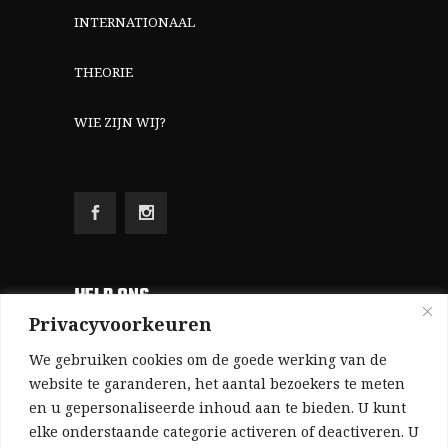
INTERNATIONAAL
THEORIE
WIE ZIJN WIJ?
HELP ONS
Privacyvoorkeuren
Aangezien we volledig zelf gefinancierd zijn
We gebruiken cookies om de goede werking van de
(zonder subsidies, zonder commerciële
website te garanderen, het aantal bezoekers te meten
en u gepersonaliseerde inhoud aan te bieden. U kunt
advertenties en zonder rijke sponsors), zijn we
elke onderstaande categorie activeren of deactiveren. U
voor de publicatie van ons tijdschrift uitsluitend