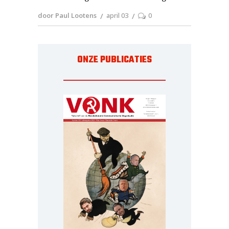
door Paul Lootens
april 03
0
ONZE PUBLICATIES