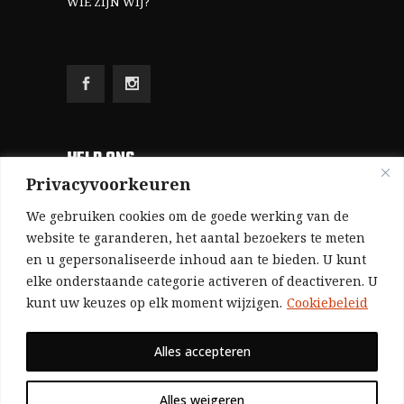
WIE ZIJN WIJ?
HELP ONS
Privacyvoorkeuren
Aangezien we volledig zelf gefinancierd zijn
We gebruiken cookies om de goede werking van de
(zonder subsidies, zonder commerciële
website te garanderen, het aantal bezoekers te meten
en u gepersonaliseerde inhoud aan te bieden. U kunt
advertenties en zonder rijke sponsors), zijn we
elke onderstaande categorie activeren of deactiveren. U
voor de publicatie van ons tijdschrift uitsluitend
kunt uw keuzes op elk moment wijzigen.
Cookiebeleid
afhankelijk van de financiële steun van onze
sympathisanten.
Alles accepteren
Bij voorbaat dank voor uw solidariteit.
Alles weigeren