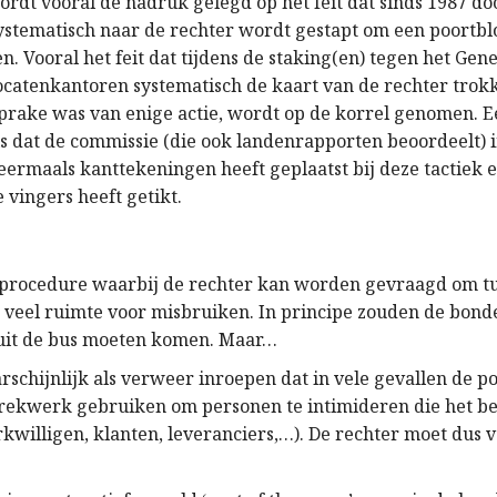
wordt vooral de nadruk gelegd op het feit dat sinds 1987 
stematisch naar de rechter wordt gestapt om een poortbl
n. Vooral het feit dat tijdens de staking(en) tegen het Gen
catenkantoren systematisch de kaart van de rechter trokk
 sprake was van enige actie, wordt op de korrel genomen. E
is dat de commissie (die ook landenrapporten beoordeelt) i
eermaals kanttekeningen heeft geplaatst bij deze tactiek 
 vingers heeft getikt.
procedure waarbij de rechter kan worden gevraagd om tu
e veel ruimte voor misbruiken. In principe zouden de bond
uit de bus moeten komen. Maar…
rschijnlijk als verweer inroepen dat in vele gevallen de p
rekwerk gebruiken om personen te intimideren die het bed
kwilligen, klanten, leveranciers,…). De rechter moet dus