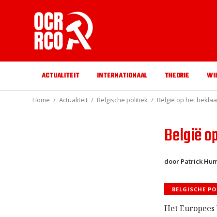
ACTUALITEIT
INTERNATIONAAL
THEORIE
WI
Home
Actualiteit
Belgische politiek
België op het bekl
België o
door Patrick Hu
BELGISCHE PO
Het Europees 