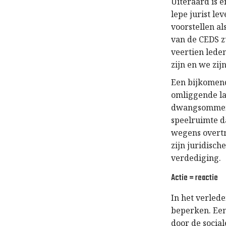
Uiteraard is e
lepe jurist le
voorstellen al
van de CEDS zu
veertien lede
zijn en we zij
Een bijkomend
omliggende la
dwangsommen.
speelruimte d
wegens overtr
zijn juridisch
verdediging.
Actie = reactie
In het verled
beperken. Een
door de socia