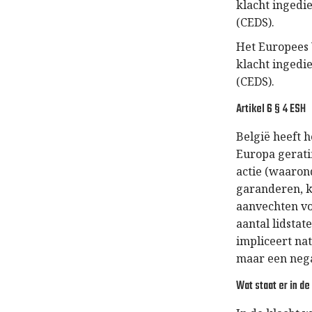
klacht ingedie
(CEDS).
Het Europees 
klacht ingedie
(CEDS).
Artikel 6 § 4 ESH
België heeft 
Europa geratif
actie (waaron
garanderen, k
aanvechten vo
aantal lidstat
impliceert na
maar een nega
Wat staat er in de