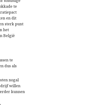
door sommige
okkade te
eratiepact
en en dit
en sterk punt
n het
en België
ssen te
en dus als
osten nogal
rijf willen
 verder kunnen