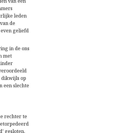
nden van een
immers
rlijke leden
 van de
 even geliefd
ing in de ons
n met
minder
veroordeeld
 dikwijls op
n een slechte
e rechter te
 getorpedeerd
’ gesloten.