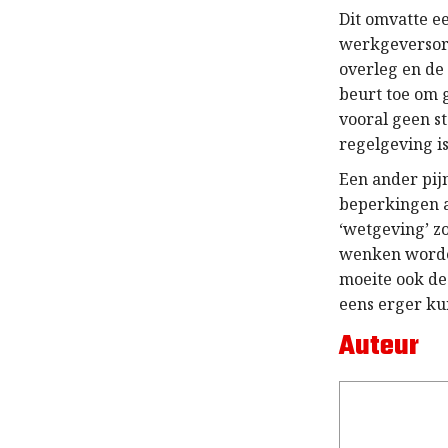
Dit omvatte ee
werkgeversorg
overleg en de
beurt toe om 
vooral geen s
regelgeving is
Een ander pijn
beperkingen a
‘wetgeving’ z
wenken worden
moeite ook de
eens erger ku
Auteur