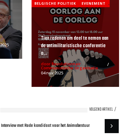
BELGISCHE POLITIEK
EVENEMENT
,
Tien redenen om deel te nemen aan
de antimilitaristische conferentie
 2025
o...
door Revolutionnair
Communistische Organisatie
04 nov 2025
VOLGEND ARTIKEL
Interview met Rode kandidaat voor het Animobestuur