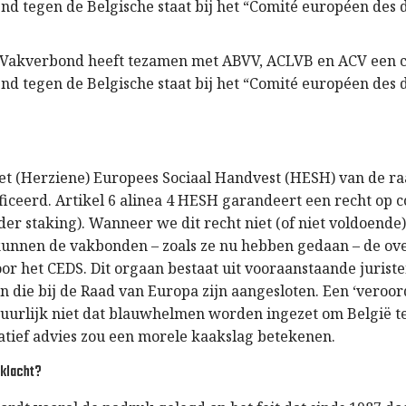
nd tegen de Belgische staat bij het “Comité européen des d
Vakverbond heeft tezamen met ABVV, ACLVB en ACV een c
nd tegen de Belgische staat bij het “Comité européen des d
het (Herziene) Europees Sociaal Handvest (HESH) van de r
iceerd. Artikel 6 alinea 4 HESH garandeert een recht op c
der staking). Wanneer we dit recht niet (of niet voldoende
unnen de vakbonden – zoals ze nu hebben gedaan – de ov
or het CEDS. Dit orgaan bestaat uit vooraanstaande juriste
en die bij de Raad van Europa zijn aangesloten. Een ‘veroor
tuurlijk niet dat blauwhelmen worden ingezet om België te
tief advies zou een morele kaakslag betekenen.
 klacht?