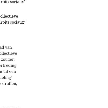
roits sociaux”
ollectieve
roits sociaux”
aad van
ollectieve
) zouden
ertreding
n uit een
deling’
 straffen,