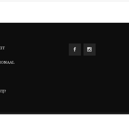
EIT
IONAAL
IJ?