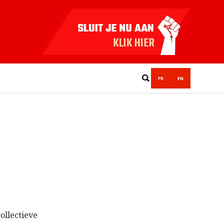
FR
EN
ollectieve