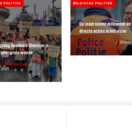
E POLITIEK
BELGISCHE POLITIEK
De staat neemt militanten en
directe acties in het vizier
door Kyle Michiels
25 nov
gsdag Openbare Diensten in
rpen: grote woede
RCO Antwerpen
 2025