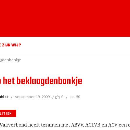
E ZIJN WIJ?
aagdenbankje
p het beklaagdenbankje
mblet
september 19, 2009
0
50
LITIEK
Vakverbond heeft tezamen met ABVV, ACLVB en ACV een c