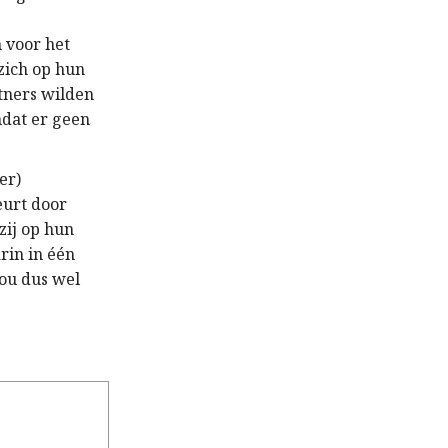
 voor het
zich op hun
tners wilden
mdat er geen
er)
eurt door
zij op hun
rin in één
ou dus wel