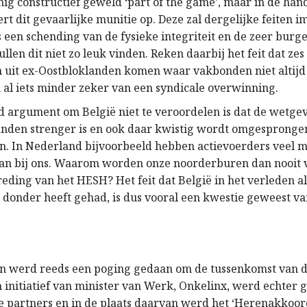
nig constructief geweld ‘part of the game’, maar in de ha
vert dit gevaarlijke munitie op. Deze zal dergelijke feiten 
s een schending van de fysieke integriteit en de zeer burge
llen dit niet zo leuk vinden. Reken daarbij het feit dat zes
n uit ex-Oostbloklanden komen waar vakbonden niet altijd
n al iets minder zeker van een syndicale overwinning.
 argument om België niet te veroordelen is dat de wetgev
nden strenger is en ook daar kwistig wordt omgespronge
 In Nederland bijvoorbeeld hebben actievoerders veel 
an bij ons. Waarom worden onze noorderburen dan nooit 
eding van het HESH? Het feit dat België in het verleden al
e donder heeft gehad, is dus vooral een kwestie geweest va
en werd reeds een poging gedaan om de tussenkomst van d
 initiatief van minister van Werk, Onkelinx, werd echter
le partners en in de plaats daarvan werd het ‘Herenakkoord