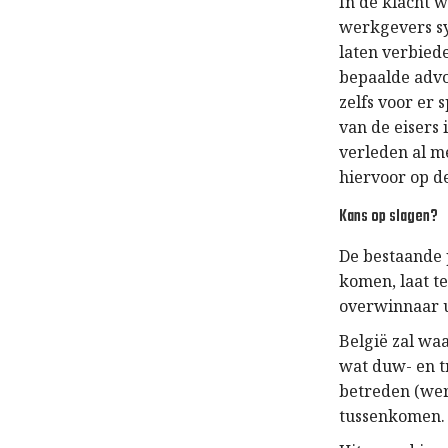
In de klacht 
werkgevers sy
laten verbiede
bepaalde advo
zelfs voor er
van de eisers 
verleden al m
hiervoor op de
Kans op slagen?
De bestaande 
komen, laat t
overwinnaar 
België zal waa
wat duw- en t
betreden (wer
tussenkomen.