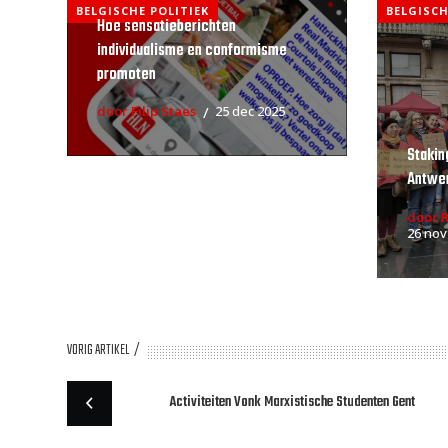
BELGISCHE POLITIEK
BELGISCH
Hoe sensatieberichten
individualisme en conformisme
promoten
door Filip Staes
25 dec 2025
Stakin
Antwe
door 
26 nov
VORIG ARTIKEL
Activiteiten Vonk Marxistische Studenten Gent