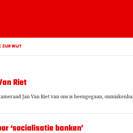
E ZIJN WIJ?
Van Riet
 kameraad Jan Van Riet van ons is heengegaan, onmiskenba
r ‘socialisatie banken’