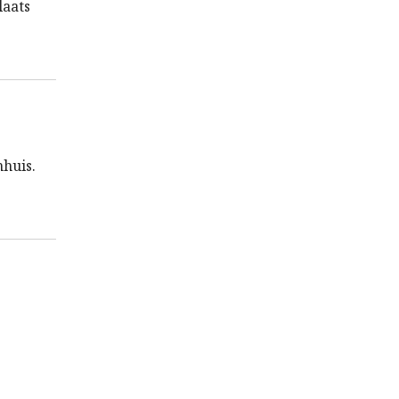
laats
huis.