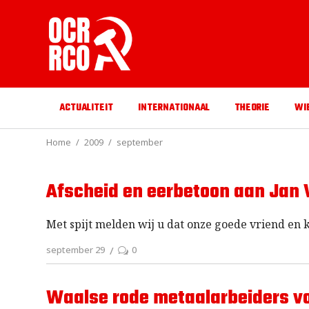
ACTUALITEIT
INTERNATIONAAL
THEORIE
WI
Home
2009
september
Afscheid en eerbetoon aan Jan 
Met spijt melden wij u dat onze goede vriend en
september 29
0
Waalse rode metaalarbeiders voo