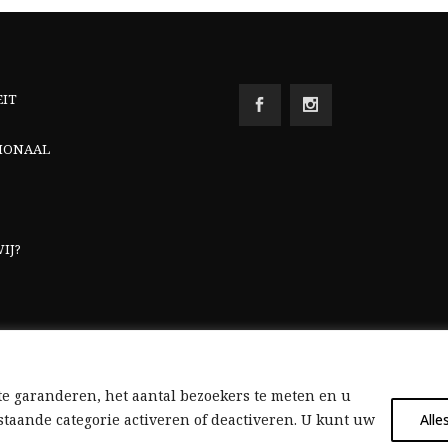
EIT
IONAAL
IJ?
e garanderen, het aantal bezoekers te meten en u
taande categorie activeren of deactiveren. U kunt uw
Alle