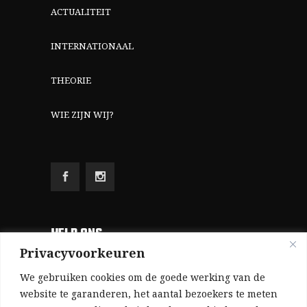
ACTUALITEIT
INTERNATIONAAL
THEORIE
WIE ZIJN WIJ?
HELP ONS
Privacyvoorkeuren
Aangezien we volledig zelf gefinancierd zijn
We gebruiken cookies om de goede werking van de
(zonder subsidies, zonder commerciële
website te garanderen, het aantal bezoekers te meten