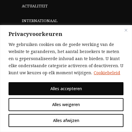
ACTUALITEIT
INTERNATIONAAL
Privacyvoorkeuren
THEORIE
We gebruiken cookies om de goede werking van de
WIE ZIJN WIJ?
website te garanderen, het aantal bezoekers te meten
en u gepersonaliseerde inhoud aan te bieden. U kunt
elke onderstaande categorie activeren of deactiveren. U
kunt uw keuzes op elk moment wijzigen.
Cookiebeleid
Alles accepteren
HELP ONS
Alles weigeren
Aangezien we volledig zelf gefinancierd zijn
Alles afwijzen
(zonder subsidies, zonder commerciële