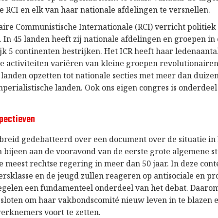
 RCI en elk van haar nationale afdelingen te versnellen.
aire Communistische Internationale (RCI) verricht politie
 In 45 landen heeft zij nationale afdelingen en groepen in 
k 5 continenten bestrijken. Het ICR heeft haar ledenaantal 
 activiteiten variëren van kleine groepen revolutionairen 
 landen opzetten tot nationale secties met meer dan duizen
mperialistische landen. Ook ons eigen congres is onderdeel
spectieven
breid gedebatteerd over een document over de situatie in 
bijeen aan de vooravond van de eerste grote algemene st
 meest rechtse regering in meer dan 50 jaar. In deze cont
ersklasse en de jeugd zullen reageren op antisociale en pr
gelen een fundamenteel onderdeel van het debat. Daarom
esloten om haar vakbondscomité nieuw leven in te blazen 
erknemers voort te zetten.