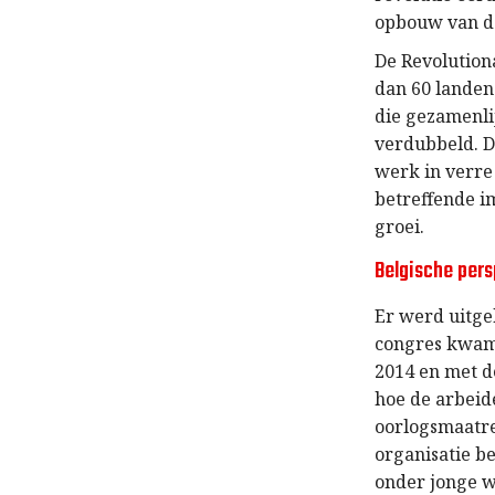
opbouw van de
De Revolution
dan 60 landen.
die gezamenlij
verdubbeld. De
werk in verre
betreffende i
groei.
Belgische per
Er werd uitge
congres kwam 
2014 en met de
hoe de arbeid
oorlogsmaatre
organisatie b
onder jonge w