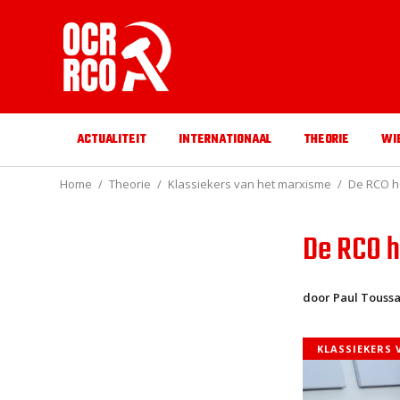
ACTUALITEIT
INTERNATIONAAL
THEORIE
WI
Home
Theorie
Klassiekers van het marxisme
De RCO h
De RCO h
door Paul Toussa
KLASSIEKERS