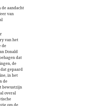
en de aandacht
feer van
al
er
ry van het
e de
van Donald
nbehagen dat
ingen, de
 dat gepaard
ne, in het
n de
t bewustzijn
al overal
stische
ntie om de