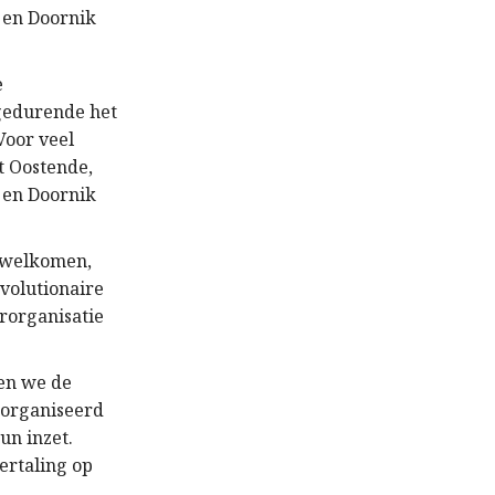
 en Doornik
e
gedurende het
oor veel
t Oostende,
 en Doornik
erwelkomen,
volutionaire
rorganisatie
ten we de
eorganiseerd
un inzet.
ertaling op