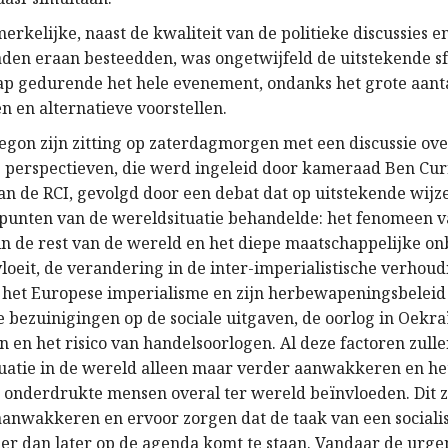
rkelijke, naast de kwaliteit van de politieke discussies 
den eraan besteedden, was ongetwijfeld de uitstekende s
 gedurende het hele evenement, ondanks het grote aant
en alternatieve voorstellen.
egon zijn zitting op zaterdagmorgen met een discussie ov
e perspectieven, die werd ingeleid door kameraad Ben Cur
van de RCI, gevolgd door een debat dat op uitstekende wijz
 punten van de wereldsituatie behandelde: het fenomeen 
in de rest van de wereld en het diepe maatschappelijke o
loeit, de verandering in de inter-imperialistische verhoud
het Europese imperialisme en zijn herbewapeningsbeleid
 bezuinigingen op de sociale uitgaven, de oorlog in Oekraï
 en het risico van handelsoorlogen. Al deze factoren zulle
uatie in de wereld alleen maar verder aanwakkeren en he
 onderdrukte mensen overal ter wereld beïnvloeden. Dit z
 aanwakkeren en ervoor zorgen dat de taak van een sociali
der dan later op de agenda komt te staan. Vandaar de urge