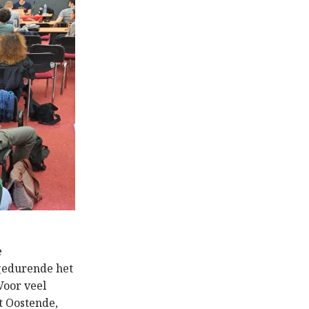
e
gedurende het
oor veel
t Oostende,