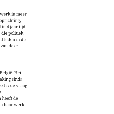
k werk in meer
oprichting,
in 4 jaar tijd
die politiek
d leden in de
 van deze
België. Het
aking sinds
ext is de vraag
o-
 heeft de
en haar werk