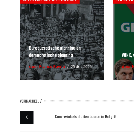
Bureaucratische planning en
democratische planning
VONK, 
door Franco Bavila
25 dec 2025
door 
VORIG ARTIKEL
Cora-winkels sluiten deuren in België