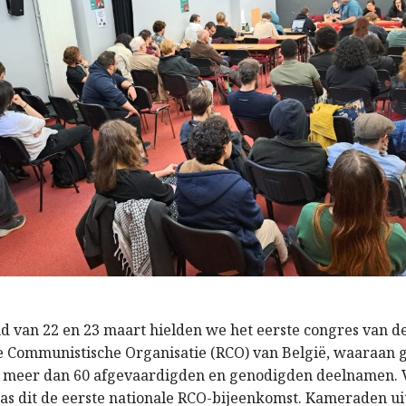
d van 22 en 23 maart hielden we het eerste congres van d
e Communistische Organisatie (RCO) van België, waaraan 
 meer dan 60 afgevaardigden en genodigden deelnamen. V
s dit de eerste nationale RCO-bijeenkomst. Kameraden ui