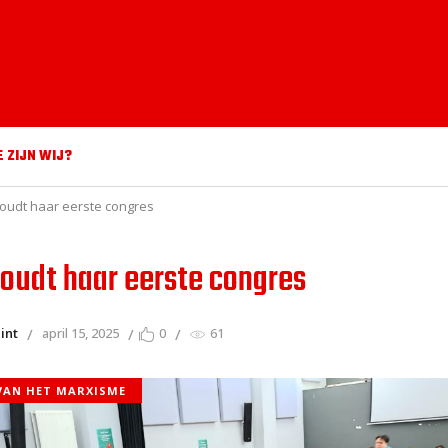
E ZIJN WIJ?
oudt haar eerste congres
oudt haar eerste congres
int
april 15, 2025
0
61
 VAN HET MARXISME