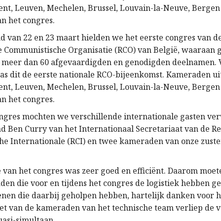
nt, Leuven, Mechelen, Brussel, Louvain-la-Neuve, Bergen
n het congres.
d van 22 en 23 maart hielden we het eerste congres van d
e Communistische Organisatie (RCO) van België, waaraan 
 meer dan 60 afgevaardigden en genodigden deelnamen. V
s dit de eerste nationale RCO-bijeenkomst. Kameraden ui
nt, Leuven, Mechelen, Brussel, Louvain-la-Neuve, Bergen
n het congres.
ongres mochten we verschillende internationale gasten v
d Ben Curry van het Internationaal Secretariaat van de Re
e Internationale (RCI) en twee kameraden van onze zuste
e van het congres was zeer goed en efficiënt. Daarom moe
en die voor en tijdens het congres de logistiek hebben g
nen die daarbij geholpen hebben, hartelijk danken voor h
zet van de kameraden van het technische team verliep de v
uasi-simultaan.