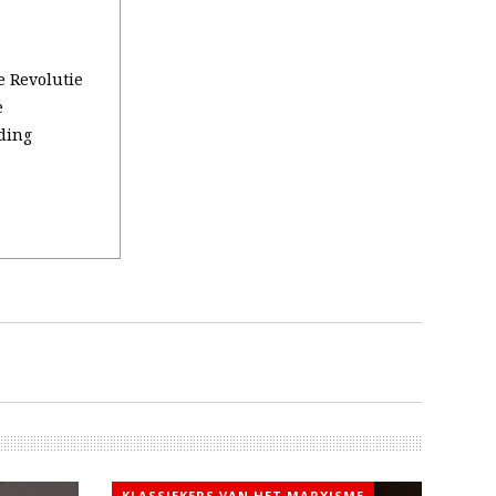
e Revolutie
e
ding
KLASSIEKERS VAN HET MARXISME