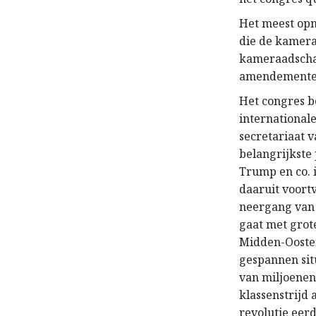
Het meest opme
die de kamera
kameraadschap
amendementen 
Het congres b
international
secretariaat 
belangrijkste
Trump en co. 
daaruit voortv
neergang van 
gaat met grote
Midden-Oosten
gespannen sit
van miljoenen
klassenstrijd
revolutie eer