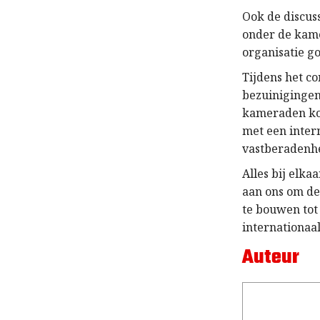
Ook de discus
onder de kame
organisatie g
Tijdens het c
bezuinigingen
kameraden kon
met een intern
vastberadenhe
Alles bij elka
aan ons om de
te bouwen tot 
internationaal
Auteur