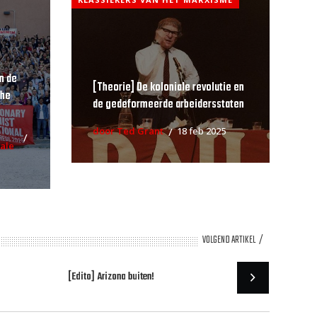
n de
[Theorie] De koloniale revolutie en
che
de gedeformeerde arbeidersstaten
door Ted Grant
18 feb 2025
ale
VOLGEND ARTIKEL
[Edito] Arizona buiten!