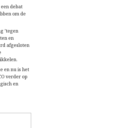
t een debat
ebben om de
g ’tegen
ten en
rd afgesloten
e
ikkelen.
e en nu is het
CO verder op
lgisch en