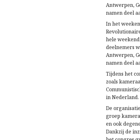
Antwerpen, Ge
namen deel aa
In het weeken
Revolutionair
hele weekend
deelnemers wa
Antwerpen, Ge
namen deel aa
Tijdens het c
zoals kameraa
Communistisch
in Nederland.
De organisati
groep kamerad
en ook degene
Dankzij de in
het congres q