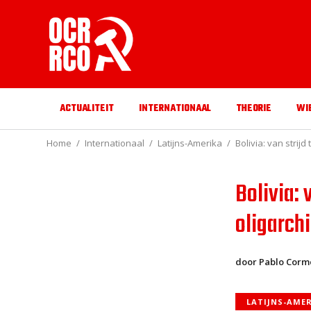
ACTUALITEIT
INTERNATIONAAL
THEORIE
WI
Home
Internationaal
Latijns-Amerika
Bolivia: van strijd
Bolivia: 
oligarch
door Pablo Corm
LATIJNS-AME