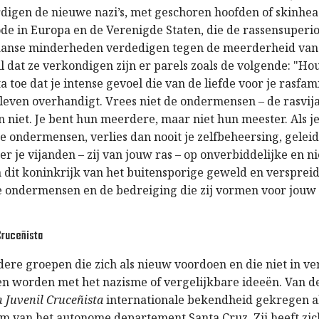
igen de nieuwe nazi’s, met geschoren hoofden of skinhea
de in Europa en de Verenigde Staten, die de rassensuperio
iaanse minderheden verdedigen tegen de meerderheid va
l dat ze verkondigen zijn er parels zoals de volgende: "Hou
a toe dat je intense gevoel die van de liefde voor je rasfamil
 leven overhandigt. Vrees niet de ondermensen – de rasvij
n niet. Je bent hun meerdere, maar niet hun meester. Als j
e ondermensen, verlies dan nooit je zelfbeheersing, geleid
er je vijanden – zij van jouw ras – op onverbiddelijke en n
in dit koninkrijk van het buitensporige geweld en versprei
 ondermensen en de bedreiging die zij vormen voor jouw
Cruceñista
dere groepen die zich als nieuw voordoen en die niet in v
en worden met het nazisme of vergelijkbare ideeën. Van 
 Juvenil Cruceñista
internationale bekendheid gekregen a
m van het autonome departement Santa Cruz. Zij heeft zi