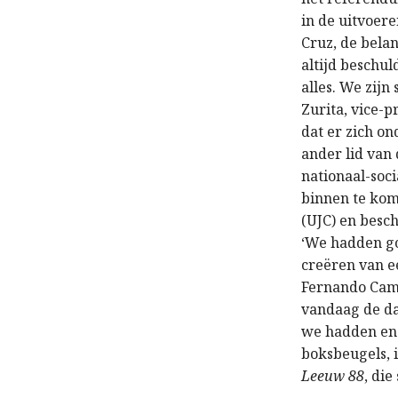
in de uitvoer
Cruz, de bela
altijd beschul
alles. We zijn
Zurita, vice-
dat er zich on
ander lid van 
nationaal-soc
binnen te kom
(UJC) en besc
‘We hadden go
creëren van ee
Fernando Cama
vandaag de da
we hadden en 
boksbeugels, i
Leeuw 88
, die