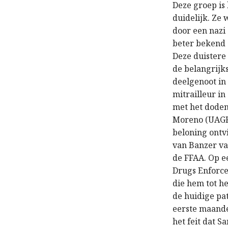
Deze groep is
duidelijk. Ze 
door een nazi 
beter bekend a
Deze duistere
de belangrijk
deelgenoot in 
mitrailleur in
met het doden
Moreno (UAG
beloning ontv
van Banzer v
de FFAA. Op e
Drugs Enforce
die hem tot h
de huidige pa
eerste maande
het feit dat S