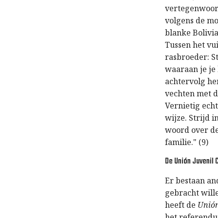
vertegenwoord
volgens de mo
blanke Boliv
Tussen het vui
rasbroeder: St
waaraan je je
achtervolg he
vechten met d
Vernietig echt
wijze. Strijd 
woord over de
familie." (9)
De Unión Juvenil 
Er bestaan an
gebracht will
heeft de
Unión
het referendu