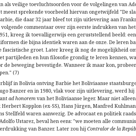
an als veilige toevluchtsoorden voor de volgelingen van Adol
et meest sprekende voorbeeld hiervan ongetwijfeld "De sl
arbie, die daar 32 jaar bleef tot zijn uitlevering aan Frankr
et volgende commentaar over zijn eerste indrukken van het 
51, kreeg ik toevalligerwijs een geruststellend beeld: ee
iformen die bijna identiek waren aan de onze. De leren ba
fascistische groet. Later kreeg ik nog de mogelijkheid o
t partijleden en hun filosofie grondig te leren kennen, wa
r de beweging bevestigde. Wanneer ik maar kon, probeer
pen." (7)
erblijf in Bolivia ontving Barbie het Boliviaanse staatsburg
go Banzer en in 1980, vlak voor zijn uitlevering, werd hi
nant
ad honorem
van het Boliviaanse leger. Maar niet allee
k Herbert Kopplon (ex-SS), Hans Jürgen, Manfred Kuhlma
ns Stellfeld waren aanwezig. De advocaat en politiek raa
Adolfo Ustarez, beval hen eens: "we moeten alle communi
derdrukking van Banzer. Later zou hij
Contralor de la Repúb