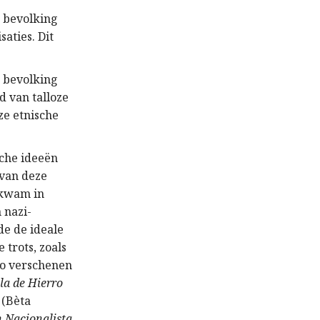
e bevolking
aties. Dit
e bevolking
d van talloze
ze etnische
sche ideeën
 van deze
 kwam in
 nazi-
de de ideale
trots, zoals
Zo verschenen
lla de Hierro
(Bèta
 Nacionalista