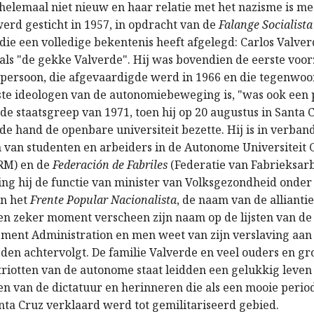
 helemaal niet nieuw en haar relatie met het nazisme is m
werd gesticht in 1957, in opdracht van de
Falange Socialista
die een volledige bekentenis heeft afgelegd: Carlos Valve
ls "de gekke Valverde". Hij was bovendien de eerste voorz
 persoon, die afgevaardigde werd in 1966 en die tegenwoo
ste ideologen van de autonomiebeweging is, "was ook een
de staatsgreep van 1971, toen hij op 20 augustus in Santa 
 de hand de openbare universiteit bezette. Hij is in verba
 van studenten en arbeiders in de Autonome Universiteit 
RM) en de
Federación de Fabriles
(Federatie van Fabrieksarb
ing hij de functie van minister van Volksgezondheid onde
an het
Frente Popular Nacionalista
, de naam van de alliant
en zeker moment verscheen zijn naam op de lijsten van d
ment Administration en men weet van zijn verslaving aan
eden achtervolgt. De familie Valverde en veel ouders en g
triotten van de autonome staat leidden een gelukkig leven 
n van de dictatuur en herinneren die als een mooie peri
anta Cruz verklaard werd tot gemilitariseerd gebied.