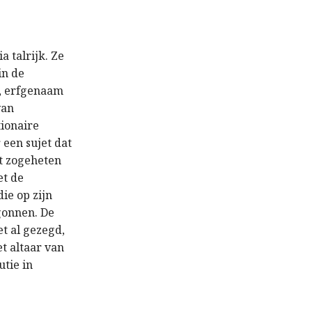
a talrijk. Ze
in de
, erfgenaam
van
tionaire
 een sujet dat
et zogeheten
et de
die op zijn
gonnen. De
et al gezegd,
t altaar van
tie in