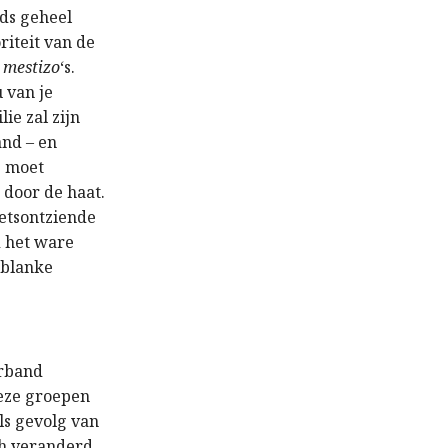
ds geheel
riteit van de
n
mestizo
‘s.
 van je
ie zal zijn
and – en
e moet
 door de haat.
ietsontziende
d het ware
 blanke
erband
deze groepen
ls gevolg van
ch veranderd