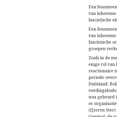
Een fenomeen 
van inheemse o
fascistische e
Een fenomeen 
van inheemse
fascistische o
groepen verk
Zoals in de m
enige rol van
reactionaire 
periode overee
Duitsland. Bo
voedingsbodem
was gebeurd i
er organisatie
(IJzeren Ster
Gamma), de pa