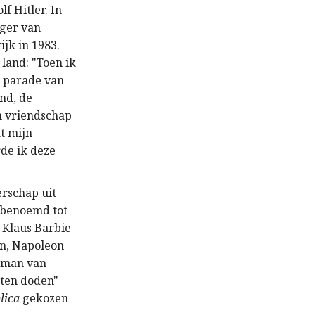
f Hitler. In
ager van
ijk in 1983.
land: "Toen ik
n parade van
nd, de
m vriendschap
t mijn
de ik deze
erschap uit
j benoemd tot
n Klaus Barbie
nn, Napoleon
dsman van
sten doden"
lica
gekozen