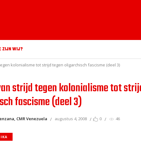
E ZIJN WIJ?
 tegen kolonialisme tot strijd tegen oligarchisch fascisme (deel 3)
van strijd tegen kolonialisme tot stri
isch fascisme (deel 3)
enzana, CMR Venezuela
augustus 4, 2008
0
46
RIKA