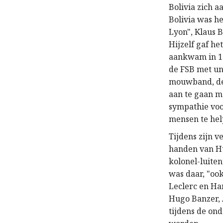
Bolivia zich a
Bolivia was h
Lyon", Klaus B
Hijzelf gaf h
aankwam in 19
de FSB met un
mouwband, de 
aan te gaan me
sympathie voo
mensen te hel
Tijdens zijn v
handen van Hu
kolonel-luite
was daar, "oo
Leclerc en Ha
Hugo Banzer, 
tijdens de on