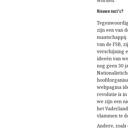
worden.
Nieuwe nazi’s?
Tegenwoordig b
zijn een van d
maatschappij.
van de FSB, z
verschijning e
ideeën van wel
nog geen 30 ja
Nationalistic
hoofdorganisa
webpagina ide
revolutie is i
we zijn een ni
het Vaderland
vlammen te do
Andere, zoals