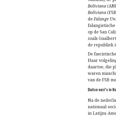
Boliviana
(ANB
Boliviana
(FSB
de
Falange Un
falangistisch
op de San Cali
zoals Gualbert
de republiek 
De fascistisch
Haar volgelin
daartoe, die 
waren misschi
van de FSB me
Duitse nazi’s in Bo
Na de nederla
nationaal-soci
in Latijns-Ame