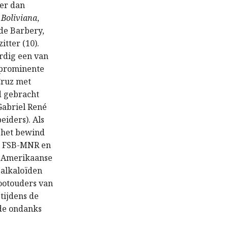
eer dan
 Boliviana
,
rde Barbery,
itter (10).
rdig een van
 prominente
Cruz met
nd gebracht
Gabriel René
eiders). Als
r het bewind
ie FSB-MNR en
e Amerikaanse
 alkaloïden
rootouders van
tijdens de
ode ondanks