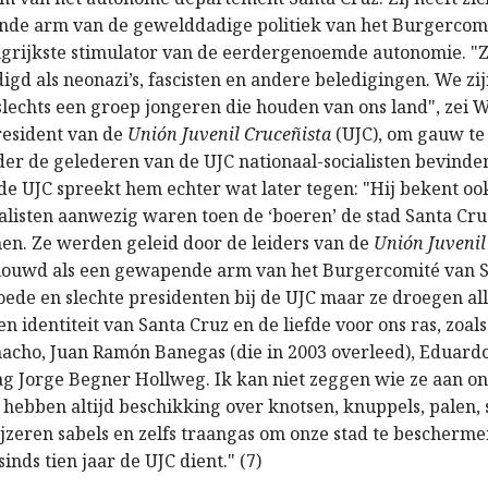
ende arm van de gewelddadige politiek van het Burgercom
ngrijkste stimulator van de eerdergenoemde autonomie. "
digd als neonazi’s, fascisten en andere beledigingen. We zi
 slechts een groep jongeren die houden van ons land", zei 
president van de
Unión Juvenil Cruceñista
(UJC), om gauw te
der de gelederen van de UJC nationaal-socialisten bevinden
de UJC spreekt hem echter wat later tegen: "Hij bekent ook
ialisten aanwezig waren toen de ‘boeren’ de stad Santa Cr
en. Ze werden geleid door de leiders van de
Unión Juvenil
houwd als een gewapende arm van het Burgercomité van S
ede en slechte presidenten bij de UJC maar ze droegen alle
n identiteit van Santa Cruz en de liefde voor ons ras, zoals
cho, Juan Ramón Banegas (die in 2003 overleed), Eduardo
g Jorge Begner Hollweg. Ik kan niet zeggen wie ze aan on
hebben altijd beschikking over knotsen, knuppels, palen, 
jzeren sabels en zelfs traangas om onze stad te beschermen
 sinds tien jaar de UJC dient." (7)