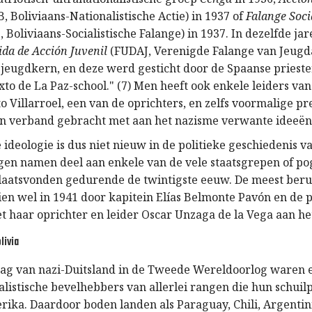
, Boliviaans-Nationalistische Actie) in 1937 of
Falange Soci
, Boliviaans-Socialistische Falange) in 1937. In dezelfde j
ida de Acción Juvenil
(FUDAJ, Verenigde Falange van Jeugda
e jeugdkern, en deze werd gesticht door de Spaanse priest
xto de La Paz-school." (7) Men heeft ook enkele leiders va
o Villarroel, een van de oprichters, en zelfs voormalige p
in verband gebracht met aan het nazisme verwante ideeën 
e ideologie is dus niet nieuw in de politieke geschiedenis va
gen namen deel aan enkele van de vele staatsgrepen of p
plaatsvonden gedurende de twintigste eeuw. De meest beru
en wel in 1941 door kapitein Elías Belmonte Pavón en de 
t haar oprichter en leider Oscar Unzaga de la Vega aan he
livia
ag van nazi-Duitsland in de Tweede Wereldoorlog waren e
alistische bevelhebbers van allerlei rangen die hun schuil
rika. Daardoor boden landen als Paraguay, Chili, Argentini