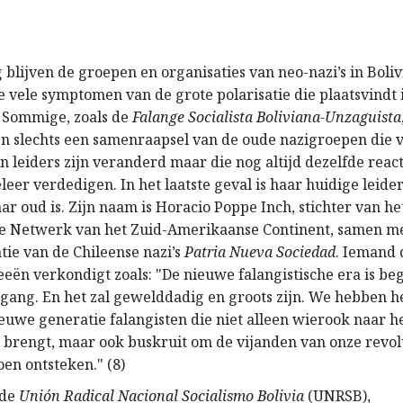
lijven de groepen en organisaties van neo-nazi’s in Bolivi
e vele symptomen van de grote polarisatie die plaatsvindt 
 Sommige, zoals de
Falange Socialista Boliviana-Unzaguista
ijn slechts een samenraapsel van de oude nazigroepen die 
n leiders zijn veranderd maar die nog altijd dezelfde reac
eer verdedigen. In het laatste geval is haar huidige leider
ar oud is. Zijn naam is Horacio Poppe Inch, stichter van h
he Netwerk van het Zuid-Amerikaanse Continent, samen m
tie van de Chileense nazi’s
Patria Nueva Sociedad
. Iemand 
eën verkondigt zoals: "De nieuwe falangistische era is be
n gang. En het zal gewelddadig en groots zijn. We hebben h
euwe generatie falangisten die niet alleen wierook naar he
 brengt, maar ook buskruit om de vijanden van onze revolu
en ontsteken." (8)
 de
Unión Radical Nacional Socialismo Bolivia
(UNRSB),