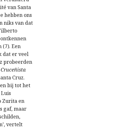
ité van Santa
Ze hebben ons
jn niks van dat
Wilberto
 ontkennen
 (7). Een
 dat er veel
uz probeerden
 Cruceñista
anta Cruz.
n bij tot het
 Luis
 Zurita en
s gaf, maar
schilden,
’, vertelt