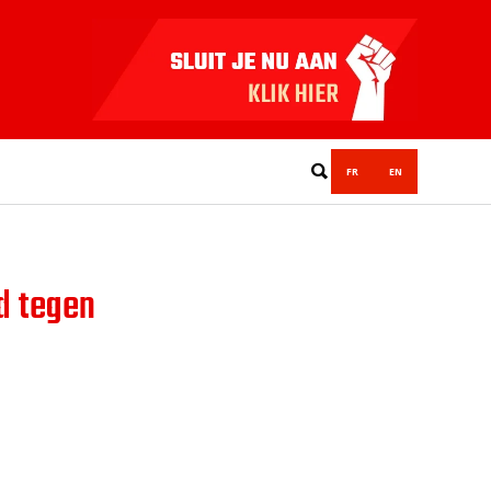
FR
EN
jd tegen