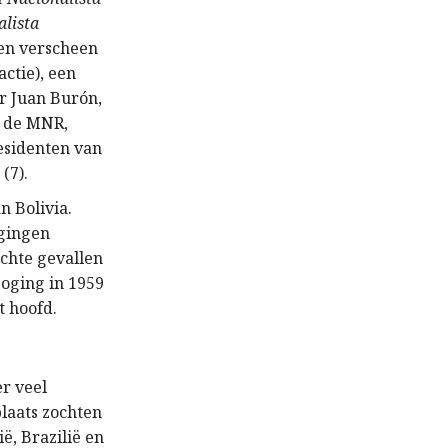
alista
aren verscheen
ctie), een
er Juan Burón,
n de MNR,
residenten van
(7).
n Bolivia.
ogingen
chte gevallen
poging in 1959
t hoofd.
r veel
plaats zochten
ë, Brazilië en