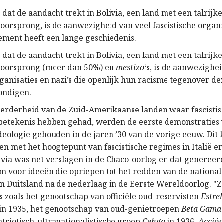
dat de aandacht trekt in Bolivia, een land met een talrijk
orsprong, is de aanwezigheid van veel fascistische organis
lement heeft een lange geschiedenis.
dat de aandacht trekt in Bolivia, een land met een talrijk
 oorsprong (meer dan 50%) en
mestizo
‘s, is de aanwezighei
rganisaties en nazi’s die openlijk hun racisme tegenover de
ondigen.
eerderheid van de Zuid-Amerikaanse landen waar fascisti
 betekenis hebben gehad, werden de eerste demonstraties
ideologie gehouden in de jaren ’30 van de vorige eeuw. Dit
n met het hoogtepunt van fascistische regimes in Italië en
livia was net verslagen in de Chaco-oorlog en dat genereer
 voor ideeën die opriepen tot het redden van de nationale 
n Duitsland na de nederlaag in de Eerste Wereldoorlog. "
s zoals het genootschap van officiële oud-reservisten
Estre
) in 1935, het genootschap van oud-genietroepen
Beta Gama
triotisch-ultranationalistische groep
Cehga
in 1936,
Acción