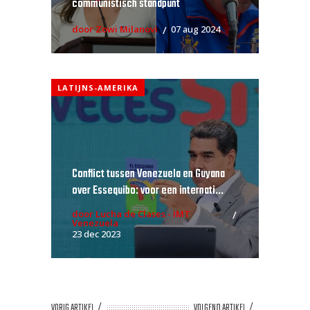
communistisch standpunt
door Zowi Milanovi
07 aug 2024
LATIJNS-AMERIKA
Conflict tussen Venezuela en Guyana
over Essequibo: voor een internati...
door Lucha de Clases - IMT
Venezuela
23 dec 2023
VORIG ARTIKEL
VOLGEND ARTIKEL