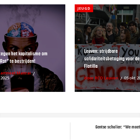
JEUGD
Leuven: strijdbare
tegen het kapitalisme om
solidariteitsbetoging voor de
 Rot” te bestrijden!
Flotilla
Ramneet Manrai
 2025
door RCO Leuven
05 okt 2
Gentse scholier: “We moet