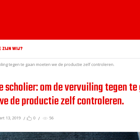
E ZIJN WIJ?
iling tegen te gaan moeten we de productie zelf controleren.
e scholier: om de vervuiling tegen te
e de productie zelf controleren.
rt 13, 2019
0
56