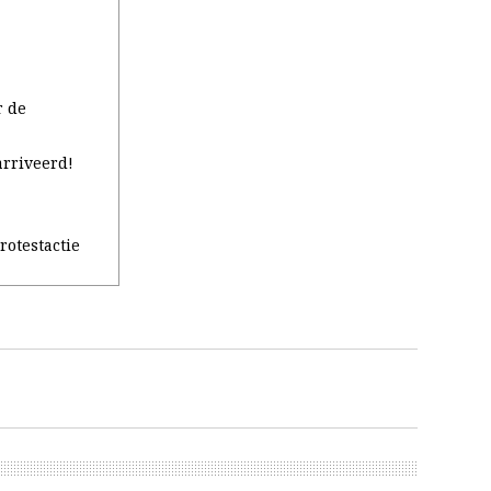
r de
arriveerd!
rotestactie