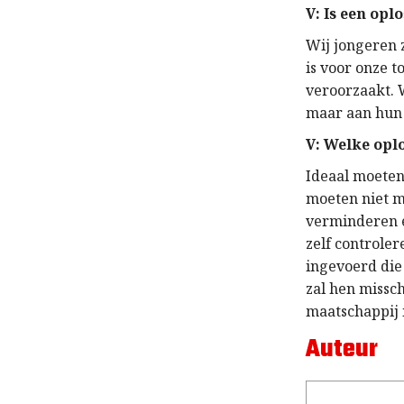
V: Is een op
Wij jongeren 
is voor onze t
veroorzaakt. 
maar aan hun 
V: Welke oplo
Ideaal moeten
moeten niet m
verminderen e
zelf controle
ingevoerd die 
zal hen missc
maatschappij i
Auteur