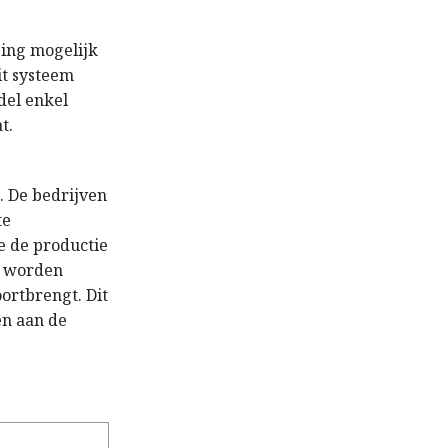
sing mogelijk
it systeem
del enkel
t.
. De bedrijven
te
e de productie
g worden
oortbrengt. Dit
en aan de