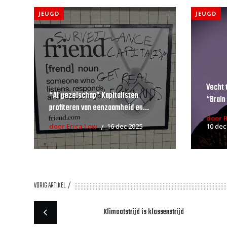
JEUGD
JEUGD
Vecht 
“AI gezelschap” Kapitalisten
“Brain
profiteren van eenzaamheid en...
door 
door Erica Low
16 dec 2025
10 dec
VORIG ARTIKEL
Klimaatstrijd is klassenstrijd