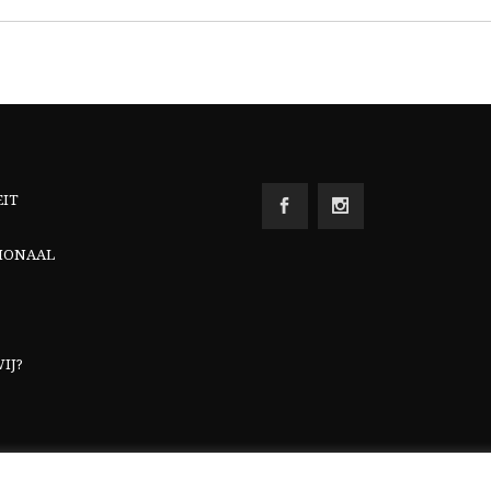
EIT
IONAAL
IJ?