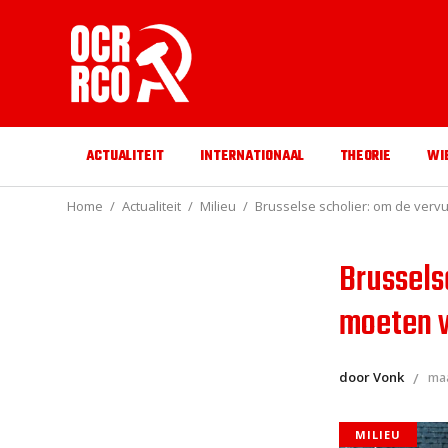
ACTUALITEIT
INTERNATIONAAL
THEORIE
WI
Home
Actualiteit
Milieu
Brusselse scholier: om de vervu
Brussels
moeten w
door Vonk
maa
MILIEU