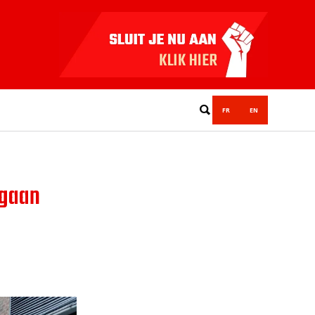
FR
EN
 gaan