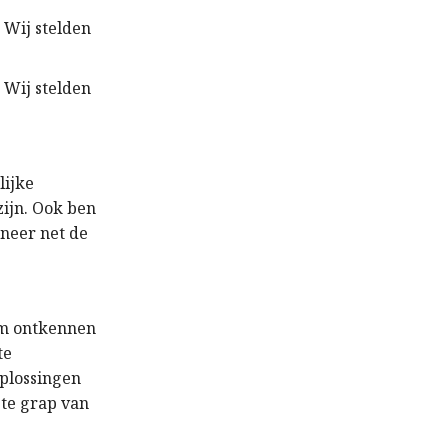
 Wij stelden
 Wij stelden
lijke
zijn. Ook ben
nneer net de
em ontkennen
te
plossingen
este grap van