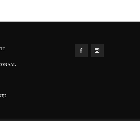
EIT
IONAAL
IJ?