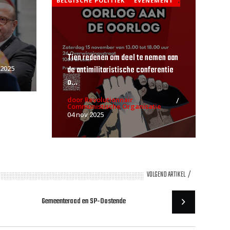
BELGISCHE POLITIEK
EVENEMENT
,
Tien redenen om deel te nemen aan
de antimilitaristische conferentie
 2025
o...
door Revolutionnair
Communistische Organisatie
04 nov 2025
VOLGEND ARTIKEL
Gemeenteraad en SP-Oostende