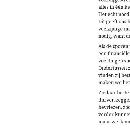
alles in één k
Het echt nood
Dit geeft ons
veelzijdige ma
nodig, want da
Als de sporen
een financiële
voertuigen sn
Ondertussen z
vinden zij bes
maken we het 
Ziedaar beste 
durven zeggen.
bevriezen, zo
verder kunnen 
maar werk mee