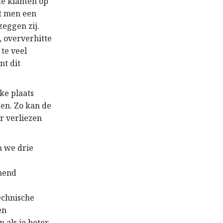
de klanten op
gt men een
zeggen zij.
, oververhitte
 te veel
t dit
ke plaats
en. Zo kan de
r verliezen
n we drie
omend
echnische
en
 als je beter