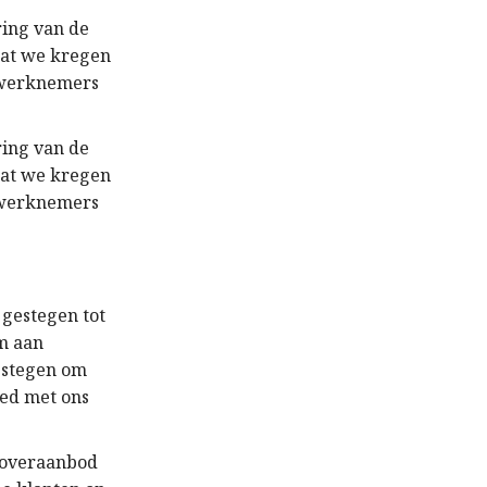
ring van de
dat we kregen
e werknemers
ring van de
dat we kregen
e werknemers
 gestegen tot
um aan
estegen om
oed met ons
t overaanbod