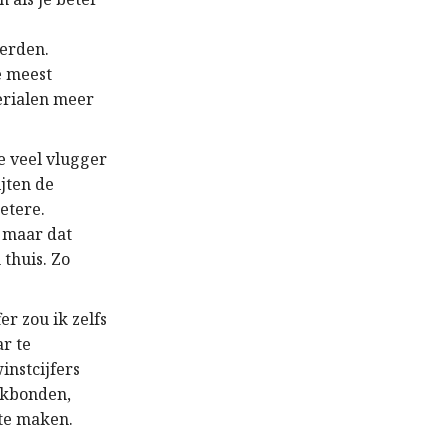
derden.
e meest
terialen meer
e veel vlugger
ijten de
etere.
 maar dat
 thuis. Zo
er zou ik zelfs
ar te
instcijfers
vakbonden,
 te maken.