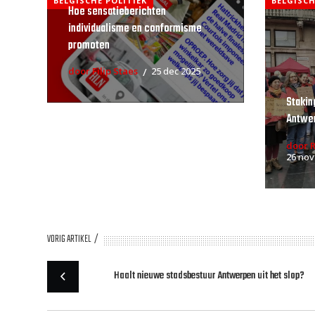
BELGISCHE POLITIEK
BELGISCH
Hoe sensatieberichten
individualisme en conformisme
promoten
door Filip Staes
25 dec 2025
Stakin
Antwe
door 
26 nov
VORIG ARTIKEL
Haalt nieuwe stadsbestuur Antwerpen uit het slop?