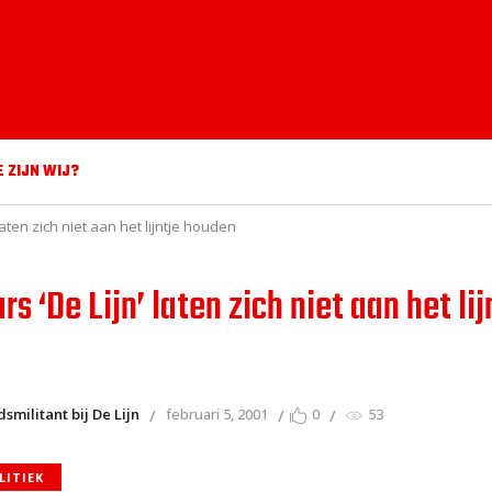
E ZIJN WIJ?
laten zich niet aan het lijntje houden
s ‘De Lijn’ laten zich niet aan het lij
militant bij De Lijn
februari 5, 2001
0
53
LITIEK