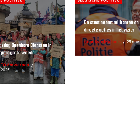
E POLITIEK
BELGISCHE POLITIEK
De staat neemt militanten en
directe acties in het vizier
door Kyle Michiels
25 nov
gsdag Openbare Diensten in
rpen: grote woede
RCO Antwerpen
 2025