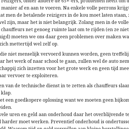
l reizigers, onder andere de 65+-ers, problemen heeft om 
e manier af en aan te voeren. Na enkele volle perrons krij
at men de betalende reizigers in de kou moet laten staan, 
l zijn, maar het is niet belangrijk. Zolang men in de volle
chauffeurs net genoeg ruimte laat om te rijden (en ze niet
uigd) moeten we ons daar geen problemen over maken wan
ich mettertijd wel zelf op.
 die niet menselijk vervoerd kunnen worden, geen treffelij
r het werk of naar school te gaan, zullen wel de auto nem
happij zich inzetten voor het grote werk en geen tijd mee
ar vervoer te exploiteren.
 van de technische dienst in te zetten als chauffeurs slaa
 klap.
 het een goedkopere oplossing want we moeten geen bijk
eiden.
ele uren en geld aan onderhoud daar het overblijvende t
l harder moet werken. Preventief onderhoud is ondertuss
fd. Waarom tijd en geld verspillen aan kleine herstellingen