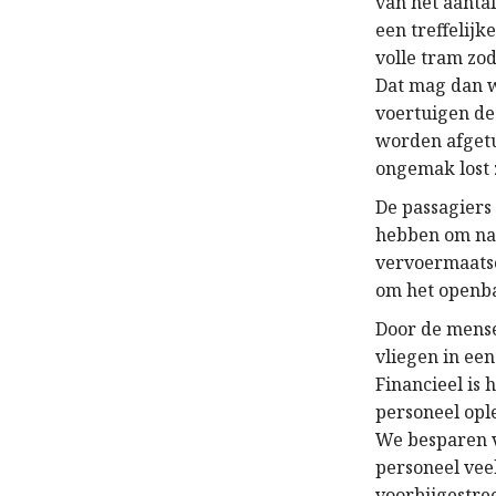
van het aanta
een treffelijk
volle tram zod
Dat mag dan we
voertuigen de 
worden afget
ongemak lost z
De passagiers
hebben om naa
vervoermaatsc
om het openba
Door de mensen
vliegen in een
Financieel is
personeel opl
We besparen v
personeel vee
voorbijgestree