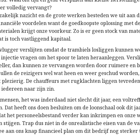
eer volledig vervangt?
zakelijk nazicht en de grote werken besteden we uit aan 
 financiële voordelen want de goedkoopste oplossing met d
terialen krijgt onze voorkeur. Zo is er geen stock van ma
t is toch vastliggend kapitaal.
 vlugger verslijten omdat de trambiels losliggen kunnen w
 injectie vragen om het spoor te laten heraanleggen. Versl
eller, dan kunnen ze vervangen worden door ruimere en b
ullen de reizigers wel wat heen en weer geschud worden,
t plezierig. De chauffeurs met rugklachten liggen tevreden
iedereen naar zijn zin.
mensen, het was inderdaad niet slecht dit jaar, een voltreff
 Dat heeft ons doen besluiten om de loonschaal ook dit ja
dat het personeelsbestand verder kan inkrimpen en onze w
stijgen. Trap dus niet in de onrealistische eisen van de 
 aan ons knap financieel plan om dit bedrijf nog sterker