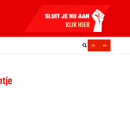
FR
EN
ntje