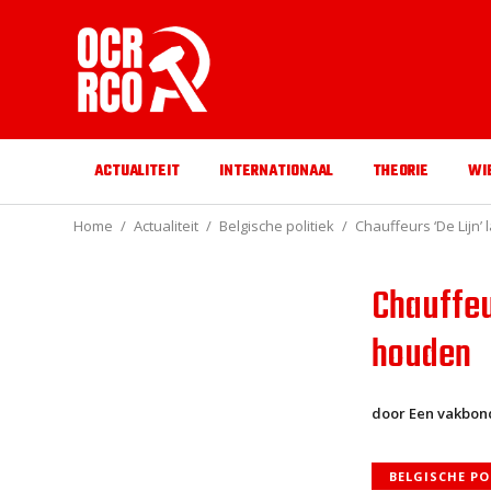
ACTUALITEIT
INTERNATIONAAL
THEORIE
WI
Home
Actualiteit
Belgische politiek
Chauffeurs ‘De Lijn’ 
Chauffeur
houden
door Een vakbonds
BELGISCHE PO