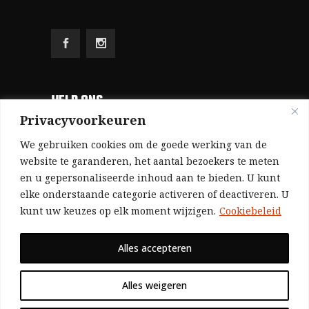
HELP ONS
Privacyvoorkeuren
Aangezien we volledig zelf gefinancierd zijn
We gebruiken cookies om de goede werking van de
(zonder subsidies, zonder commerciële
website te garanderen, het aantal bezoekers te meten
en u gepersonaliseerde inhoud aan te bieden. U kunt
advertenties en zonder rijke sponsors), zijn we
elke onderstaande categorie activeren of deactiveren. U
voor de publicatie van ons tijdschrift uitsluitend
kunt uw keuzes op elk moment wijzigen.
Cookiebeleid
afhankelijk van de financiële steun van onze
sympathisanten.
Alles accepteren
Bij voorbaat dank voor uw solidariteit.
Alles weigeren