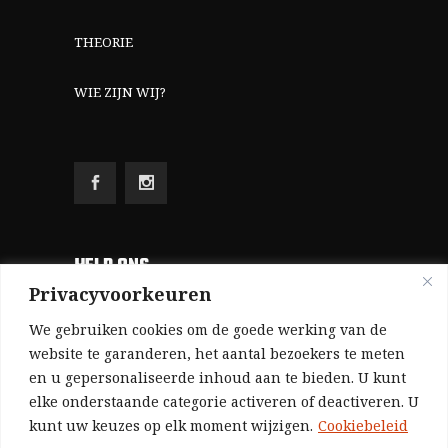
THEORIE
WIE ZIJN WIJ?
HELP ONS
Privacyvoorkeuren
Aangezien we volledig zelf gefinancierd zijn
We gebruiken cookies om de goede werking van de
(zonder subsidies, zonder commerciële
website te garanderen, het aantal bezoekers te meten
en u gepersonaliseerde inhoud aan te bieden. U kunt
advertenties en zonder rijke sponsors), zijn we
elke onderstaande categorie activeren of deactiveren. U
voor de publicatie van ons tijdschrift uitsluitend
kunt uw keuzes op elk moment wijzigen.
Cookiebeleid
afhankelijk van de financiële steun van onze