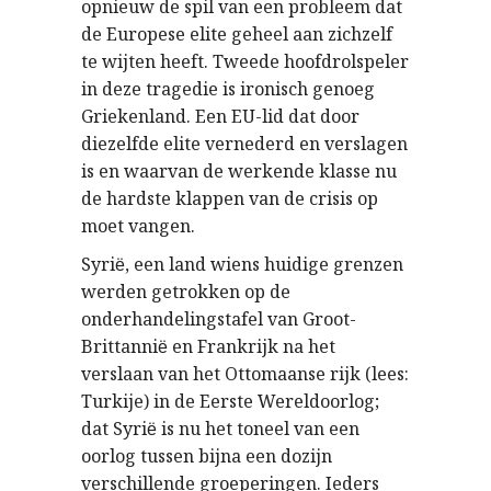
opnieuw de spil van een probleem dat
de Europese elite geheel aan zichzelf
te wijten heeft. Tweede hoofdrolspeler
in deze tragedie is ironisch genoeg
Griekenland. Een EU-lid dat door
diezelfde elite vernederd en verslagen
is en waarvan de werkende klasse nu
de hardste klappen van de crisis op
moet vangen.
Syri
, een land wiens huidige grenzen
ë
werden getrokken op de
onderhandelingstafel van Groot-
Brittanni
en Frankrijk na het
ë
verslaan van het Ottomaanse rijk (lees:
Turkije) in de Eerste Wereldoorlog;
dat Syri
is nu het toneel van een
ë
oorlog tussen bijna een dozijn
verschillende groeperingen. Ieders