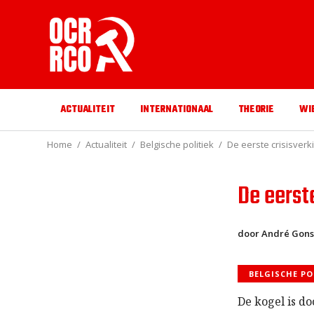
ACTUALITEIT
INTERNATIONAAL
THEORIE
WI
Home
Actualiteit
Belgische politiek
De eerste crisisverk
De eerst
door André Gons
BELGISCHE PO
De kogel is do