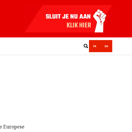
FR
EN
de Europese