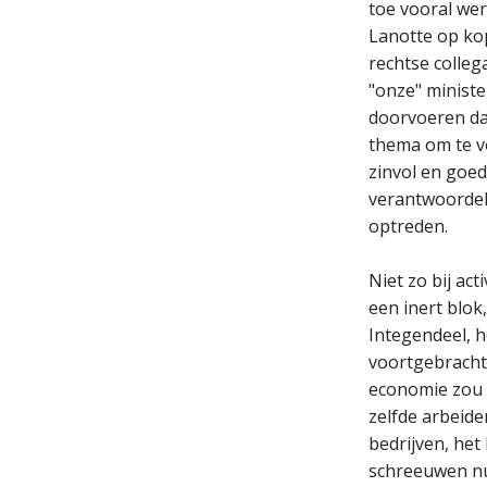
toe vooral we
Lanotte op kop
rechtse colleg
"onze" ministe
doorvoeren dan
thema om te vo
zinvol en goed 
verantwoordeli
optreden.
Niet zo bij ac
een inert blok
Integendeel, h
voortgebracht 
economie zou 
zelfde arbeide
bedrijven, het
schreeuwen nu