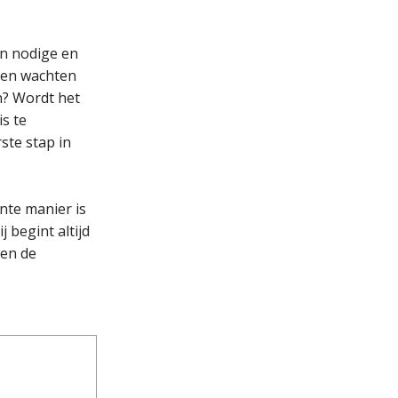
an nodige en
even wachten
en? Wordt het
s te
ste stap in
nte manier is
 begint altijd
 en de