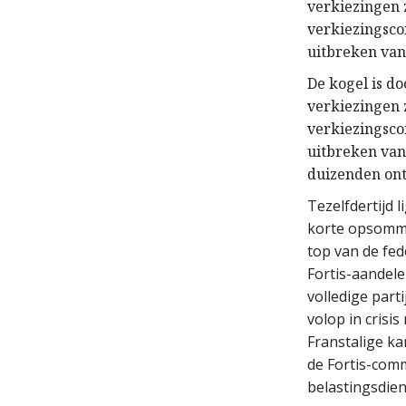
verkiezingen z
verkiezingscon
uitbreken van 
De kogel is do
verkiezingen z
verkiezingscon
uitbreken van 
duizenden ont
Tezelfdertijd l
korte opsommi
top van de fed
Fortis-aandele
volledige part
volop in cris
Franstalige ka
de Fortis-com
belastingsdien