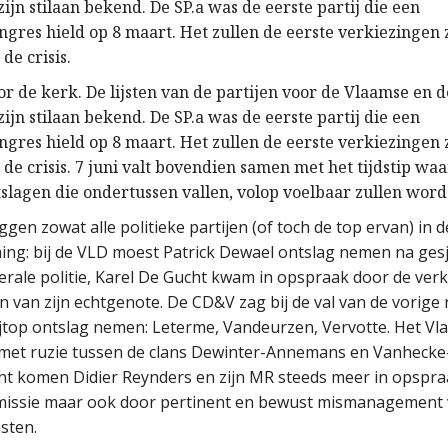
ijn stilaan bekend. De SP.a was de eerste partij die een
gres hield op 8 maart. Het zullen de eerste verkiezingen z
de crisis.
or de kerk. De lijsten van de partijen voor de Vlaamse en 
ijn stilaan bekend. De SP.a was de eerste partij die een
gres hield op 8 maart. Het zullen de eerste verkiezingen z
de crisis. 7 juni valt bovendien samen met het tijdstip wa
slagen die ondertussen vallen, volop voelbaar zullen word
iggen zowat alle politieke partijen (of toch de top ervan) in
ng: bij de VLD moest Patrick Dewael ontslag nemen na ges
erale politie, Karel De Gucht kwam in opspraak door de ver
n van zijn echtgenote. De CD&V zag bij de val van de vorige
ijtop ontslag nemen: Leterme, Vandeurzen, Vervotte. Het Vl
is met ruzie tussen de clans Dewinter-Annemans en Vanheck
nt komen Didier Reynders en zijn MR steeds meer in opspraa
missie maar ook door pertinent en bewust mismanagement 
sten.