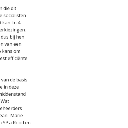
n die dit
 socialisten
 kan. In 4
erkiezingen.
 dus bij hen
en van een
e kans om
st efficiënte
 van de basis
e in deze
 middenstand
. Wat
 beheerders
Jean- Marie
n SP.a Rood en