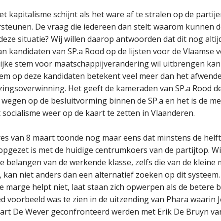
et kapitalisme schijnt als het ware af te stralen op de partije
steunen. De vraag die iedereen dan stelt: waarom kunnen de
deze situatie? Wij willen daarop antwoorden dat dit nog altijd
an kandidaten van SP.a Rood op de lijsten voor de Vlaamse v
ijke stem voor maatschappijverandering wil uitbrengen kan
stem op deze kandidaten betekent veel meer dan het afwend
ezingsoverwinning. Het geeft de kameraden van SP.a Rood d
 wegen op de besluitvorming binnen de SP.a en het is de mee
socialisme weer op de kaart te zetten in Vlaanderen.
res van 8 maart toonde nog maar eens dat minstens de helft
opgezet is met de huidige centrumkoers van de partijtop. Wi
de belangen van de werkende klasse, zelfs die van de kleine
, kan niet anders dan een alternatief zoeken op dit systeem
 marge helpt niet, laat staan zich opwerpen als de betere
d voorbeeld was te zien in de uitzending van Phara waarin 
art De Wever geconfronteerd werden met Erik De Bruyn va