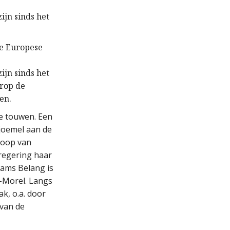
ijn sinds het
de Europese
ijn sinds het
arop de
en.
 de touwen. Een
joemel aan de
koop van
 regering haar
aams Belang is
e-Morel. Langs
k, o.a. door
van de