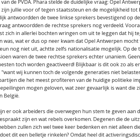
van de PVDA. Phara stelde de duidelijke vraag: Opel Antwerp
 zijn jullie voor of tegen staatssteun en de mogelijkheid to
lijk antwoordden de twee linkse sprekers bevestigend op de
vraag antwoordden de rechtse sprekers nog verdeeld. Voora
 zich in allerlei bochten wringen om uit te leggen dat hij t
n was, wat er dus op neer kwam dat Opel Antwerpen mocht 
eun nog niet uit, achtte zelfs nationalisatie mogelijk. Op de
ioen waren de twee rechtse sprekers echter unaniem. Geen
ten toch worden geactiveerd! Blijkbaar is dit ook zo als er
 "want wij kunnen toch de volgende generaties niet belasten
partijen die het meest profiteren van de huidige politieke i
iepeilingen mogen geloven, wat zeer gevaarlijk is want die z
n België.
ijn er ook arbeiders die overwegen hun stem te geven aan 
espraakt zijn en wat rebels overkomen. Degenen die de uit
ebben zullen zich wel twee keer bedenken en niet alleen di
et dit een belletje rinkelen? Omdat heel dit activeringsdis