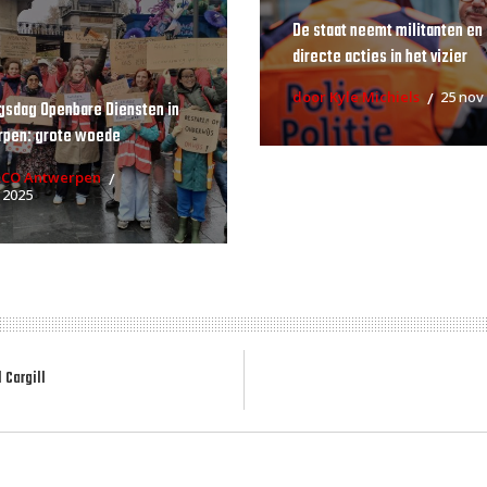
De staat neemt militanten en
directe acties in het vizier
door Kyle Michiels
25 nov
gsdag Openbare Diensten in
rpen: grote woede
RCO Antwerpen
 2025
 Cargill