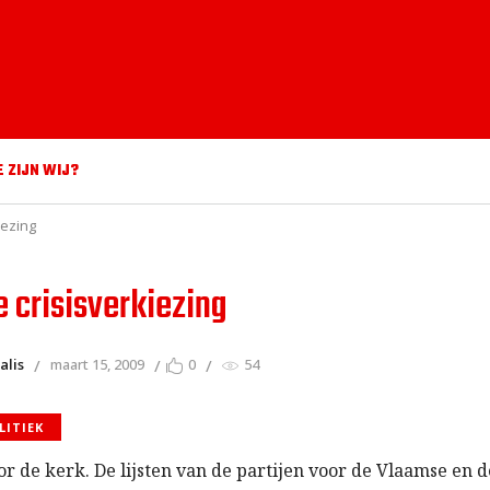
E ZIJN WIJ?
iezing
e crisisverkiezing
alis
maart 15, 2009
0
54
LITIEK
or de kerk. De lijsten van de partijen voor de Vlaamse en 