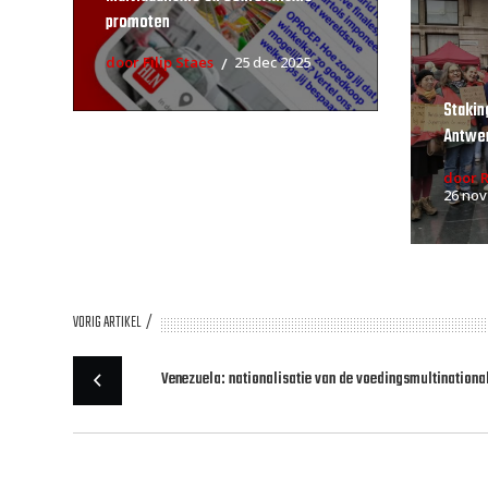
promoten
door Filip Staes
25 dec 2025
Stakin
Antwe
door 
26 nov
VORIG ARTIKEL
Venezuela: nationalisatie van de voedingsmultinational