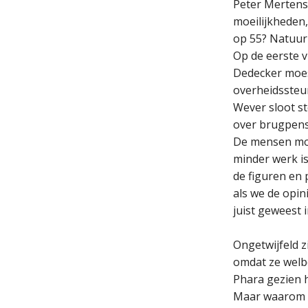
Peter Mertens 
moeilijkheden,
op 55? Natuur
Op de eerste 
Dedecker moest
overheidssteu
Wever sloot st
over brugpens
De mensen moes
minder werk is
de figuren en 
als we de opin
juist geweest i
Ongetwijfeld z
omdat ze welb
Phara gezien h
Maar waarom do