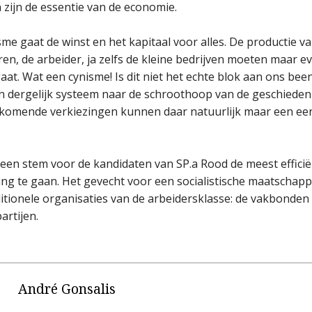
n zijn de essentie van de economie.
isme gaat de winst en het kapitaal voor alles. De productie v
en, de arbeider, ja zelfs de kleine bedrijven moeten maar 
gaat. Wat een cynisme! Is dit niet het echte blok aan ons be
en dergelijk systeem naar de schroothoop van de geschiedeni
 komende verkiezingen kunnen daar natuurlijk maar een eer
 een stem voor de kandidaten van SP.a Rood de meest efficië
ting te gaan. Het gevecht voor een socialistische maatschappij
itionele organisaties van de arbeidersklasse: de vakbonden
partijen.
André Gonsalis