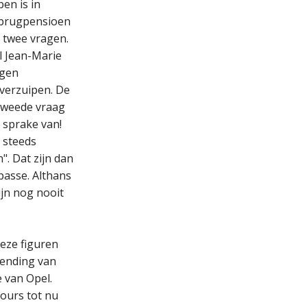
en is in
t brugpensioen
 twee vragen.
l Jean-Marie
egen
verzuipen. De
 tweede vraag
 sprake van!
 steeds
". Dat zijn dan
mpasse. Althans
ijn nog nooit
deze figuren
zending van
e van Opel.
cours tot nu