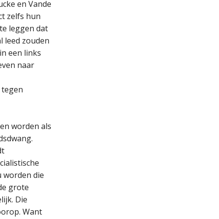
oucke en Vande
ct zelfs hun
 te leggen dat
al leed zouden
in een links
reven naar
r tegen
eten worden als
idsdwang.
dt
ialistische
u worden die
de grote
ijk. Die
oorop. Want