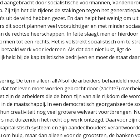
rd aangebracht door socialistische voormannen, Vandenbr
. Zij zijn het die tijdens de stakingen tegen het generatiepa
a’s uit de wind hebben gezet. En dan helpt het weinig om uit
rs dit soort plannen veel voorzichtiger en met minder socia
 de rechtse heerschappen. In feite slaagt men er hierdoor 
rmen tot een rechts. Het is volstrekt socialistisch om te st
betaald werk voor iedereen. Als dat dan niet lukt, ligt de
jkheid bij de kapitalistische bedrijven en moet de staat daa
tivering. De term alleen al! Alsof de arbeiders behandeld mo
, dat tot leven moet worden gebracht door (zachte?) overhe
et zijn de arbeiders die de bron zijn van alle rijkdom die wor
in de maatschappij. In een democratisch georganiseerde soc
hun creativiteit nog veel grotere welvaart voortbrengen. N
rs met duizenden het recht op werk ontzegd. Daarvoor zijn 
 kapitalistisch systeem en zijn aandeelhouders verantwoordel
 om hulp, maar dan alleen voor de grootsten, de banken v