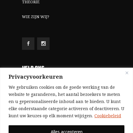
THEORIE
WIE ZIJN WIJ?
HELP ONS
Privacyvoorkeuren
Aangezien we volledig zelf gefinancierd zijn
We gebruiken cookies om de goede werking van de
(zonder subsidies, zonder commerciële
website te garanderen, het aantal bezoekers te meten
en u gepersonaliseerde inhoud aan te bieden. U kunt
advertenties en zonder rijke sponsors), zijn we
elke onderstaande categorie activeren of deactiveren. U
voor de publicatie van ons tijdschrift uitsluitend
kunt uw keuzes op elk moment wijzigen.
Cookiebeleid
afhankelijk van de financiële steun van onze
sympathisanten.
Alles accepteren