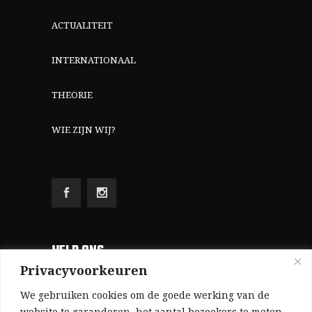
ACTUALITEIT
INTERNATIONAAL
THEORIE
WIE ZIJN WIJ?
HELP ONS
Privacyvoorkeuren
Aangezien we volledig zelf gefinancierd zijn
We gebruiken cookies om de goede werking van de
(zonder subsidies, zonder commerciële
website te garanderen, het aantal bezoekers te meten