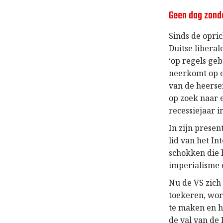
Geen dag zond
Sinds de opri
Duitse libera
‘op regels ge
neerkomt op e
van de heerse
op zoek naar e
recessiejaar i
In zijn prese
lid van het In
schokken die 
imperialisme 
Nu de VS zich
toekeren, wo
te maken en h
de val van de