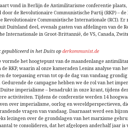
art vond in Berlijn de Antimilitarisme conferentie plaats,
 door de Revolutionaire Communistische Partij (RKP) – de 
de Revolutionaire Communistische Internationale (RCI). Er
it Duitsland deel, evenals gasten van afdelingen van de R
e Internationale in Groot-Brittannië, de VS, Canada, Zwit
 gepubliceerd in het Duits op
derkommunist.de
e vormde het hoogtepunt van de maandenlange antimilita
de RKP, waarin al onze kameraden Lenins analyse van he
en de toepassing ervan tot op de dag van vandaag grondig
 Gedurende de campagne hebben we de rol van het imperi
Duitse imperialisme – benadrukt in onze krant, tijdens de
dere activiteiten. Tijdens de conferentie werden 14 hoogw
ven over imperialisme, oorlog en wereldperspectieven, d
randende vragen van vandaag. Daarnaast werd een bijzo
ks lezingen over de grondslagen van het marxisme gebru
antal te consolideren, dat het afgelopen anderhalf jaar is