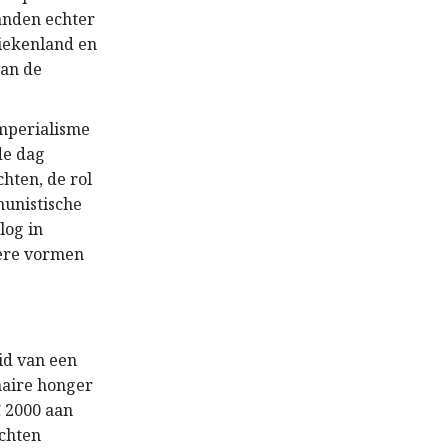
landen echter
riekenland en
van de
imperialisme
de dag
hten, de rol
munistische
log in
dere vormen
id van een
naire honger
€ 2000 aan
ochten