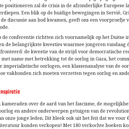
e positioneren zal de crisis in de afzonderlijke Europese 
erdiepen. Een blik op de huidige bewegingen in Servië, G
in de discussie aan bod kwamen, geeft ons een voorproefje 
ode.
p de conferentie richtten zich voornamelijk op het Duitse 
en de belangrijkste kwesties waarmee jongeren vandaag 
ronteerd: de kwestie van de strijd voor democratische rec
, met name met betrekking tot de oorlog in Gaza, het com
r imperialistische oorlogen, een klassenanalyse van de oor
oe vakbonden zich moeten verzetten tegen oorlog en an
inspiratie
 kameraden over de aard van het fascisme, de mogelijkhe
orlog en andere onderwerpen getuigen van de revolutio
n onze jonge leden. Dit bleek ook uit het feit dat we voor 
literatuur konden verkopen! Met 180 verkochte boeken k