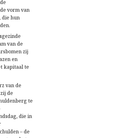
 de
 de vorm van
, die hun
lden.
gsgezinde
aam van de
arsbomen zij
bazen en
t kapitaal te
rz van de
zij de
huldenberg te
–
dsdag, die in
r
schulden – de