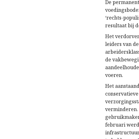
De permanente
voedingsbode
‘rechts-populi
resultaat bij
Het verdorven
leiders van d
arbeidersklas
de vakbewegin
aandeelhouders
voeren.
Het aanstaand
conservatieve
verzorgingsst
verminderen. 
gebruikmakend
februari werd
infrastructuu