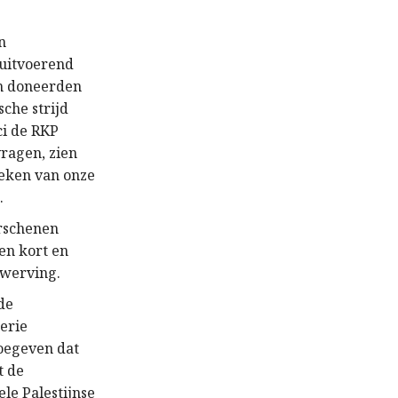
n
 uitvoerend
en doneerden
sche strijd
ci de RKP
ragen, zien
teken van onze
.
erschenen
en kort en
nwerving.
de
erie
toegeven dat
t de
le Palestijnse