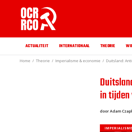
ACTUALITEIT
INTERNATIONAAL
THEORIE
WI
Home
Theorie
Imperialisme & economie
Duitsland: Ant
Duitslan
in tijden
door Adam Czapl
IMPERIALISM