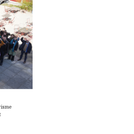
risme
t