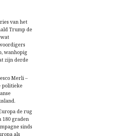
ries van het
onald Trump de
 wat
nwoordigers
op, wanhopig
at zijn derde
esco Merli –
 politieke
aanse
usland.
 Europa de rug
n 180 graden
campagne sinds
uropa als