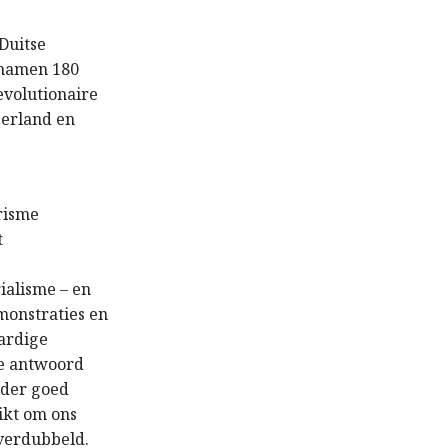
Duitse
 namen 180
evolutionaire
serland en
risme
t
alisme – en
monstraties en
aardige
ie antwoord
nder goed
ikt om ons
 verdubbeld.