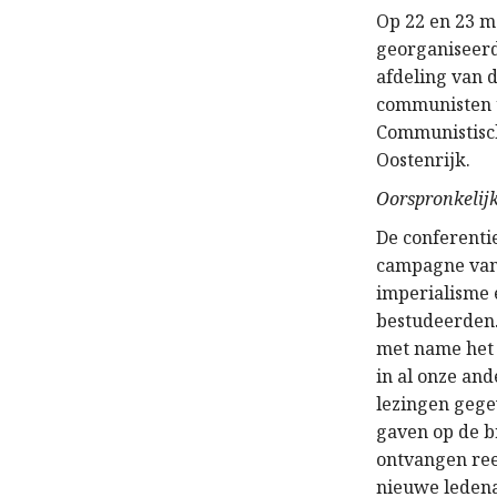
Op 22 en 23 ma
georganiseerd
afdeling van 
communisten u
Communistisch
Oostenrijk.
Oorspronkelijk
De conferenti
campagne van 
imperialisme 
bestudeerden.
met name het 
in al onze an
lezingen gege
gaven op de b
ontvangen ree
nieuwe ledena