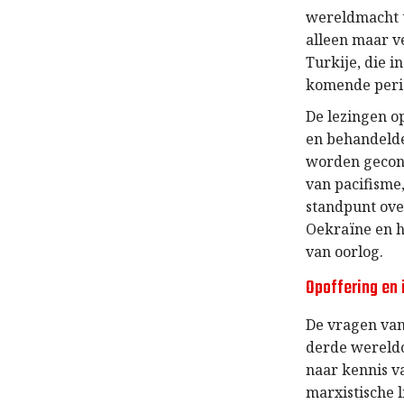
wereldmacht t
alleen maar v
Turkije, die 
komende peri
De lezingen o
en behandeld
worden geconf
van pacifisme
standpunt ove
Oekraïne en h
van oorlog.
Opoffering en 
De vragen van
derde wereldo
naar kennis va
marxistische 