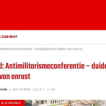
E ZIJN WIJ?
imilitarismeconferentie – duidelijkheid in tijden van onrust
d: Antimilitarismeconferentie – duid
 van onrust
inski
mei 14, 2025
0
62
E & ECONOMIE