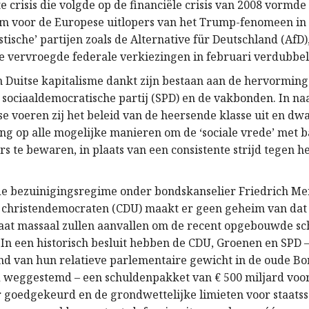
 crisis die volgde op de financiële crisis van 2008 vormde
m voor de Europese uitlopers van het Trump-fenomeen in
stische’ partijen zoals de Alternative für Deutschland (AfD)
 de vervroegde federale verkiezingen in februari verdubbe
 Duitse kapitalisme dankt zijn bestaan aan de hervormin
e sociaaldemocratische partij (SPD) en de vakbonden. In n
se voeren zij het beleid van de heersende klasse uit en dw
g op alle mogelijke manieren om de ‘sociale vrede’ met 
 te bewaren, in plaats van een consistente strijd tegen he
e bezuinigingsregime onder bondskanselier Friedrich Me
 christendemocraten (CDU) maakt er geen geheim van dat 
aat massaal zullen aanvallen om de recent opgebouwde sc
In een historisch besluit hebben de CDU, Groenen en SPD 
 van hun relatieve parlementaire gewicht in de oude Bon
 weggestemd – een schuldenpakket van € 500 miljard voo
r goedgekeurd en de grondwettelijke limieten voor staats