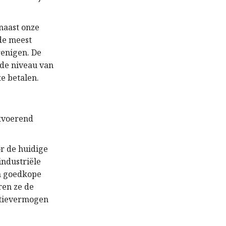
 naast onze
 de meest
renigen. De
ede niveau van
e betalen.
itvoerend
or de huidige
industriële
en goedkope
ren ze de
ntievermogen