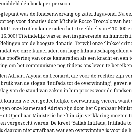
middeld één boek per persoon.
ogtepunt was de fondsenwerving op zaterdagavond. Na ee
oproep voor donaties door Michele Rocco Troccolo van het
 RKP, overtroffen kameraden het streefdoel van € 10.000 
16.000! Uiteindelijk was er een inspirerende en humoristi
delingen om de hoogste donatie. Terwijl onze ‘linkse’ criti
omdat we onze kameraden om hoge lidmaatschapsgelden v
iële opoffering van onze kameraden als een kracht en een 
ging om het communisme nog tijdens ons leven te bereiken
n Adrian, Alyona en Leonard, die voor de rechter zijn v
bruik van de slogan ‘Intifada tot de overwinning’, gaven e
rslag van de stand van zaken in hun proces voor de fondse
ft kunnen we een gedeeltelijke overwinning vieren, want 
egen onze kameraad Adrian zijn door het Openbaar Minist
Het Openbaar Ministerie heeft in zijn verklaring moeten 
n vergezocht waren. De kreet ‘Yallah Intifada, Intifada to
s daarom niet strafbaar, wat een overwinning is voor de he