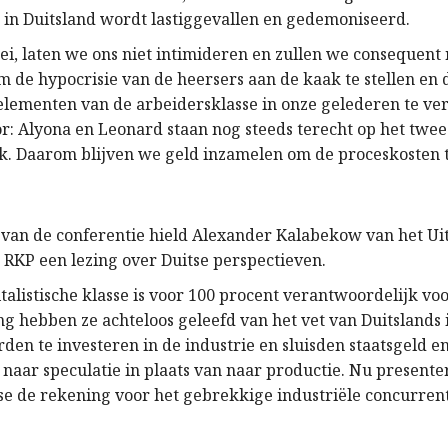
 in Duitsland wordt lastiggevallen en gedemoniseerd.
ei, laten we ons niet intimideren en zullen we consequent
m de hypocrisie van de heersers aan de kaak te stellen en
elementen van de arbeidersklasse in onze gelederen te ve
oor: Alyona en Leonard staan nog steeds terecht op het twe
k. Daarom blijven we geld inzamelen om de proceskosten t
 van de conferentie hield Alexander Kalabekow van het U
 RKP een lezing over Duitse perspectieven.
talistische klasse is voor 100 procent verantwoordelijk vo
ang hebben ze achteloos geleefd van het vet van Duitslands 
rden te investeren in de industrie en sluisden staatsgeld 
 naar speculatie in plaats van naar productie. Nu presente
se de rekening voor het gebrekkige industriële concurre