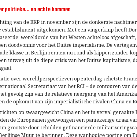
er politieke… en echte bommen
chting van de RKP in november zijn de donkerste nachtmer
le establishment uitgekomen. Met een vingerknip heeft D
baseerde’ wereldorde van het Westen achteloos afgeschaft,
en doodvonnis voor het Duitse imperialisme. De vertege
nde klasse in Berlijn rennen nu rond als kippen zonder k
en uitweg uit de diepe crisis van het Duitse kapitalisme, d
ngaat.
ntatie over wereldperspectieven op zaterdag schetste Franc
ternationaal Secretariaat van het RCI – de contouren van de
het gevolg zijn van de relatieve neergang van het Amerik
en de opkomst van zijn imperialistische rivalen China en R
 richten op zwaargewicht China en het in verval geraakte
rden de Europeanen gedwongen een paniekerige draai va
un grootste door schulden gefinancierde militariserings
 Berlijnse Muur te beginnen. Deze wanhopige poging om E