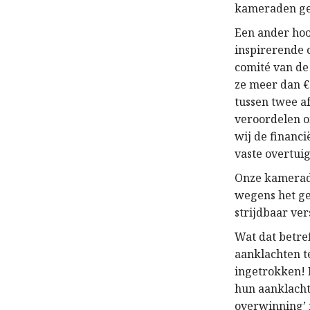
kameraden ge
Een ander ho
inspirerende 
comité van de
ze meer dan € 
tussen twee af
veroordelen 
wij de financ
vaste overtui
Onze kamerade
wegens het ge
strijdbaar ve
Wat dat betre
aanklachten t
ingetrokken! 
hun aanklachte
overwinning’ i