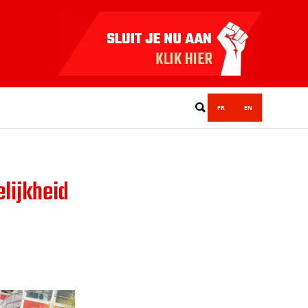
FR
EN
elijkheid