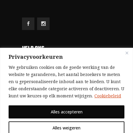
HELP ONS
Privacyvoorkeuren
Aangezien we volledig zelf gefinancierd zijn
We gebruiken cookies om de goede werking van de
(zonder subsidies, zonder commerciële
website te garanderen, het aantal bezoekers te meten
en u gepersonaliseerde inhoud aan te bieden. U kunt
advertenties en zonder rijke sponsors), zijn we
elke onderstaande categorie activeren of deactiveren. U
voor de publicatie van ons tijdschrift uitsluitend
kunt uw keuzes op elk moment wijzigen.
Cookiebeleid
afhankelijk van de financiële steun van onze
sympathisanten.
Alles accepteren
Bij voorbaat dank voor uw solidariteit.
Alles weigeren