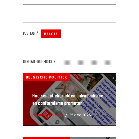
POSTTAG
BELGIE
GERELATEERDE POSTS
BELGISCHE POLITIEK
Hoe sensatieberichten individualisme
en conformisme promoten
door Filip Staes
25 dec 2025