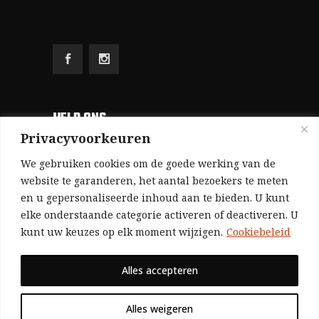
HELP ONS
Privacyvoorkeuren
Aangezien we volledig zelf gefinancierd zijn
We gebruiken cookies om de goede werking van de
(zonder subsidies, zonder commerciële
website te garanderen, het aantal bezoekers te meten
en u gepersonaliseerde inhoud aan te bieden. U kunt
advertenties en zonder rijke sponsors), zijn we
elke onderstaande categorie activeren of deactiveren. U
voor de publicatie van ons tijdschrift uitsluitend
kunt uw keuzes op elk moment wijzigen.
Cookiebeleid
afhankelijk van de financiële steun van onze
sympathisanten.
Alles accepteren
Bij voorbaat dank voor uw solidariteit.
Alles weigeren