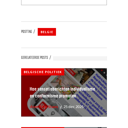
POSTTAG
BELGIE
GERELATEERDE POSTS
BELGISCHE POLITIEK
Hoe sensatieberichten individualisme
en conformisme promoten
door Filip Staes
25 dec 2025