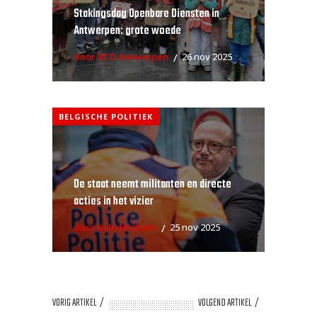
Stakingsdag Openbare Diensten in
Antwerpen: grote woede
door RCO Antwerpen
26 nov 2025
BELGISCHE POLITIEK
De staat neemt militanten en directe
acties in het vizier
door Kyle Michiels
25 nov 2025
VORIG ARTIKEL
VOLGEND ARTIKEL