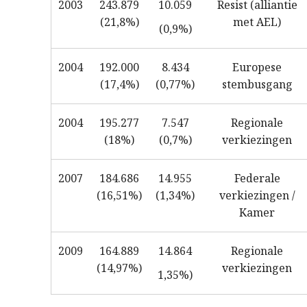
2003
243.879
10.059
Resist (alliantie
(21,8%)
met AEL)
(0,9%)
2004
192.000
8.434
Europese
(17,4%)
(0,77%)
stembusgang
2004
195.277
7.547
Regionale
(18%)
(0,7%)
verkiezingen
2007
184.686
14.955
Federale
(16,51%)
(1,34%)
verkiezingen /
Kamer
2009
164.889
14.864
Regionale
(14,97%)
verkiezingen
1,35%)