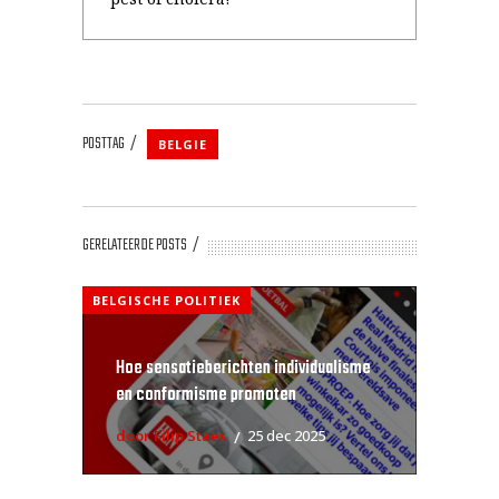
POSTTAG
BELGIE
GERELATEERDE POSTS
BELGISCHE POLITIEK
Hoe sensatieberichten individualisme
en conformisme promoten
door Filip Staes
25 dec 2025