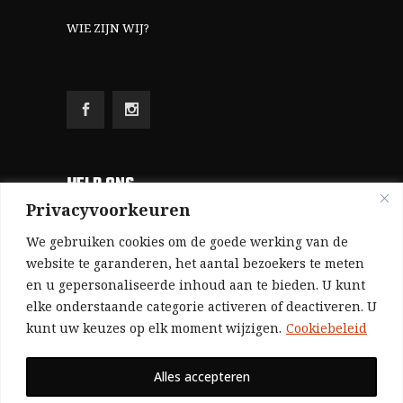
WIE ZIJN WIJ?
HELP ONS
Privacyvoorkeuren
Aangezien we volledig zelf gefinancierd zijn
We gebruiken cookies om de goede werking van de
(zonder subsidies, zonder commerciële
website te garanderen, het aantal bezoekers te meten
en u gepersonaliseerde inhoud aan te bieden. U kunt
advertenties en zonder rijke sponsors), zijn we
elke onderstaande categorie activeren of deactiveren. U
voor de publicatie van ons tijdschrift uitsluitend
kunt uw keuzes op elk moment wijzigen.
Cookiebeleid
afhankelijk van de financiële steun van onze
sympathisanten.
Alles accepteren