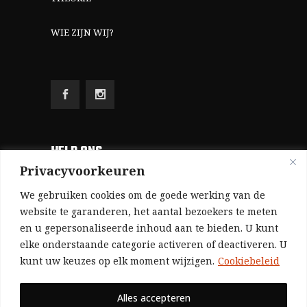
WIE ZIJN WIJ?
HELP ONS
Privacyvoorkeuren
Aangezien we volledig zelf gefinancierd zijn
We gebruiken cookies om de goede werking van de
(zonder subsidies, zonder commerciële
website te garanderen, het aantal bezoekers te meten
en u gepersonaliseerde inhoud aan te bieden. U kunt
advertenties en zonder rijke sponsors), zijn we
elke onderstaande categorie activeren of deactiveren. U
voor de publicatie van ons tijdschrift uitsluitend
kunt uw keuzes op elk moment wijzigen.
Cookiebeleid
afhankelijk van de financiële steun van onze
sympathisanten.
Alles accepteren