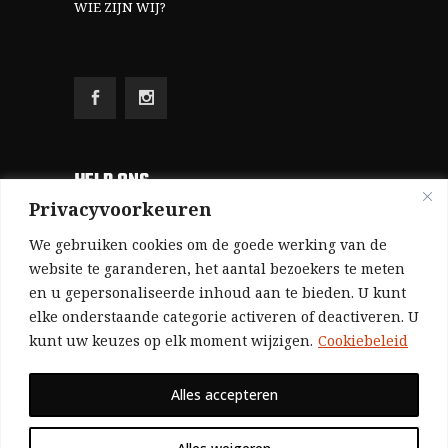
WIE ZIJN WIJ?
HELP ONS
Privacyvoorkeuren
Aangezien we volledig zelf gefinancierd zijn
We gebruiken cookies om de goede werking van de
(zonder subsidies, zonder commerciële
website te garanderen, het aantal bezoekers te meten
en u gepersonaliseerde inhoud aan te bieden. U kunt
advertenties en zonder rijke sponsors), zijn we
elke onderstaande categorie activeren of deactiveren. U
voor de publicatie van ons tijdschrift uitsluitend
kunt uw keuzes op elk moment wijzigen.
Cookiebeleid
afhankelijk van de financiële steun van onze
sympathisanten.
Alles accepteren
Bij voorbaat dank voor uw solidariteit.