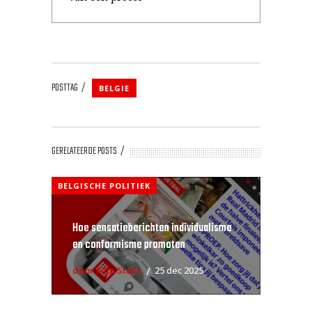
POSTTAG
BELGIE
GERELATEERDE POSTS
BELGISCHE POLITIEK
Hoe sensatieberichten individualisme
en conformisme promoten
door Filip Staes
25 dec 2025