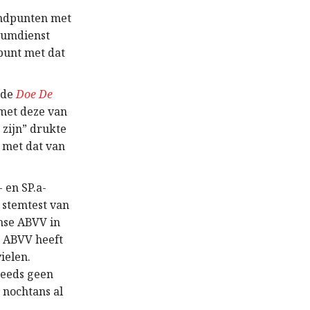
andpunten met
imumdienst
dpunt met dat
 de
Doe De
met deze van
 zijn” drukte
t met dat van
 en SP.a-
e stemtest van
mse ABVV in
t ABVV heeft
ielen.
teeds geen
 nochtans al