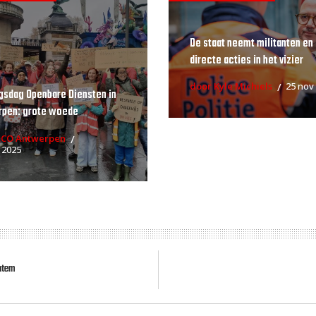
De staat neemt militanten en
directe acties in het vizier
door Kyle Michiels
25 nov
gsdag Openbare Diensten in
rpen: grote woede
RCO Antwerpen
 2025
entem