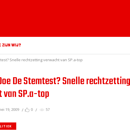
E ZIJN WIJ?
test? Snelle rechtzetting verwacht van SP.a-top
 Doe De Stemtest? Snelle rechtzettin
 van SP.a-top
ei 19, 2009
0
57
LITIEK