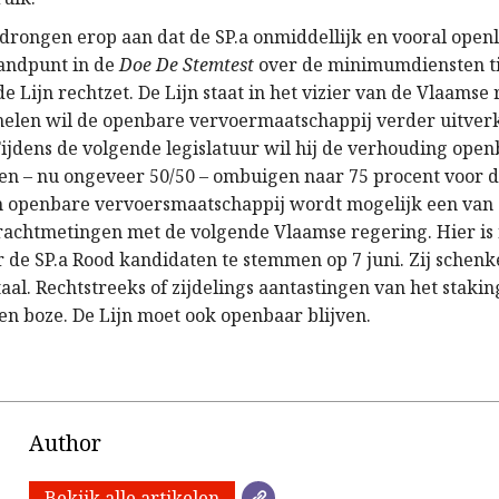
 drongen erop aan dat de SP.a onmiddellijk en vooral openl
andpunt in de
Doe De Stemtest
over de minimumdiensten t
de Lijn rechtzet. De Lijn staat in het vizier van de Vlaamse 
elen wil de openbare vervoermaatschappij verder uitver
Tijdens de volgende legislatuur wil hij de verhouding open
nen – nu ongeveer 50/50 – ombuigen naar 75 procent voor d
en openbare vervoersmaatschappij wordt mogelijk een van
rachtmetingen met de volgende Vlaamse regering. Hier is
 de SP.a Rood kandidaten te stemmen op 7 juni. Zij schenk
 taal. Rechtstreeks of zijdelings aantastingen van het stakin
en boze. De Lijn moet ook openbaar blijven.
Author
Bekijk alle artikelen