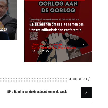
Tien redenen om deel te nemen aan
de antimilitaristische conferentie
 2025
o...
door Revolutionnair
Communistische Organisatie
04 nov 2025
VOLGEND ARTIKEL
SP.a Rood in verkiezingsdebat komende week