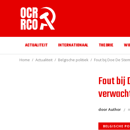
ACTUALITEIT
INTERNATIONAAL
THEORIE
WI
Home
Actualiteit
Belgische politiek
Fout bij Doe De Stem
Fout bij
verwacht
door Author
m
BELGISCHE PO