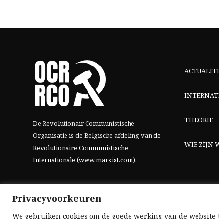
ACTUALIT
INTERNAT
THEORIE
De Revolutionair Communistische
Organisatie is de Belgische afdeling van
de
WIE ZIJN W
Revolutionaire Communistische
Internationale (www.marxist.com)
.
Privacyvoorkeuren
We gebruiken cookies om de goede werking van de website t