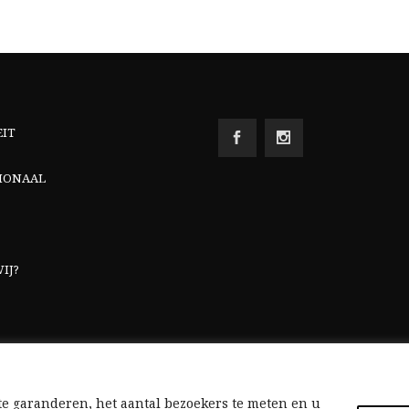
EIT
IONAAL
IJ?
e garanderen, het aantal bezoekers te meten en u