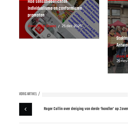
Hoe sensatieberichten
individualisme en conformisme
promoten
door Filip Staes
25 dec 2025
Stakin
Antwe
door 
26 nov
VORIG ARTIKEL
Roger Collin over dreiging van derde ‘handler’ op Zav