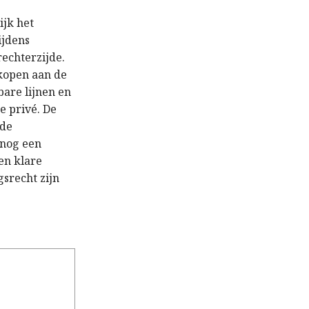
ijk het
ijdens
rechterzijde.
kopen aan de
bare lijnen en
e privé. De
 de
 nog een
en klare
gsrecht zijn