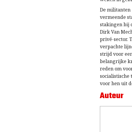
De militanten
vermeende st
stakingen bij 
Dirk Van Mech
privé-sector. 
verpachte lij
strijd voor e
belangrijke k
reden om voor
socialistische
voor hen uit d
Auteur