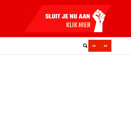
FR
EN
g