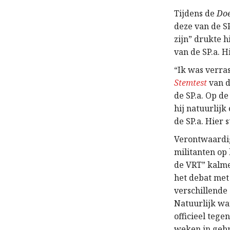
Tijdens de
Doe
deze van de SP
zijn” drukte h
van de SP.a. H
“Ik was verras
Stemtest
van d
de SP.a. Op de
hij natuurlijk
de SP.a. Hier 
Verontwaardig
militanten op 
de VRT” kalme
het debat met
verschillende 
Natuurlijk wa
officieel tege
weken in gebr