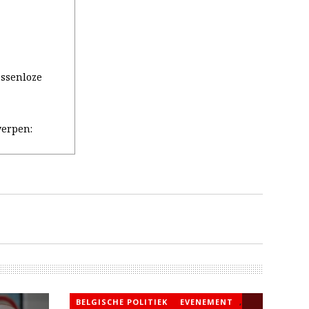
assenloze
erpen:
BELGISCHE POLITIEK
EVENEMENT
,