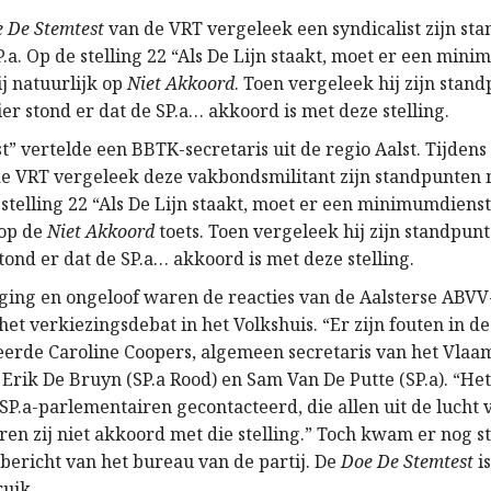
 De Stemtest
van de VRT vergeleek een syndicalist zijn st
.a. Op de stelling 22 “Als De Lijn staakt, moet er een min
ij natuurlijk op
Niet Akkoord
. Toen vergeleek hij zijn stan
ier stond er dat de SP.a… akkoord is met deze stelling.
t” vertelde een BBTK-secretaris uit de regio Aalst. Tijdens
e VRT vergeleek deze vakbondsmilitant zijn standpunten 
 stelling 22 “Als De Lijn staakt, moet er een minimumdienst
 op de
Niet Akkoord
toets. Toen vergeleek hij zijn standpun
stond er dat de SP.a… akkoord is met deze stelling.
ing en ongeloof waren de reacties van de Aalsterse ABVV-
het verkiezingsdebat in het Volkshuis. “Er zijn fouten in d
erde Caroline Coopers, algemeen secretaris van het Vlaa
 Erik De Bruyn (SP.a Rood) en Sam Van De Putte (SP.a). “He
SP.a-parlementairen gecontacteerd, die allen uit de lucht v
ren zij niet akkoord met die stelling.” Toch kwam er nog s
nbericht van het bureau van de partij. De
Doe De Stemtest
is
uik.