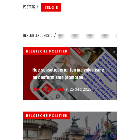
POSTTAG
BELGIE
GERELATEERDE POSTS
BELGISCHE POLITIEK
Hoe sensatieberichten individualisme
en conformisme promoten
door Filip Staes
25 dec 2025
BELGISCHE POLITIEK