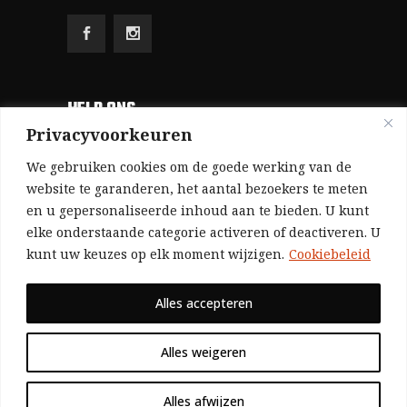
HELP ONS
Privacyvoorkeuren
Aangezien we volledig zelf gefinancierd zijn
We gebruiken cookies om de goede werking van de
(zonder subsidies, zonder commerciële
website te garanderen, het aantal bezoekers te meten
en u gepersonaliseerde inhoud aan te bieden. U kunt
advertenties en zonder rijke sponsors), zijn we
elke onderstaande categorie activeren of deactiveren. U
voor de publicatie van ons tijdschrift uitsluitend
kunt uw keuzes op elk moment wijzigen.
Cookiebeleid
afhankelijk van de financiële steun van onze
sympathisanten.
Alles accepteren
Bij voorbaat dank voor uw solidariteit.
Alles weigeren
Alles afwijzen