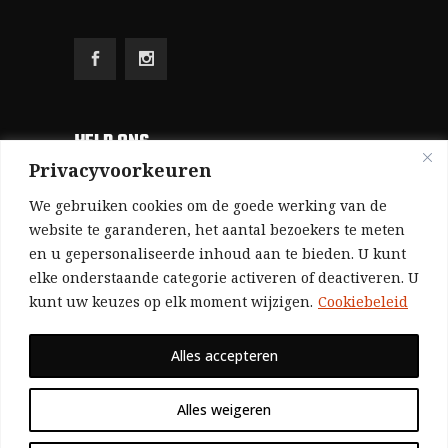
HELP ONS
Privacyvoorkeuren
Aangezien we volledig zelf gefinancierd zijn
We gebruiken cookies om de goede werking van de
(zonder subsidies, zonder commerciële
website te garanderen, het aantal bezoekers te meten
en u gepersonaliseerde inhoud aan te bieden. U kunt
advertenties en zonder rijke sponsors), zijn we
elke onderstaande categorie activeren of deactiveren. U
voor de publicatie van ons tijdschrift uitsluitend
kunt uw keuzes op elk moment wijzigen.
Cookiebeleid
afhankelijk van de financiële steun van onze
sympathisanten.
Alles accepteren
Bij voorbaat dank voor uw solidariteit.
Alles weigeren