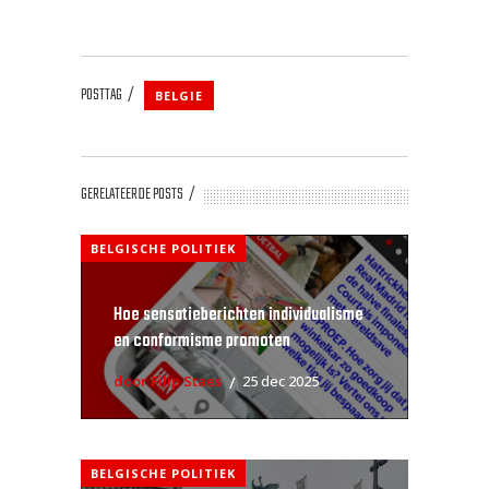
POSTTAG
BELGIE
GERELATEERDE POSTS
BELGISCHE POLITIEK
Hoe sensatieberichten individualisme
en conformisme promoten
door Filip Staes
25 dec 2025
BELGISCHE POLITIEK