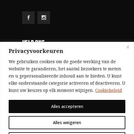
HELP ONS
Privacyvoorkeuren
Aangezien we volledig zelf gefinancierd zijn
We gebruiken cookies om de goede werking van de
(zonder subsidies, zonder commerciële
website te garanderen, het aantal bezoekers te meten
en u gepersonaliseerde inhoud aan te bieden. U kunt
advertenties en zonder rijke sponsors), zijn we
elke onderstaande categorie activeren of deactiveren. U
voor de publicatie van ons tijdschrift uitsluitend
kunt uw keuzes op elk moment wijzigen.
Cookiebeleid
afhankelijk van de financiële steun van onze
sympathisanten.
Alles accepteren
Bij voorbaat dank voor uw solidariteit.
Alles weigeren