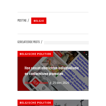
POSTTAG
BELGIE
GERELATEERDE POSTS
BELGISCHE POLITIEK
Hoe sensatieberichten individualisme
en conformisme promoten
door Filip Staes
25 dec 2025
BELGISCHE POLITIEK