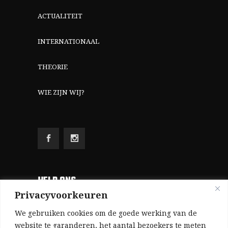
ACTUALITEIT
INTERNATIONAAL
THEORIE
WIE ZIJN WIJ?
HELP ONS
Privacyvoorkeuren
Aangezien we volledig zelf gefinancierd zijn
We gebruiken cookies om de goede werking van de
(zonder subsidies, zonder commerciële
website te garanderen, het aantal bezoekers te meten