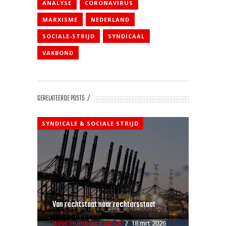
ANALYSE
CORONAVIRUS
MARXISME
NEDERLAND
SOCIALE-STRIJD
SYNDICAAL
VAKBOND
GERELATEERDE POSTS
SYNDICALE & SOCIALE STRIJD
Van rechtstaat naar rechtersstaat
door Humblet Patrick
18 mrt 2026