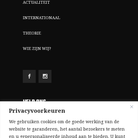
ACTUALITEIT
INTERNATIONAAL
THEORIE
WIE ZIJN WIJ?
HELP ONS
Privacyvoorkeuren
Aangezien we volledig zelf gefinancierd zijn
We gebruiken cookies om de goede werking van de
(zonder subsidies, zonder commerciële
website te garanderen, het aantal bezoekers te meten
en u gepersonaliseerde inhoud aan te bieden. U kunt
advertenties en zonder rijke sponsors), zijn we