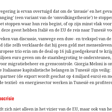
regering is ervan overtuigd dat om de ‘invasie’ en het gev
anging’ (een variant van de ‘omvolkingstheorie’) te stoppe
t stoppen waar hun reis begint, of op zijn minst vlak voor
 deze geest hebben Italië en de EU de reis naar Tunesië v
eken van discussie, vanwege een duw- en trekspel van de
d (die zelfs verklaarde dat hij geen geld met mensenlevens
ropese trio erin om de deal op 16 juli goedgekeurd te krij
iljoen euro geven om de staatsbegroting te ondersteunen,
voor migratiebeheer en grenscontrole. Giorgia Meloni is o
 Italiaanse kapitalistische belangen in Tunesië zijn veilig: I
spartner (de export wordt geschat op 4 miljard euro) en m
de textiel- en energiesector werken in Tunesië en profiter
pocrisie
t zich niet alleen in het vizier van de EU, maar ook van he