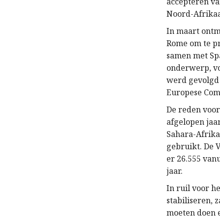
accepteren v
Noord-Afrikaan
In maart ontm
Rome om te pr
samen met Spa
onderwerp, vo
werd gevolgd d
Europese Com
De reden voor 
afgelopen jaa
Sahara-Afrika
gebruikt. De 
er 26.555 van
jaar.
In ruil voor h
stabiliseren, 
moeten doen e