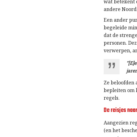
wat betekent 
andere Noord-
Een ander pun
begeleide min
dat de streng
personen. Dez
verwerpen, an
“[E]
jaren
Ze beloofden 
bepleiten om 
regels.
De reisjes naa
Aangezien reg
(en het besch