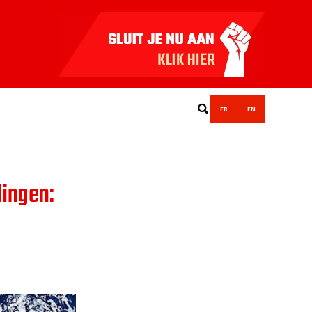
FR
EN
ingen: