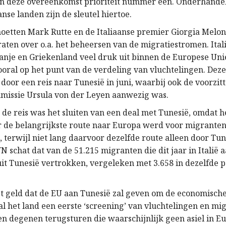
an deze overeenkomst prioriteit nummer één. Onderhande
se landen zijn de sleutel hiertoe.
oetten Mark Rutte en de Italiaanse premier Giorgia Meloni
aten over o.a. het beheersen van de migratiestromen. Ital
nje en Griekenland veel druk uit binnen de Europese Unie
oral op het punt van de verdeling van vluchtelingen. Dez
oor een reis naar Tunesië in juni, waarbij ook de voorzit
missie Ursula von der Leyen aanwezig was.
de reis was het sluiten van een deal met Tunesië, omdat he
r de belangrijkste route naar Europa werd voor migranten
, terwijl niet lang daarvoor dezelfde route alleen door Tu
VN schat dat van de 51.215 migranten die dit jaar in Itali
uit Tunesië vertrokken, vergeleken met 3.658 in dezelfde 
et geld dat de EU aan Tunesië zal geven om de economische 
zal het land een eerste ‘screening’ van vluchtelingen en mi
n degenen terugsturen die waarschijnlijk geen asiel in Eu