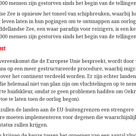
000 mensen zijn gestorven sinds het begin van de tellingen
se Zee is opnieuw het toneel van schipbreuken, waarbij 
 leven laten in hun pogingen om te ontsnappen aan oorlog
ddellandse Zee, een waar paradijs voor reizigers, is een 
000 mensen zijn gestorven sinds het begin van de tellingen
mst
vereenkomst die de Europese Unie bespreekt, wordt door 
kans op een meer gestructureerde procedure, waarbij mig
 over het continent verdeeld worden. Er zijn echter landen
die helemaal niet van plan zijn om vluchtelingen op te ne
rte huidskleur, omdat ze geen problemen hadden om Oek
toe te laten toen de oorlog begon).
k zullen de landen aan de EU-buitengrenzen een strengere
re moeten implementeren voor degenen die waarschijnlij
tatus zullen krijgen.
 krijgen de keuze tussen het opnemen van een aantal vluc