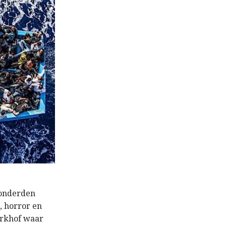
honderden
, horror en
kerkhof waar