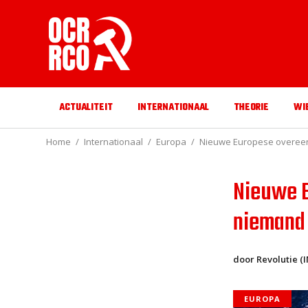
ACTUALITEIT
INTERNATIONAAL
THEORIE
WI
Home
Internationaal
Europa
Nieuwe Europese overeenk
Nieuwe E
niemand 
door Revolutie 
EUROPA