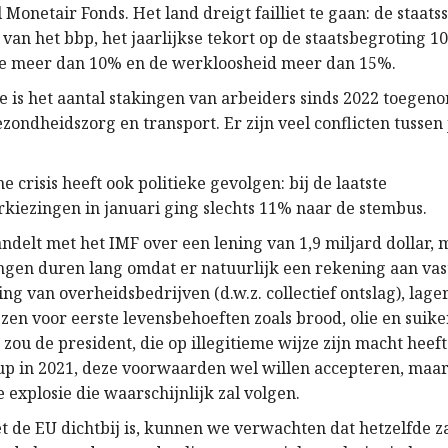
 Monetair Fonds. Het land dreigt failliet te gaan: de staats
van het bbp, het jaarlijkse tekort op de staatsbegroting 1
tie meer dan 10% en de werkloosheid meer dan 15%.
ie is het aantal stakingen van arbeiders sinds 2022 toegen
zondheidszorg en transport. Er zijn veel conflicten tussen
 crisis heeft ook politieke gevolgen: bij de laatste
kiezingen in januari ging slechts 11% naar de stembus.
ndelt met het IMF over een lening van 1,9 miljard dollar, 
gen duren lang omdat er natuurlijk een rekening aan vast
ng van overheidsbedrijven (d.w.z. collectief ontslag), lage
zen voor eerste levensbehoeften zoals brood, olie en suiker
zou de president, die op illegitieme wijze zijn macht heef
oup in 2021, deze voorwaarden wel willen accepteren, maar 
e explosie die waarschijnlijk zal volgen.
t de EU dichtbij is, kunnen we verwachten dat hetzelfde 