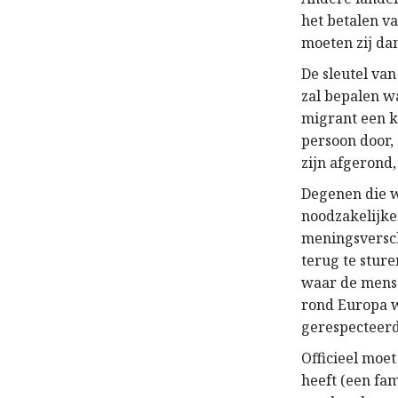
het betalen v
moeten zij da
De sleutel va
zal bepalen w
migrant een k
persoon door,
zijn afgerond
Degenen die w
noodzakelijke
meningsversch
terug te sture
waar de mense
rond Europa 
gerespecteerd
Officieel moe
heeft (een fam