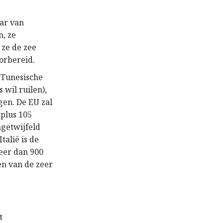
aar van
n, ze
 ze de zee
oorbereid.
 Tunesische
 wil ruilen),
gen. De EU zal
 plus 105
ngetwijfeld
talië is de
eer dan 900
en van de zeer
t