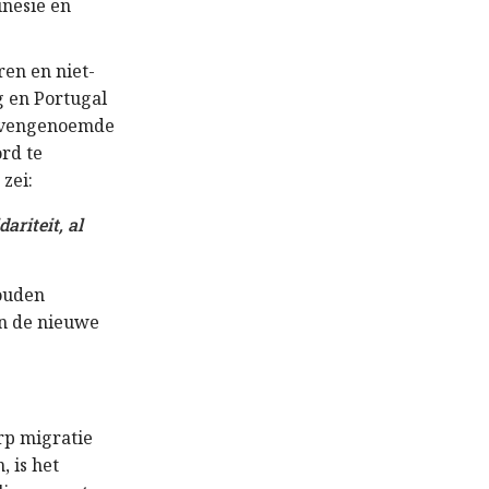
unesië en
en en niet-
g en Portugal
 bovengenoemde
rd te
zei:
ariteit, al
zouden
an de nieuwe
rp migratie
 is het