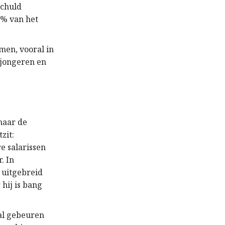
schuld
0% van het
omen, vooral in
 jongeren en
maar de
zit:
re salarissen
. In
t uitgebreid
hij is bang
zal gebeuren