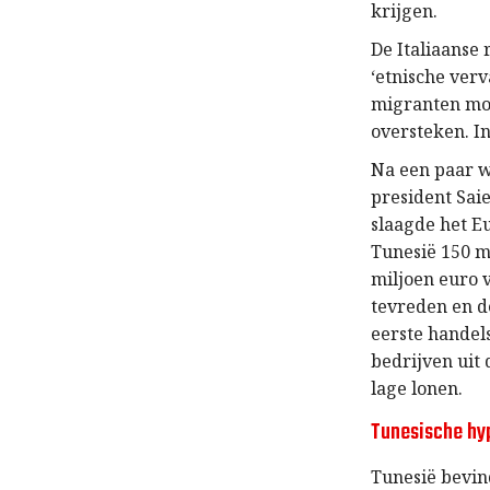
krijgen.
De Italiaanse 
‘etnische verv
migranten moe
oversteken. In
Na een paar w
president Saie
slaagde het Eu
Tunesië 150 m
miljoen euro 
tevreden en de
eerste handel
bedrijven uit 
lage lonen.
Tunesische hy
Tunesië bevind