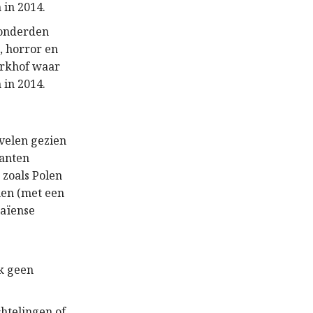
 in 2014.
honderden
, horror en
kerkhof waar
 in 2014.
velen gezien
ranten
 zoals Polen
men (met een
raïense
k geen
htelingen of