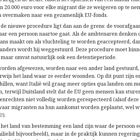
an 20.000 euro voor elke migrant die ze weigeren op te nem
n overmaken naar een gezamenlijk EU-fonds.
n de nieuwe procedure ligt dan aan de grens: de voorafgaa
aar een persoon naartoe gaat. Als de ambtenaren denken 
ans maakt om als vluchteling te worden geaccepteerd, da
 anders wordt hij weggestuurd. Deze procedure moet bin
, maar omvat natuurlijk ook een detentieperiode.
orden afgewezen, worden naar een ander land gestuurd, 
rwijs het land waar ze eerder woonden. Op dit punt zijn e
illen, want Italië wil graag meer opties qua landen om m
n, terwijl Duitsland stelt dat de EU geen mensen kan stur
nrechten niet volledig worden gerespecteerd (alsof deze 
waar migranten na hun aankomst worden geplaatst, wel 
!).
t het land van bestemming een land zijn waar de persoon 
ilielid bijvoorbeeld), maar in de praktijk kunnen regerin