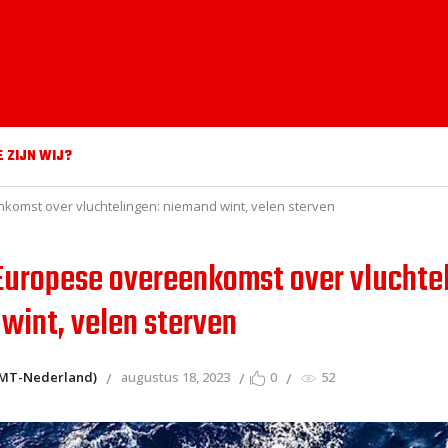
E ZIJN WIJ?
omst over vluchtelingen: niemand wint, velen sterven
uropese overeenkomst over vluchtel
wint, velen sterven
(IMT-Nederland)
augustus 18, 2023
0
52