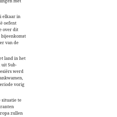
lingen met
 elkaar in
ië oefent
 over dit
e bijeenkomst
ter van de
t land in het
 uit Sub-
nesiërs werd
ë aankwamen,
periode vorig
situatie te
granten
ropa zullen