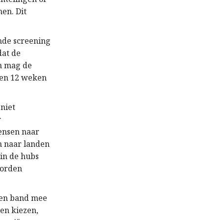
en. Dit
nde screening
dat de
n mag de
nen 12 weken
niet
r
ensen naar
en naar landen
in de hubs
worden
een band mee
gen kiezen,