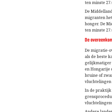
ten minste 27.
De Middelland
migranten het
honger. De Mi
ten minste 27.
De overeenko
De migratie-o
als de beste 
gelijkmatiger
en Hongarije 
bruine of zwa
vluchtelingen 
In de praktij
grensprocedu
vluchtelingens
Andere landen