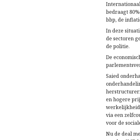
Internationaal
bedraagt 80% 
bbp, de infla
In deze situat
de sectoren ge
de politie.
De economische
parlementsver
Saied onderha
onderhandelin
herstructureri
en hogere prij
werkelijkheid 
via een zelfc
voor de social
Nu de deal me