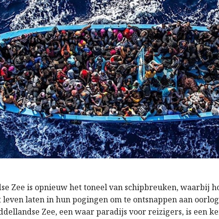
se Zee is opnieuw het toneel van schipbreuken, waarbij 
 leven laten in hun pogingen om te ontsnappen aan oorlog
ddellandse Zee, een waar paradijs voor reizigers, is een 