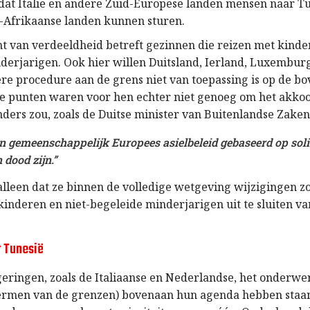
dat Italië en andere Zuid-Europese landen mensen naar T
Afrikaanse landen kunnen sturen.
t van verdeeldheid betreft gezinnen die reizen met kinder
derjarigen. Ook hier willen Duitsland, Ierland, Luxembur
ere procedure aan de grens niet van toepassing is op de
e punten waren voor hen echter niet genoeg om het akkoo
ders zou, zoals de Duitse minister van Buitenlandse Zaken 
en gemeenschappelijk Europees asielbeleid gebaseerd op solid
 dood zijn.”
alleen dat ze binnen de volledige wetgeving wijzigingen 
kinderen en niet-begeleide minderjarigen uit te sluiten v
r Tunesië
eringen, zoals de Italiaanse en Nederlandse, het onderwe
ermen van de grenzen) bovenaan hun agenda hebben staan,