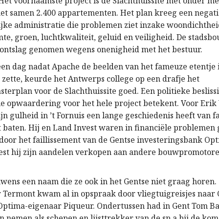
 Het voornaamste project is de Slachthuissite met onder m
t samen 2.400 appartementen. Het plan kreeg een negati
jke administratie die problemen ziet inzake woondichthei
te, groen, luchtkwaliteit, geluid en veiligheid. De stads
 ontslag genomen wegens onenigheid met het bestuur.
en dag nadat Apache de beelden van het fameuze etentje i
 zette, keurde het Antwerps college op een drafje het
sterplan voor de Slachthuissite goed. Een politieke besliss
ële opwaardering voor het hele project
betekent
. Voor Erik
jn gulheid in ’t Fornuis een lange geschiedenis heeft van f
t baten. Hij en Land Invest waren in financiële probleme
door het faillissement van de Gentse investeringsbank Opt
t hij zijn aandelen verkopen aan andere bouwpromotoren
uwens een naam die ze ook in het Gentse niet graag horen.
Termont kwam al in opspraak door vliegtuigreisjes
naar
 Optima-eigenaar Piqueur. Ondertussen had in Gent Tom Ba
n nemen als schepen en lijsttrekker van de sp.a bij de ko