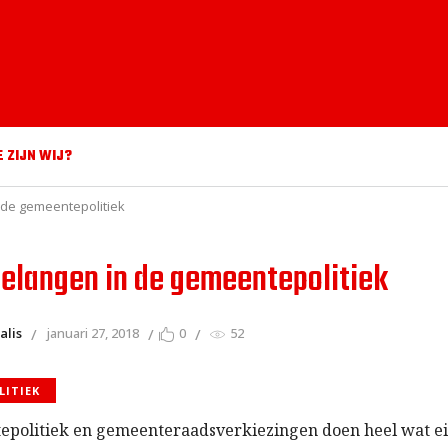
E ZIJN WIJ?
 de gemeentepolitiek
elangen in de gemeentepolitiek
alis
januari 27, 2018
0
52
LITIEK
epolitiek en gemeenteraadsverkiezingen doen heel wat e