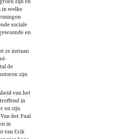
groen zijn en
n in welke
 woningen
nde sociale
tgewoonde en
at ze instaan
vé-
tal de
otoren zijn
nheid van het
reffend in
r en zijn
 Van der Paal
en in
t van Erik