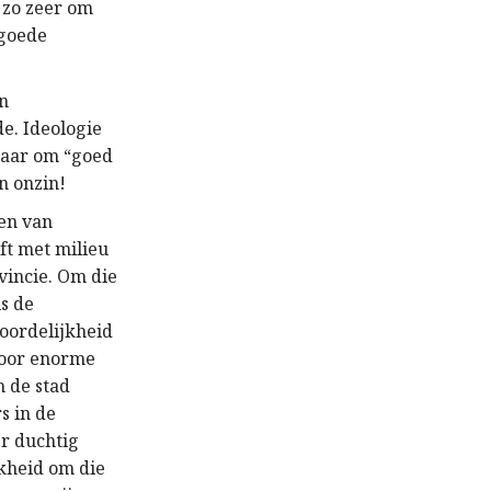
t zo zeer om
“goede
n
e. Ideologie
 maar om “goed
n onzin!
en van
ft met milieu
vincie. Om die
s de
oordelijkheid
voor enorme
n de stad
s in de
er duchtig
kheid om die