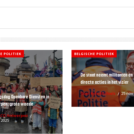
E POLITIEK
BELGISCHE POLITIEK
De staat neemt militanten en
directe acties in het vizier
door Kyle Michiels
25 nov
gsdag Openbare Diensten in
rpen: grote woede
RCO Antwerpen
 2025