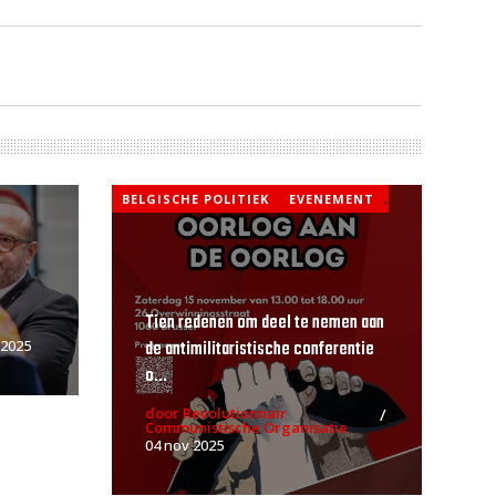
BELGISCHE POLITIEK
EVENEMENT
,
Tien redenen om deel te nemen aan
de antimilitaristische conferentie
 2025
o...
door Revolutionnair
Communistische Organisatie
04 nov 2025