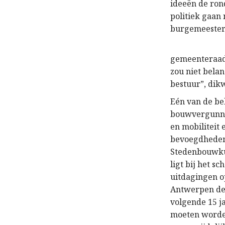
ideeën de rond
politiek gaan
burgemeester”
gemeenteraads
zou niet belan
bestuur”, dik
Eén van de be
bouwvergunnin
en mobiliteit
bevoegdheden 
Stedenbouwkun
ligt bij het 
uitdagingen o
Antwerpen de 
volgende 15 j
moeten worden