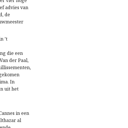
eer vier hoge
ef advies van
d, de
bouwmeester
n ’t
ing die een
 Van der Paal,
aillissementen,
n gekomen
ima. In
 uit het
 Cannes
in een
lthazar al
mende