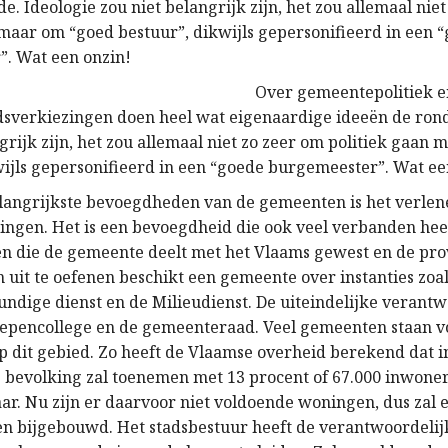
e. Ideologie zou niet belangrijk zijn, het zou allemaal nie
 maar om “goed bestuur”, dikwijls gepersonifieerd in een 
. Wat een onzin!
Over gemeentepolitiek e
verkiezingen doen heel wat eigenaardige ideeën de rond
grijk zijn, het zou allemaal niet zo zeer om politiek gaan
wijls gepersonifieerd in een “goede burgemeester”. Wat ee
langrijkste bevoegdheden van de gemeenten is het verlen
gen. Het is een bevoegdheid die ook veel verbanden hee
 en die de gemeente deelt met het Vlaams gewest en de pro
uit te oefenen beschikt een gemeente over instanties zoal
dige dienst en de Milieudienst. De uiteindelijke verantw
schepencollege en de gemeenteraad. Veel gemeenten staan 
p dit gebied. Zo heeft de Vlaamse overheid berekend dat i
bevolking zal toenemen met 13 procent of 67.000 inwoner
aar. Nu zijn er daarvoor niet voldoende woningen, dus zal 
 bijgebouwd. Het stadsbestuur heeft de verantwoordelij