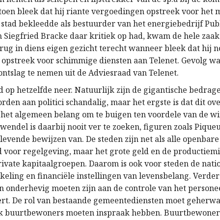
toen bleek dat hij riante vergoedingen opstreek voor het 
 stad bekleedde als bestuurder van het energiebedrijf Pub
Siegfried Bracke daar kritiek op had, kwam de hele zaak 
ug in diens eigen gezicht terecht wanneer bleek dat hij n
opstreek voor schimmige diensten aan Telenet. Gevolg was
ontslag te nemen uit de Adviesraad van Telenet.
d op hetzelfde neer. Natuurlijk zijn de gigantische bedrag
den aan politici schandalig, maar het ergste is dat dit ov
 het algemeen belang om te buigen ten voordele van de wi
Zwendel is daarbij nooit ver te zoeken, figuren zoals Pique
 levende bewijzen van. De steden zijn net als alle openbar
 voor regelgeving, maar het grote geld en de productiemi
ivate kapitaalgroepen. Daarom is ook voor steden de natio
keling en financiële instellingen van levensbelang. Verder
 onderhevig moeten zijn aan de controle van het personee
ert. De rol van bestaande gemeentediensten moet geherw
k buurtbewoners moeten inspraak hebben. Buurtbewoner