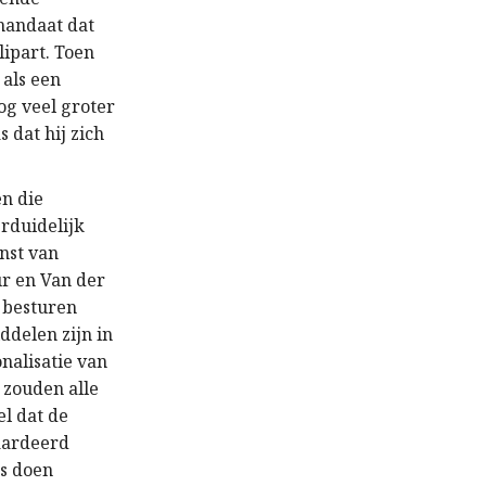
mandaat dat
lipart. Toen
als een
og veel groter
 dat hij zich
en die
erduidelijk
nst van
ur en Van der
e besturen
ddelen zijn in
nalisatie van
 zouden alle
l dat de
aardeerd
s doen