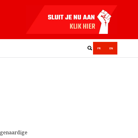
FR
EN
igenaardige