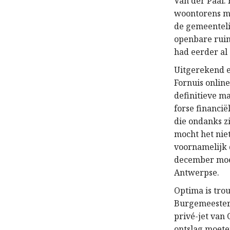
Van der Paal.
woontorens me
de gemeenteli
openbare ruim
had eerder al
Uitgerekend e
Fornuis online
definitieve ma
forse financi
die ondanks zi
mocht het nie
voornamelijk 
december moes
Antwerpse.
Optima is tro
Burgemeester 
privé-jet van
ontslag moete