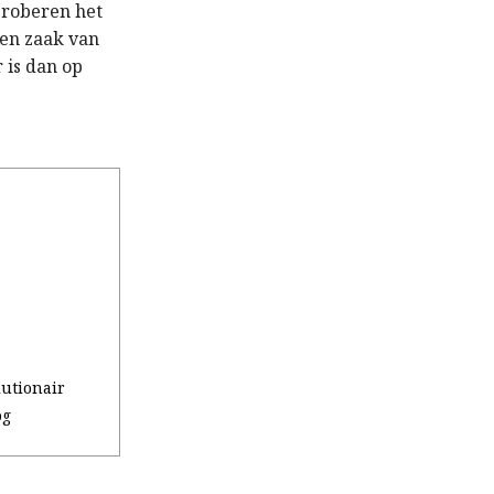
proberen het
een zaak van
 is dan op
utionair
og