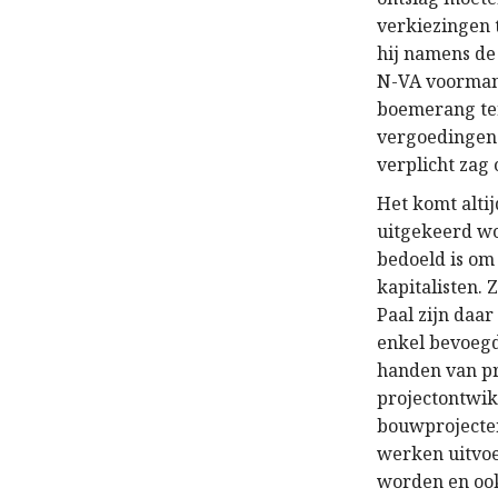
verkiezingen 
hij namens de
N-VA voorman 
boemerang ter
vergoedingen 
verplicht zag 
Het komt altij
uitgekeerd wor
bedoeld is om
kapitalisten. 
Paal zijn daar
enkel bevoegd
handen van pr
projectontwik
bouwprojecten
werken uitvo
worden en oo