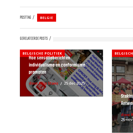
POSTTAG
BELGIE
GERELATEERDE POSTS
BELGISCHE POLITIEK
BELGISCH
Hoe sensatieberichten
individualisme en conformisme
promoten
door Filip Staes
25 dec 2025
Stakin
Antwe
door 
26 nov