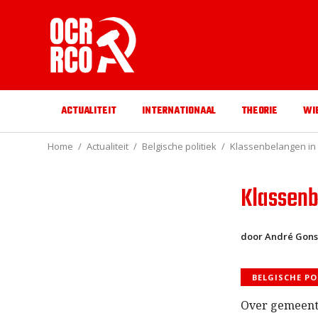
ACTUALITEIT
INTERNATIONAAL
THEORIE
WI
Home
Actualiteit
Belgische politiek
Klassenbelangen in
Klassenb
door André Gons
BELGISCHE PO
Over gemeent