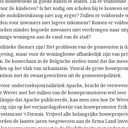
ke bouwwoede in goede banen te leiden. Zal er voldoende 
voor de kinderen? Is het nodig om scholen bij te bouwen e
de mobiliteitsknoop niet nog erger? Zullen er voldoende
en voor inwoners met lagere inkomens? Komen er voldoe
rden minder begoede inwoners niet verdrongen naar ui
uinige woningen aan de rand van de stad?
olitieke thema’s zijn! Het probleem van de gemeenten is d
geving, maar voor de woningbouw afhankelijk zijn van pri
. De bouwchaos in de Belgische steden toont dat die mees
en op het vlak van urbanisatie. Vooral de grote bouwprom
 intiem met de zwaargewichten uit de gemeentepolitiek.
 voor onderzoeksjournalistiek Apache, bracht de verweve
e Wever met het milieu van de bouwpromotoren wel zeer t
 filmpje dat Apache publiceerde, kan men zien hoe De Weve
zig zijn op het verjaardagsfeestje van bouwpromotor Erik
restaurant ‘t Fornuis. Vrijwel alle belangrijke bouwproject
den de laatste jaren toegewezen aan de firma Land Inves