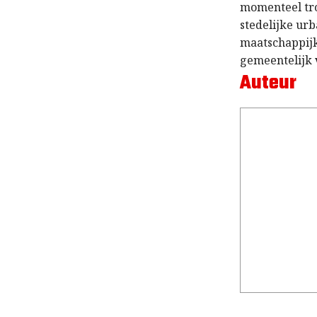
momenteel tro
stedelijke urb
maatschappijke
gemeentelijk 
Auteur