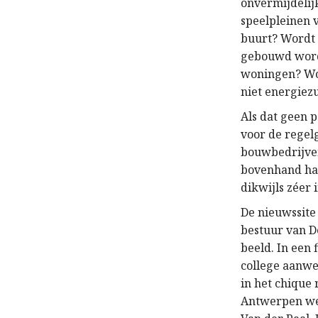
onvermijdelij
speelpleinen 
buurt? Wordt 
gebouwd word
woningen? Wo
niet energiez
Als dat geen p
voor de regel
bouwbedrijven
bovenhand hal
dikwijls zéer
De nieuwssite
bestuur van D
beeld. In een
college aanwe
in het chique 
Antwerpen wer