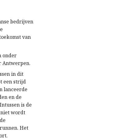
anse bedrijven
de
 toekomst van
n onder
ar Antwerpen.
sen in dit
t een strijd
en lanceerde
den en de
Intussen is de
 niet wordt
 de
e runnen. Het
ort.