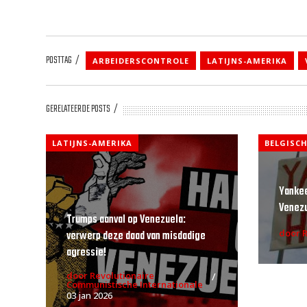
POSTTAG
ARBEIDERSCONTROLE
LATIJNS-AMERIKA
GERELATEERDE POSTS
LATIJNS-AMERIKA
BELGISCH
Yankee
Venezu
Trumps aanval op Venezuela:
door 
verwerp deze daad van misdadige
agressie!
door Revolutionaire
Communistische Internationale
03 jan 2026