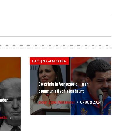
LATIJNS-AMERIKA
De crisis in Venezuela – een
communistisch standpunt
anden
door Zowi Milanovi
07 aug 2024
ists