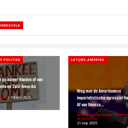
VENEZUELA
E POLITIEK
LATIJNS-AMERIKA
 go home! Handen af van
ela en Zuid-Amerika
Weg met de Amerikaanse
imperialistische agressie! H
RCO
04 dec 2025
Af van Venezu...
door Revolutionary Commun
of America
21 sep 2025