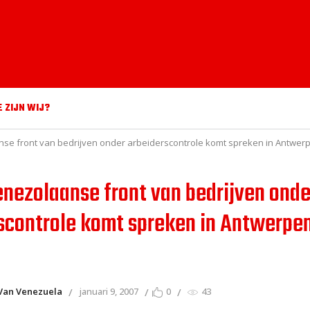
E ZIJN WIJ?
nse front van bedrijven onder arbeiderscontrole komt spreken in Antwer
enezolaanse front van bedrijven onde
scontrole komt spreken in Antwerpe
Van Venezuela
januari 9, 2007
0
43