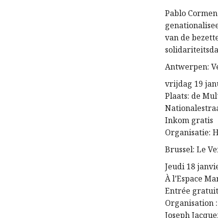
Pablo Cormenza
genationalisee
van de bezette
solidariteitsd
Antwerpen: V
vrijdag 19 ja
Plaats: de Mul
Nationalestra
Inkom gratis
Organisatie: 
Brussel: Le Ve
Jeudi 18 janvi
À l’Espace Ma
Entrée gratui
Organisation :
Joseph Jacque