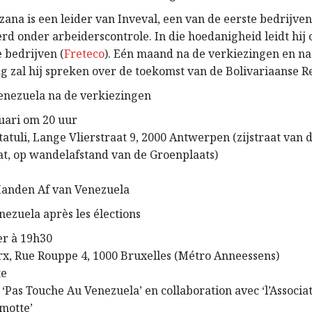
na is een leider van Inveval, een van de eerste bedrijven 
rd onder arbeiderscontrole. In die hoedanigheid leidt hij 
 bedrijven (
Freteco
). Eén maand na de verkiezingen en na
ag zal hij spreken over de toekomst van de Bolivariaanse R
enezuela na de verkiezingen
nuari om 20 uur
tatuli, Lange Vlierstraat 9, 2000 Antwerpen (zijstraat van 
at, op wandelafstand van de Groenplaats)
Handen Af van Venezuela
nezuela après les élections
er à 19h30
rx, Rue Rouppe 4, 1000 Bruxelles (Métro Anneessens)
te
 ‘Pas Touche Au Venezuela’ en collaboration avec ‘l’Associa
motte’