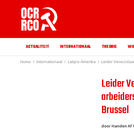
ACTUALITEIT
INTERNATIONAAL
THEORIE
WI
Home
Internationaal
Latijns-Amerika
Leider Venezolaa
Leider V
arbeider
Brussel
door Handen Af 