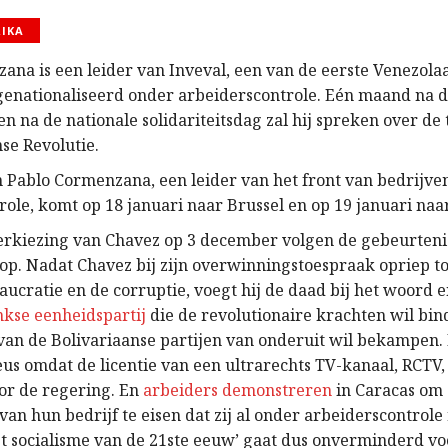
RIKA
ana is een leider van Inveval, een van de eerste Venezola
s genationaliseerd onder arbeiderscontrole. Eén maand na 
n na de nationale solidariteitsdag zal hij spreken over de
se Revolutie.
 Pablo Cormenzana, een leider van het front van bedrijve
role, komt op 18 januari naar Brussel en op 19 januari na
erkiezing van Chavez op 3 december volgen de gebeurtenis
 op. Nadat Chavez bij zijn overwinningstoespraak opriep to
aucratie en de corruptie, voegt hij de daad bij het woord 
nkse eenheidspartij
die de revolutionaire krachten wil bin
van de Bolivariaanse partijen van onderuit wil bekampen. 
eus omdat de licentie van een ultrarechts TV-kanaal, RCTV,
or de regering. En
arbeiders demonstreren
in Caracas om
 van hun bedrijf te eisen dat zij al onder arbeiderscontrol
et socialisme van de 21ste eeuw’ gaat dus onverminderd vo