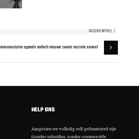
VOLGEND ARTIKEL
ommunautaire agenda verhult nieuwe zware sociale aanval
HELP ONS
Aangezien we volledig zelf gefinancierd zijn
(zonder subsidies, zonder commerciële