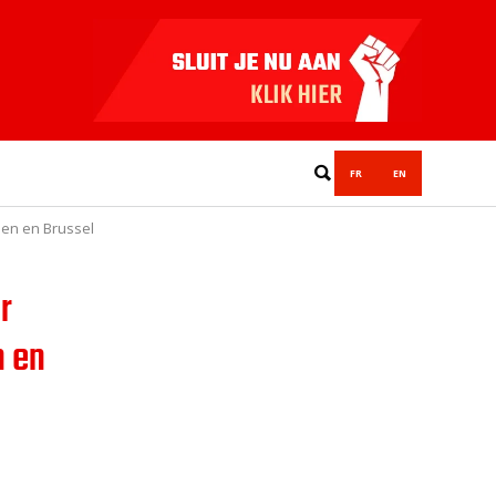
FR
EN
pen en Brussel
r
n en