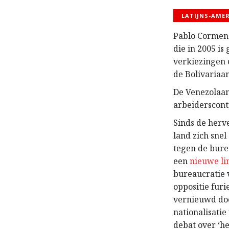
LATIJNS-AME
Pablo Cormenz
die in 2005 i
verkiezingen e
de Bolivariaan
De Venezolaan
arbeiderscont
Sinds de herv
land zich snel
tegen de bure
een
nieuwe li
bureaucratie 
oppositie furi
vernieuwd do
nationalisatie
debat over ‘h