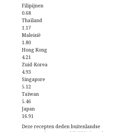
Filipijnen
0.68
Thaïland
1.17
Maleisië
1.80
Hong Kong
4.21
Zuid-Korea
4.93
Singapore
5.12
Taïwan
5.46
Japan
16.91
Deze recepten deden buitenlandse