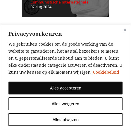
Communistische Internationale
07 aug 2024
AZIË
Privacyvoorkeuren
We gebruiken cookies om de goede werking van de
website te garanderen, het aantal bezoekers te meten
Weg met het moorddadige Hasina-
en u gepersonaliseerde inhoud aan te bieden. U kunt
regime! Overwinning aan de Bengaalse
elke onderstaande categorie activeren of deactiveren. U
st...
kunt uw keuzes op elk moment wijzigen.
Cookiebeleid
door Revolutionaire
Communistische Internationale
Alles accepteren
07 aug 2024
Alles weigeren
Alles afwijzen
VORIG ARTIKEL
VOLGEND ARTIKEL