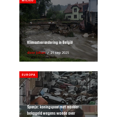
MILIEU
Klimaatverandering in België
door Johan
21 sep 2025
EUROPA
Spanje: koningspaar met modder
bekogeld wegens woede over