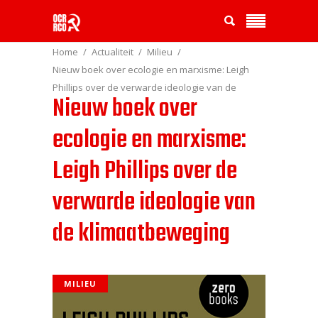
Home
Actualiteit
Milieu
Nieuw boek over ecologie en marxisme: Leigh
Phillips over de verwarde ideologie van de
Nieuw boek over
klimaatbeweging
ecologie en marxisme:
Leigh Phillips over de
verwarde ideologie van
de klimaatbeweging
MILIEU