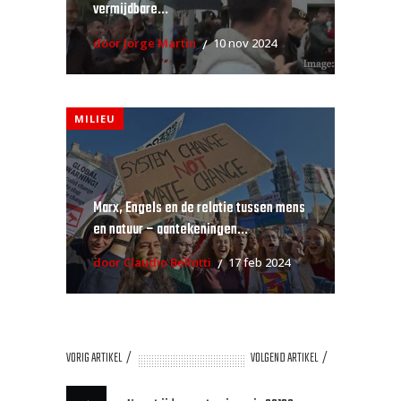
vermijdbare...
door Jorge Martin
10 nov 2024
MILIEU
Marx, Engels en de relatie tussen mens
en natuur – aantekeningen...
door Claudio Bellotti
17 feb 2024
VORIG ARTIKEL
VOLGEND ARTIKEL