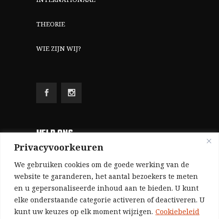
THEORIE
WIE ZIJN WIJ?
HELP ONS
Privacyvoorkeuren
Aangezien we volledig zelf gefinancierd zijn
We gebruiken cookies om de goede werking van de
(zonder subsidies, zonder commerciële
website te garanderen, het aantal bezoekers te meten
en u gepersonaliseerde inhoud aan te bieden. U kunt
advertenties en zonder rijke sponsors), zijn we
elke onderstaande categorie activeren of deactiveren. U
voor de publicatie van ons tijdschrift uitsluitend
kunt uw keuzes op elk moment wijzigen.
Cookiebeleid
afhankelijk van de financiële steun van onze