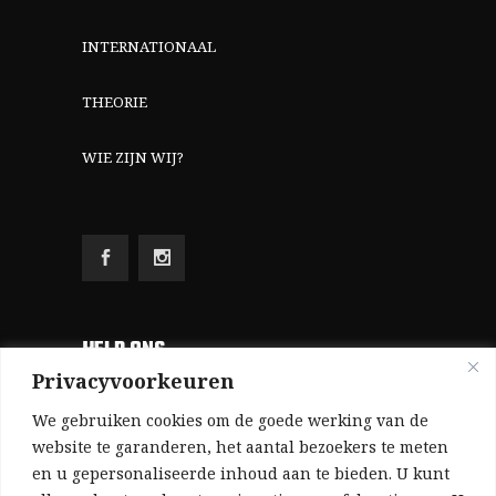
INTERNATIONAAL
THEORIE
WIE ZIJN WIJ?
HELP ONS
Privacyvoorkeuren
Aangezien we volledig zelf gefinancierd zijn
We gebruiken cookies om de goede werking van de
(zonder subsidies, zonder commerciële
website te garanderen, het aantal bezoekers te meten
en u gepersonaliseerde inhoud aan te bieden. U kunt
advertenties en zonder rijke sponsors), zijn we