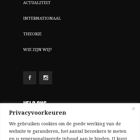
ACTUALITEIT
INTERNATIONAAL
THEORIE
WIE ZIJN WIJ?
HELP ONS
Privacyvoorkeuren
Aangezien we volledig zelf gefinancierd zijn
We gebruiken cookies om de goede werking van de
(zonder subsidies, zonder commerciële
website te garanderen, het aantal bezoekers te meten
en u gepersonaliseerde inhoud aan te bieden. U kunt
advertenties en zonder rijke sponsors), zijn we