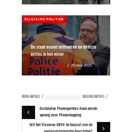
BELGISCHE POLITIEK
De staat neemt militanten en directe
acties in het vizier
door Kyle Michiels
25 nov 2025
VORIG ARTIKEL
VOLGEND ARTIKEL
Oostendse Planespotters doen eerste
sprong naar Planestopping
Wil het Vlaamse ABVV de boycot van de
oorlogstransporten boycotten?