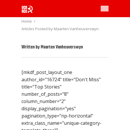
Home
Articles Posted by Maarten Vanheuverswyn
Written by
Maarten Vanheuverswyn
[mkdf_post_layout_one
author_id="16724" title="Don't Miss"
title="Top Stories"
number_of_posts="8"
column_number="2"
display_pagination="yes"
pagination_type="np-horizontal"
extra_class_name="unique-category-