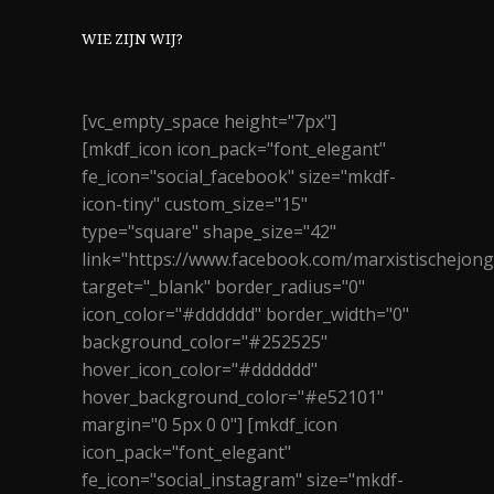
WIE ZIJN WIJ?
[vc_empty_space height="7px"]
[mkdf_icon icon_pack="font_elegant"
fe_icon="social_facebook" size="mkdf-
icon-tiny" custom_size="15"
type="square" shape_size="42"
link="https://www.facebook.com/marxistischejon
target="_blank" border_radius="0"
icon_color="#dddddd" border_width="0"
background_color="#252525"
hover_icon_color="#dddddd"
hover_background_color="#e52101"
margin="0 5px 0 0"] [mkdf_icon
icon_pack="font_elegant"
fe_icon="social_instagram" size="mkdf-