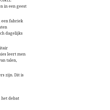
n ONZE
en in een geest
n een fabriek
nten
ch dagelijks
.
itair
sies leert men
an talen,
 zijn. Dit is
m het debat