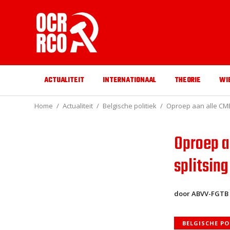
ACTUALITEIT
INTERNATIONAAL
THEORIE
WI
Home
Actualiteit
Belgische politiek
Oproep aan alle CMB
Oproep a
splitsin
door ABVV-FGTB 
BELGISCHE PO