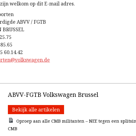
s zijn welkom op dit E-mail adres.
oorten
rdigde ABVV / FGTB
 BRUSSEL
.25.75
.85.65
5 60.14.42
orten@volkswagen.de
ABVV-FGTB Volkswagen Brussel
Bekijk alle artikelen
Oproep aan alle CMB militanten – NEE tegen een splitsi
CMB