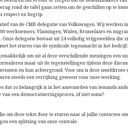
e besturen om ervoor te zorgen dat de beleidsmakers va
terug rond de tafel gaan zetten om de geschillen op te loss
s respect en begrip.
tiatief van de CMB delegatie van Volkswagen. Wij werken i
000 werknemers, Vlamingen, Walen, Brusselaars en migra
nze delegatie bestaat uit 24 volledig vrijgestelden die zi
met het sturen van de syndicale tegenmacht in het bedrijf
t gemakkelijk om uit al deze verschillende meningen een un
formuleren maar uit de tegenstellingen tijdens deze discus
personen en hun achtergrond. Voor ons is deze smeltkroes v
turen steeds een verrijking geweest voor onze werking.
ces dat zo belangrijk is in het aanvaarden van iemands anders
e van een democratiseringsproces, of niet soms?
ie om deze tekst door te sturen naar al jullie contacten o
gen een splitsing van onze centrale.