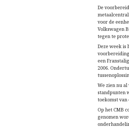
De voorbereid
metaalcentrale
voor de eenhe
Volkswagen Br
tegen te prote
Deze week is 
voorbereidinge
een Franstali
2006. Ondertu
tussenoplossi
We zien nu al
standpunten w
toekomst van 
Op het CMB con
genomen worde
onderhandelin