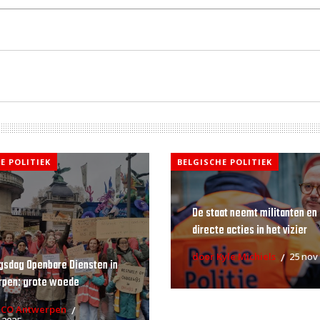
E POLITIEK
BELGISCHE POLITIEK
De staat neemt militanten en
directe acties in het vizier
door Kyle Michiels
25 nov
gsdag Openbare Diensten in
rpen: grote woede
RCO Antwerpen