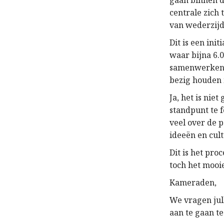
gaan binnen d
centrale zich 
van wederzijd
Dit is een ini
waar bijna 6.
samenwerken. O
bezig houden 
Ja, het is nie
standpunt te 
veel over de 
ideeën en cul
Dit is het pro
toch het mooi
Kameraden,
We vragen jull
aan te gaan te