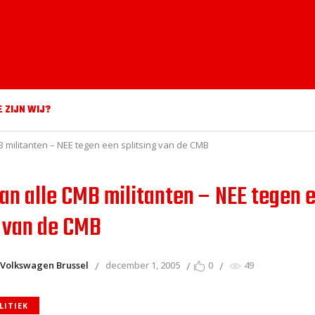
E ZIJN WIJ?
 militanten – NEE tegen een splitsing van de CMB
an alle CMB militanten – NEE tegen 
g van de CMB
Volkswagen Brussel
december 1, 2005
0
49
LITIEK