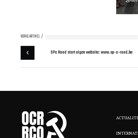
26 nov
VORIG ARTIKEL
SPa Rood start eigen website: www.sp-a-rood.be
ACTUALIT
INTERNAT