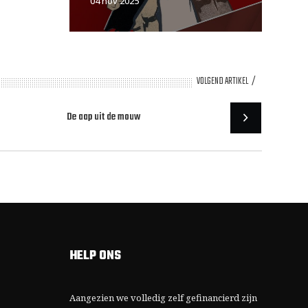
04 nov 2025
VOLGEND ARTIKEL
De aap uit de mouw
HELP ONS
Aangezien we volledig zelf gefinancierd zijn