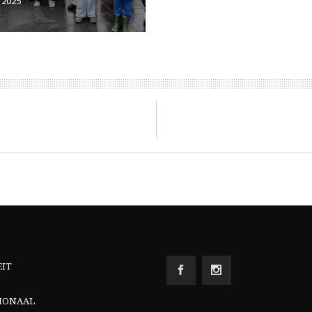
 2025
EIT
IONAAL