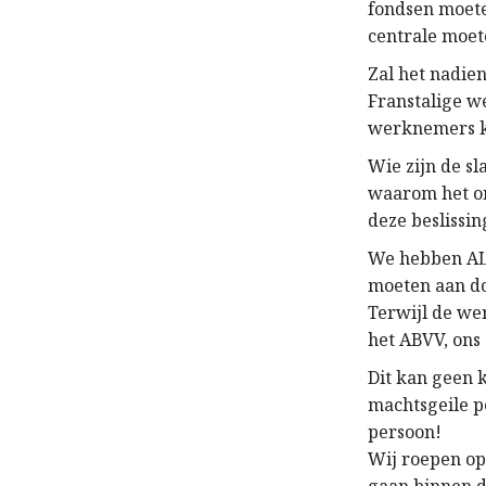
fondsen moete
centrale moet
Zal het nadien
Franstalige 
werknemers kan
Wie zijn de sl
waarom het on
deze beslissi
We hebben ALL
moeten aan do
Terwijl de wer
het ABVV, ons
Dit kan geen 
machtsgeile p
persoon!
Wij roepen op 