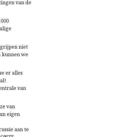
tingen van de
.000
alige
egrijpen niet
en kunnen we
e er alles
al!
centrale van
uze van
hun eigen
cussie aan te