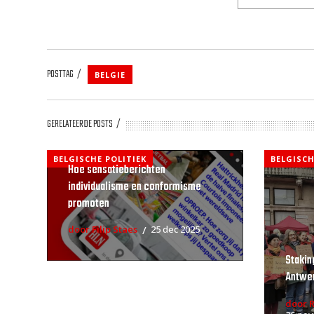
POSTTAG
BELGIE
GERELATEERDE POSTS
BELGISCHE POLITIEK
BELGISCH
Hoe sensatieberichten
individualisme en conformisme
promoten
door Filip Staes
25 dec 2025
Stakin
Antwe
door 