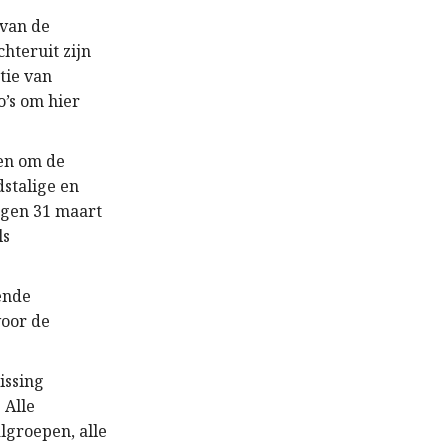
 van de
hteruit zijn
tie van
o’s om hier
len om de
dstalige en
egen 31 maart
ls
ende
voor de
issing
 Alle
lgroepen, alle