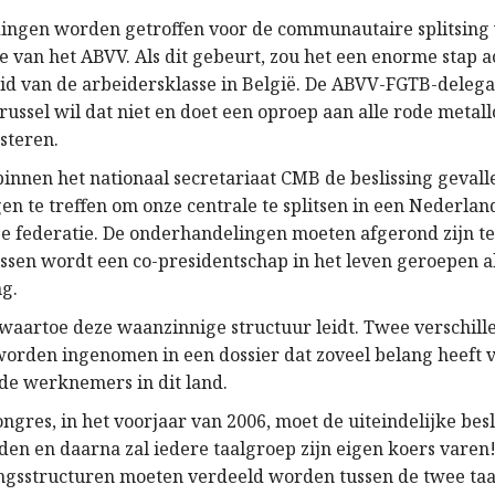
ingen worden getroffen voor de communautaire splitsing
 van het ABVV. Als dit gebeurt, zou het een enorme stap ac
id van de arbeidersklasse in België. De ABVV-FGTB-delega
ussel wil dat niet en doet een oproep aan alle rode metall
steren.
binnen het nationaal secretariaat CMB de beslissing geval
n te treffen om onze centrale te splitsen in een Nederlan
ge federatie. De onderhandelingen moeten afgerond zijn t
ssen wordt een co-presidentschap in het leven geroepen a
ng.
 waartoe deze waanzinnige structuur leidt. Twee verschill
orden ingenomen in een dossier dat zoveel belang heeft 
de werknemers in dit land.
gres, in het voorjaar van 2006, moet de uiteindelijke besl
n en daarna zal iedere taalgroep zijn eigen koers varen!
gsstructuren moeten verdeeld worden tussen de twee taa