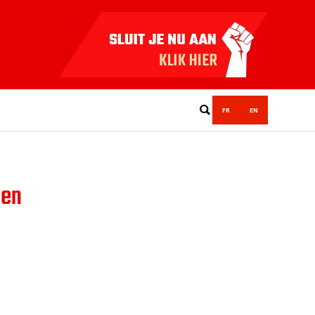
FR
EN
een