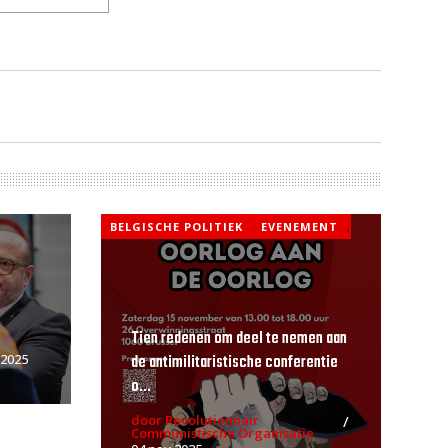
BELGISCHE POLITIEK
EVENEMENT
,
Tien redenen om deel te nemen aan
de antimilitaristische conferentie
 2025
o...
door Revolutionnair
Communistische Organisatie