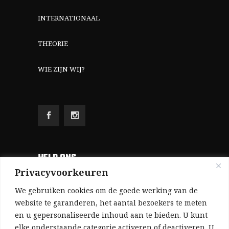
INTERNATIONAAL
THEORIE
WIE ZIJN WIJ?
HELP ONS
Privacyvoorkeuren
Aangezien we volledig zelf gefinancierd zijn
We gebruiken cookies om de goede werking van de
(zonder subsidies, zonder commerciële
website te garanderen, het aantal bezoekers te meten
en u gepersonaliseerde inhoud aan te bieden. U kunt
advertenties en zonder rijke sponsors), zijn we
elke onderstaande categorie activeren of deactiveren. U
voor de publicatie van ons tijdschrift uitsluitend