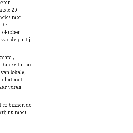
oeten
atste 20
incies met
r de
1 oktober
 van de partij
 mate’,
dan ze tot nu
 van lokale,
 debat met
naar voren
t er binnen de
rtij nu moet