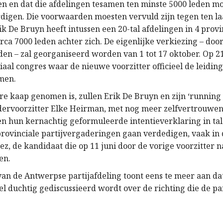
n en dat die afdelingen tesamen ten minste 5000 leden m
igen. Die voorwaarden moesten vervuld zijn tegen ten la
k De Bruyn heeft intussen een 20-tal afdelingen in 4 prov
rca 7000 leden achter zich. De eigenlijke verkiezing – doo
eden – zal georganiseerd worden van 1 tot 17 oktober. Op 2
iaal congres waar de nieuwe voorzitter officieel de leiding
emen.
re kaap genomen is, zullen Erik De Bruyn en zijn ‘running
ervoorzitter Elke Heirman, met nog meer zelfvertrouwen 
en hun kernachtig geformuleerde intentieverklaring in tal
provinciale partijvergaderingen gaan verdedigen, vaak in
ez, de kandidaat die op 11 juni door de vorige voorzitter 
en.
 van de Antwerpse partijafdeling toont eens te meer aan da
l duchtig gediscussieerd wordt over de richting die de pa