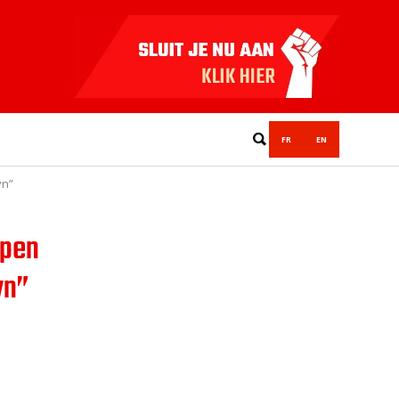
FR
EN
yn”
rpen
yn”