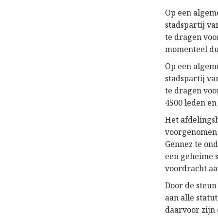
Op een algem
stadspartij v
te dragen voor
momenteel duc
Op een algem
stadspartij v
te dragen voor
4500 leden en
Het afdelings
voorgenomen h
Gennez te ond
een geheime s
voordracht aa
Door de steun
aan alle stat
daarvoor zijn 