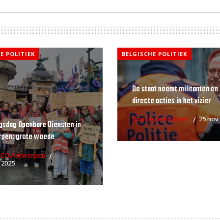
E POLITIEK
BELGISCHE POLITIEK
De staat neemt militanten en
directe acties in het vizier
door Kyle Michiels
25 nov
gsdag Openbare Diensten in
rpen: grote woede
RCO Antwerpen
 2025