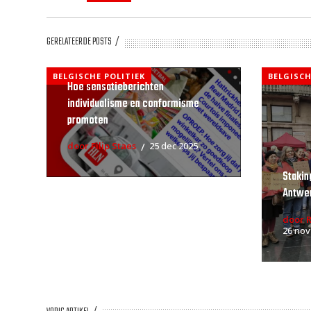
GERELATEERDE POSTS
BELGISCHE POLITIEK
BELGISCH
Hoe sensatieberichten
individualisme en conformisme
promoten
door Filip Staes
25 dec 2025
Stakin
Antwe
door 
26 nov