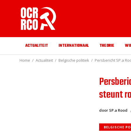
ACTUALITEIT
INTERNATIONAAL
THEORIE
WI
Home
Actualiteit
Belgische politiek
Persbericht SP.a Roo
Persberi
steunt r
door SP.a Rood
BELGISCHE PO