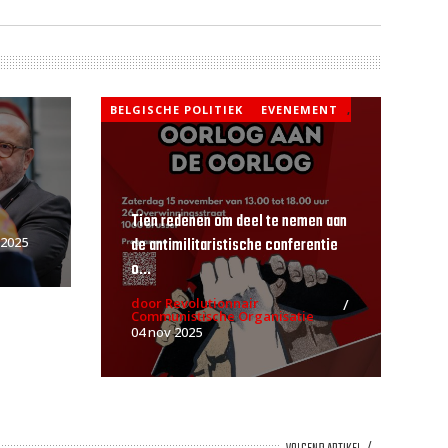
BELGISCHE POLITIEK
EVENEMENT
,
Tien redenen om deel te nemen aan
de antimilitaristische conferentie
 2025
o...
door Revolutionnair
Communistische Organisatie
04 nov 2025