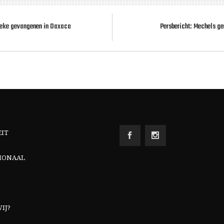
itieke gevangenen in Oaxaca
Persbericht: Mechels ge
EIT
IONAAL
IJ?