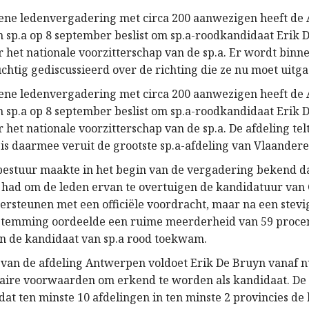
ene ledenvergadering met circa 200 aanwezigen heeft de
an sp.a op 8 september beslist om sp.a-roodkandidaat Erik 
 het nationale voorzitterschap van de sp.a. Er wordt binne
htig gediscussieerd over de richting die ze nu moet uitga
ene ledenvergadering met circa 200 aanwezigen heeft de
an sp.a op 8 september beslist om sp.a-roodkandidaat Erik 
 het nationale voorzitterschap van de sp.a. De afdeling te
 is daarmee veruit de grootste sp.a-afdeling van Vlaandere
bestuur maakte in het begin van de vergadering bekend da
ad om de leden ervan te overtuigen de kandidatuur van 
ersteunen met een officiële voordracht, maar na een stevi
temming oordeelde een ruime meerderheid van 59 procen
n de kandidaat van sp.a rood toekwam.
 van de afdeling Antwerpen voldoet Erik De Bruyn vanaf 
utaire voorwaarden om erkend te worden als kandidaat. D
dat ten minste 10 afdelingen in ten minste 2 provincies d