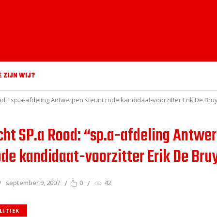
E ZIJN WIJ?
d: “sp.a-afdeling Antwerpen steunt rode kandidaat-voorzitter Erik De Bru
cht SP.a Rood: “sp.a-afdeling Antwe
ode kandidaat-voorzitter Erik De Bru
september 9, 2007
0
42
LITIEK