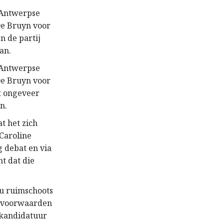
 Antwerpse
De Bruyn voor
n de partij
an.
 Antwerpse
De Bruyn voor
lt ongeveer
n.
t het zich
Caroline
g debat en via
t dat die
nu ruimschoots
e voorwaarden
e kandidatuur