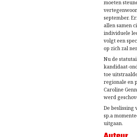
moeten steune
vertegenwoord
september. Eri
allen samen ci
individuele l
volgt een spec
op zich zal n
Nu de statutai
kandidaat-ond
toe uitstraald
regionale en 
Caroline Genn
werd geschov
De beslissing
sp.a momentee
uitgaan.
Auteur