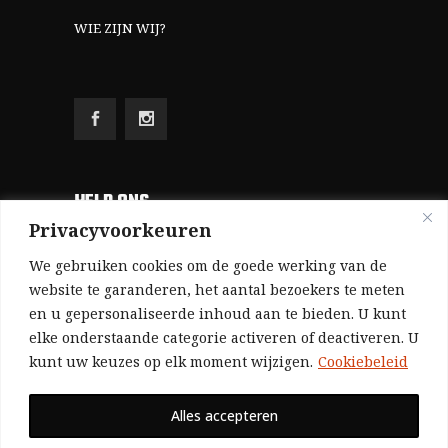
WIE ZIJN WIJ?
HELP ONS
Privacyvoorkeuren
Aangezien we volledig zelf gefinancierd zijn
We gebruiken cookies om de goede werking van de
(zonder subsidies, zonder commerciële
website te garanderen, het aantal bezoekers te meten
en u gepersonaliseerde inhoud aan te bieden. U kunt
advertenties en zonder rijke sponsors), zijn we
elke onderstaande categorie activeren of deactiveren. U
voor de publicatie van ons tijdschrift uitsluitend
kunt uw keuzes op elk moment wijzigen.
Cookiebeleid
afhankelijk van de financiële steun van onze
sympathisanten.
Alles accepteren