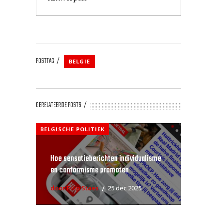
POSTTAG
BELGIE
GERELATEERDE POSTS
BELGISCHE POLITIEK
Hoe sensatieberichten individualisme
en conformisme promoten
door Filip Staes
25 dec 2025