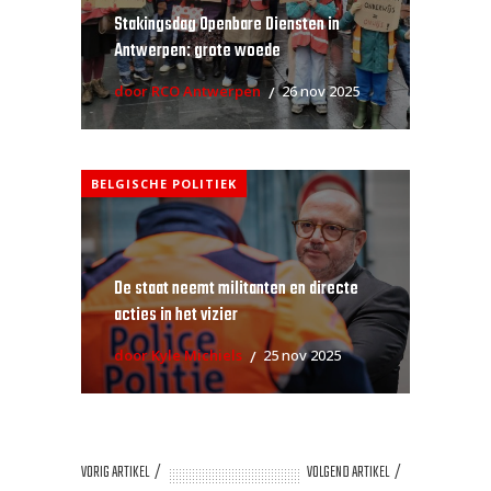
Stakingsdag Openbare Diensten in
Antwerpen: grote woede
door RCO Antwerpen
26 nov 2025
BELGISCHE POLITIEK
De staat neemt militanten en directe
acties in het vizier
door Kyle Michiels
25 nov 2025
VORIG ARTIKEL
VOLGEND ARTIKEL