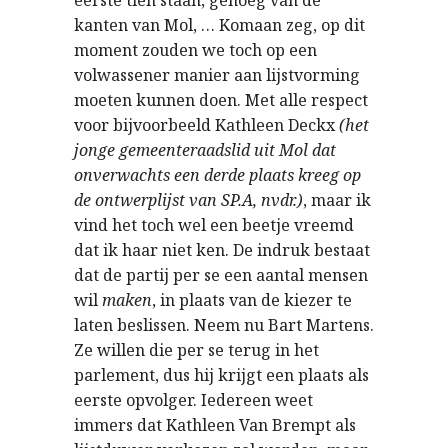
eerste tien staan, genoeg van de
kanten van Mol, … Komaan zeg, op dit
moment zouden we toch op een
volwassener manier aan lijstvorming
moeten kunnen doen. Met alle respect
voor bijvoorbeeld Kathleen Deckx
(het
jonge gemeenteraadslid uit Mol dat
onverwachts een derde plaats kreeg op
de ontwerplijst van SP.A, nvdr.)
, maar ik
vind het toch wel een beetje vreemd
dat ik haar niet ken. De indruk bestaat
dat de partij per se een aantal mensen
wil
maken
, in plaats van de kiezer te
laten beslissen. Neem nu Bart Martens.
Ze willen die per se terug in het
parlement, dus hij krijgt een plaats als
eerste opvolger. Iedereen weet
immers dat Kathleen Van Brempt als