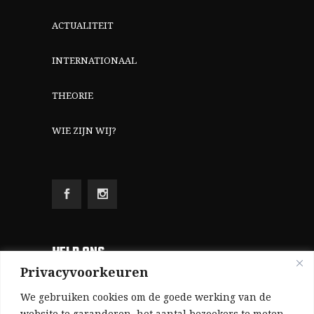
ACTUALITEIT
INTERNATIONAAL
THEORIE
WIE ZIJN WIJ?
HELP ONS
Privacyvoorkeuren
Aangezien we volledig zelf gefinancierd zijn
We gebruiken cookies om de goede werking van de
(zonder subsidies, zonder commerciële
website te garanderen, het aantal bezoekers te meten