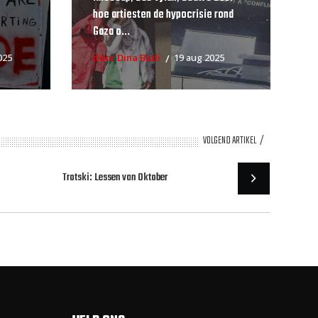
hoe artiesten de hypocrisie rond
Gaza o...
025
door Dina Badi
19 aug 2025
VOLGEND ARTIKEL
Trotski: Lessen van Oktober