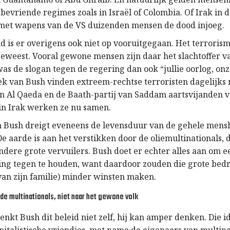
evriende regimes zoals in Israël of Colombia. Of Irak in de
met wapens van de VS duizenden mensen de dood injoeg.
d is er overigens ook niet op vooruitgegaan. Het terrorism
eweest. Vooral gewone mensen zijn daar het slachtoffer va
as de slogan tegen de regering dan ook “jullie oorlog, on
iek van Bush vinden extreem-rechtse terroristen dagelijks
 Al Qaeda en de Baath-partij van Saddam aartsvijanden v
 in Irak werken ze nu samen.
n Bush dreigt eveneens de levensduur van de gehele mensh
e aarde is aan het verstikken door de oliemultinationals, 
ndere grote vervuilers. Bush doet er echter alles aan om e
ng tegen te houden, want daardoor zouden die grote bedr
 van zijn familie) minder winsten maken.
 de multinationals, niet naar het gewone volk
nkt Bush dit beleid niet zelf, hij kan amper denken. Die i