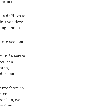
ar in ons
van de Navo te
iets van deze
ring hem in
er te veel om
. In de eerste
cet
, een
nten,
nder dan
enrechten’ in
aten
oor hen, wat
nrechten