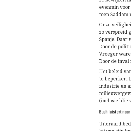
evenmin voor b
toen Saddam 
Onze veilighei
zo verspreid g
Spanje. Daar w
Door de polit
Vroeger waren
Door de inval
Het beleid va
te beperken. D
industrie en a
milieuwetgevi
(inclusief die
Bush luistert naar
Uiteraard bede