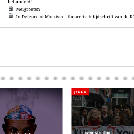
behandeld”
Meigroeten
In Defence of Marxism – theoretisch tijdschrift van de R
JEUGD
Leuven: strijdbare