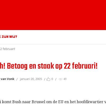
E ZIJN WIJ?
2 februari!
h! Betoog en staak op 22 februari!
 van Vonk
januari 20, 2005
0
41
i komt Bush naar Brussel om de EU en het hoofdkwartier 