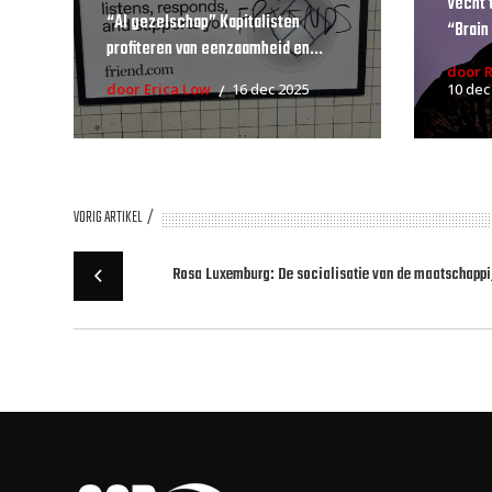
Vecht 
“AI gezelschap” Kapitalisten
“Brain
profiteren van eenzaamheid en...
door 
door Erica Low
16 dec 2025
10 dec
VORIG ARTIKEL
Rosa Luxemburg: De socialisatie van de maatschappi