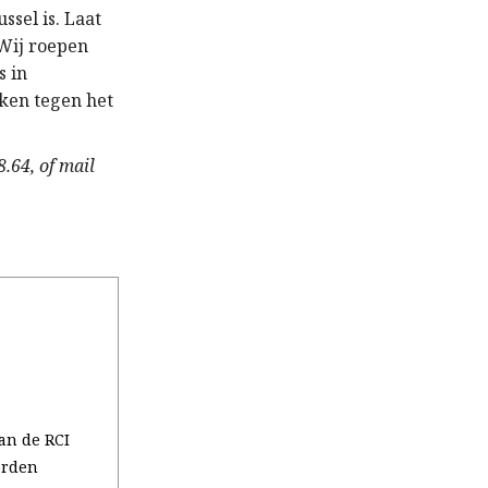
ssel is. Laat
 Wij roepen
s in
aken tegen het
.64, of mail
an de RCI
orden