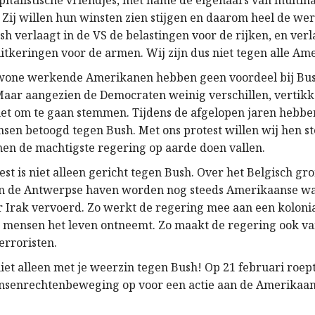
apitalistische vriendjes, met name de eigenaars van multin
 Zij willen hun winsten zien stijgen en daarom heel de we
h verlaagt in de VS de belastingen voor de rijken, en verl
uitkeringen voor de armen. Wij zijn dus niet tegen alle Am
wone werkende Amerikanen hebben geen voordeel bij Bus
Maar aangezien de Democraten weinig verschillen, vertik
t om te gaan stemmen. Tijdens de afgelopen jaren hebben
sen betoogd tegen Bush. Met ons protest willen wij hen s
nnen de machtigste regering op aarde doen vallen.
st is niet alleen gericht tegen Bush. Over het Belgisch gr
en de Antwerpse haven worden nog steeds Amerikaanse wa
r Irak vervoerd. Zo werkt de regering mee aan een kolonia
 mensen het leven ontneemt. Zo maakt de regering ook va
erroristen.
iet alleen met je weerzin tegen Bush! Op 21 februari roept
ensenrechtenbeweging op voor een actie aan de Amerikaa