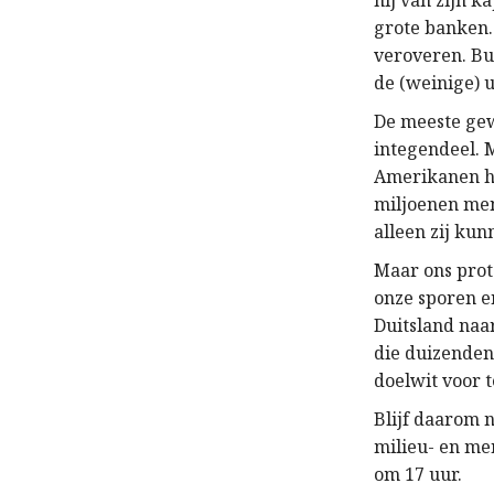
hij van zijn k
grote banken.
veroveren. Bus
de (weinige) 
De meeste ge
integendeel. 
Amerikanen he
miljoenen men
alleen zij ku
Maar ons prote
onze sporen 
Duitsland naa
die duizenden
doelwit voor t
Blijf daarom n
milieu- en m
om 17 uur.