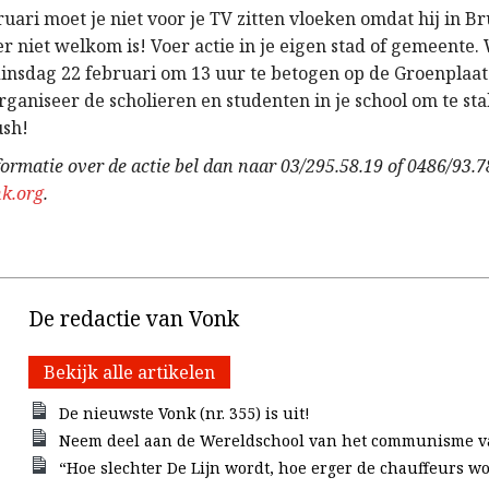
uari moet je niet voor je TV zitten vloeken omdat hij in Bru
ier niet welkom is! Voer actie in je eigen stad of gemeente.
dinsdag 22 februari om 13 uur te betogen op de Groenplaat
ganiseer de scholieren en studenten in je school om te st
ush!
formatie over de actie bel dan naar 03/295.58.19 of 0486/93.78
k.org
.
De redactie van Vonk
Bekijk alle artikelen
De nieuwste Vonk (nr. 355) is uit!
Neem deel aan de Wereldschool van het communisme v
“Hoe slechter De Lijn wordt, hoe erger de chauffeurs w