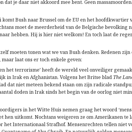
n dat je daar niet akkoord mee bent. Geen massamoordena
i komt Bush naar Brussel om de EU en het hoofdkwartier 
htans moet de meerderheid van de Belgische bevolking n
ar hebben. Hij is hier niet welkom! En toch laat de rege
 zelf moeten tonen wat we van Bush denken. Redenen zijn 
 maar laat ons er toch enkele geven:
en het terrorisme’ heeft de wereld veel onveiliger gemaakt
ijk in Irak en Afghanistan. Volgens het Britse blad
The Lan
ad dat niet meteen bekend staan om zijn radicale standpu
aantal doden in Irak sinds het begin van de oorlog niet mi
ordigers in het Witte Huis nemen graag het woord ‘mens
et hen uitkomt. Nochtans weigeren ze om Amerikanen te l
r het Internationaal Strafhof. Mensenrechten tellen niet v
n Guantanamo of Abu Ghraib. En natuurlijk gelden mense