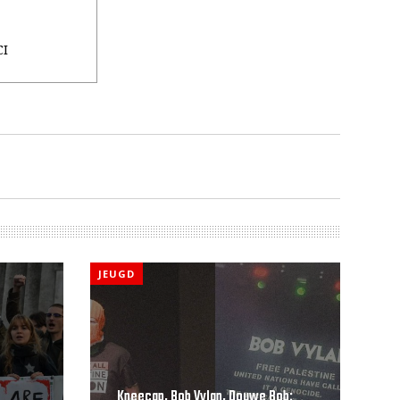
CI
JEUGD
Kneecap, Bob Vylan, Douwe Bob: