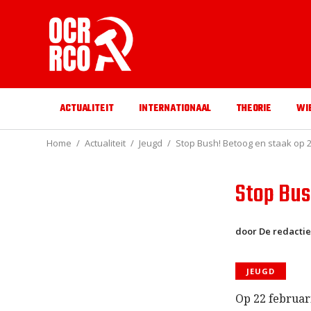
ACTUALITEIT
INTERNATIONAAL
THEORIE
WI
Home
Actualiteit
Jeugd
Stop Bush! Betoog en staak op 2
Stop Bus
door De redactie
JEUGD
Op 22 februar