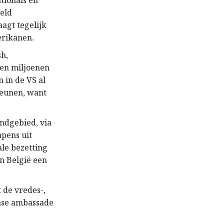
ationals en
reld
aagt tegelijk
erikanen.
h,
ken miljoenen
 in de VS al
teunen, want
ondgebied, via
pens uit
le bezetting
n België een
 de vredes-,
nse ambassade