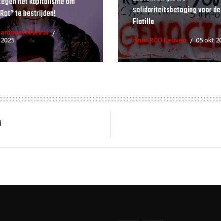
tegen het kapitalisme om
solidariteitsbetoging voor de
 Rot” te bestrijden!
Flotilla
Ramneet Manrai
 2025
door RCO Leuven
05 okt 2
j