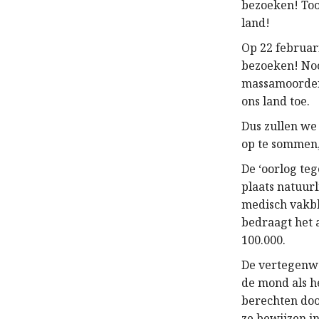
bezoeken! Too
land!
Op 22 februar
bezoeken! Noc
massamoordena
ons land toe.
Dus zullen we
op te sommen,
De ‘oorlog teg
plaats natuurl
medisch vakbl
bedraagt het 
100.000.
De vertegenwo
de mond als h
berechten doo
ze bewijzen i