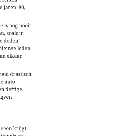
 jaren ’80,
e is nog nooit
n, zoals in
ze doden”.
 nieuwe leden.
an elkaar.
eid drastisch
de auto-
en deftige
ijven
deeën krijgt