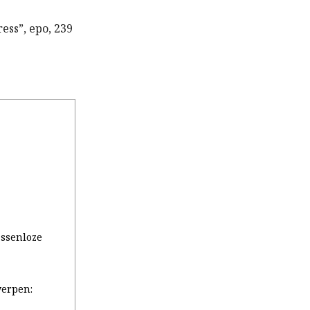
ess”, epo, 239
assenloze
erpen: