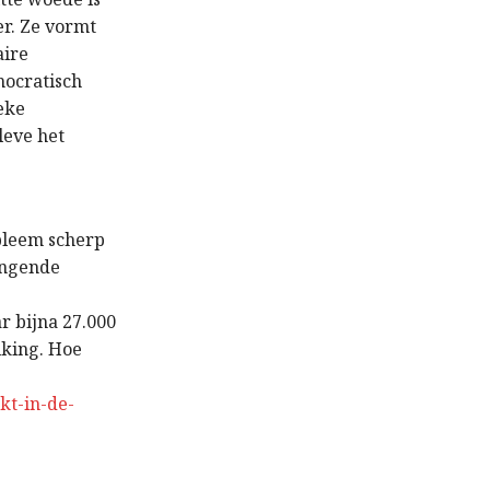
r. Ze vormt
aire
mocratisch
ieke
leve het
bleem scherp
ringende
r bijna 27.000
olking. Hoe
kt-in-de-