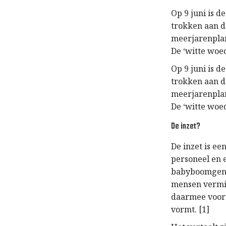
Op 9 juni is d
trokken aan d
meerjarenplan
De ‘witte woed
Op 9 juni is d
trokken aan d
meerjarenplan
De ‘witte woed
De inzet?
De inzet is e
personeel en 
babyboomgener
mensen vermin
daarmee voor 
vormt. [1]