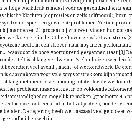
zich in een nijpend tekort aan verzorgend personeel en ee
 te hoge werkdruk is nefast voor de gezondheid en is een
sychische klachten (depressies en zelfs zelfmoord), burn-o
syndroom, spier- en gewrichtsproblemen. Zestien procent
n bij mannen en 21 procent bij vrouwen vinden hun oorzaak
ier werknemers in de EU heeft overigens last van stress.[2
yotisme heeft, in een streven naar nog meer performantie
en… waardoor de boog voortdurend gespannen staat.[3] De 
ronderstelt is al lang verdwenen. Ziekenhuizen werden fa
nt bovendien veel avond-, nacht- of weekendwerk. De com
en is daarenboven voor vele zorgverstrekkers bijna ‘moord
at al lang niet meer in verhouding tot de slechte werkoms
ent het probleem maar zet niet in op voldoende bijkomen
eidsomstandigheden mogelijk te maken (groeinorm 4,5 pr
de sector moet ook een duit in het zakje doen, om de reken
te betalen. De regering heeft wel massaal veel geld over v
r gezondheid en welzijn.