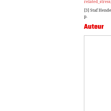
related_stres
[3] Staf Hend
p.
Auteur