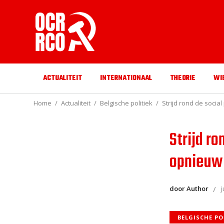
ACTUALITEIT
INTERNATIONAAL
THEORIE
WI
Home
Actualiteit
Belgische politiek
Strijd rond de socia
Strijd ro
opnieuw 
door Author
j
BELGISCHE PO