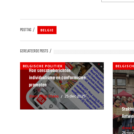
POSTTAG
BELGIE
GERELATEERDE POSTS
BELGISCHE POLITIEK
BELGISCH
Hoe sensatieberichten
individualisme en conformisme
promoten
door Filip Staes
25 dec 2025
Stakin
Antwe
door 
26 nov