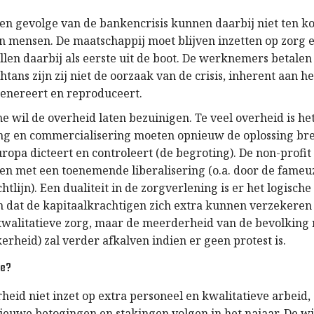
en gevolge van de bankencrisis kunnen daarbij niet ten k
an mensen. De maatschappij moet blijven inzetten op zorg e
len daarbij als eerste uit de boot. De werknemers betale
tans zijn zij niet de oorzaak van de crisis, inherent aan h
 genereert en reproduceert.
me wil de overheid laten bezuinigen. Te veel overheid is 
ing en commercialisering moeten opnieuw de oplossing br
ropa dicteert en controleert (de begroting). De non-profit 
en met een toenemende liberalisering (o.a. door de fameu
htlijn). Een dualiteit in de zorgverlening is er het logische
n dat de kapitaalkrachtigen zich extra kunnen verzekere
walitatieve zorg, maar de meerderheid van de bevolking n
kerheid) zal verder afkalven indien er geen protest is.
me?
heid niet inzet op extra personeel en kwalitatieve arbeid, 
nieuwe betogingen en stakingen volgen in het najaar. De wi