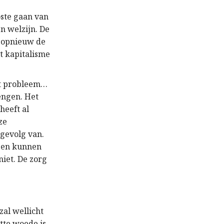
oste gaan van
n welzijn. De
n opnieuw de
et kapitalisme
het probleem…
engen. Het
heeft al
ze
 gevolg van.
n en kunnen
iet. De zorg
zal wellicht
tte woede is