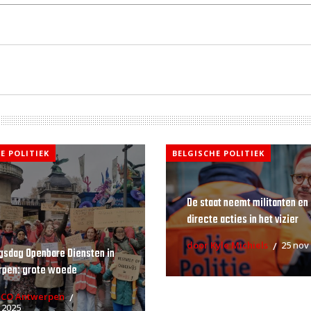
E POLITIEK
BELGISCHE POLITIEK
De staat neemt militanten en
directe acties in het vizier
door Kyle Michiels
25 nov
gsdag Openbare Diensten in
rpen: grote woede
RCO Antwerpen
 2025