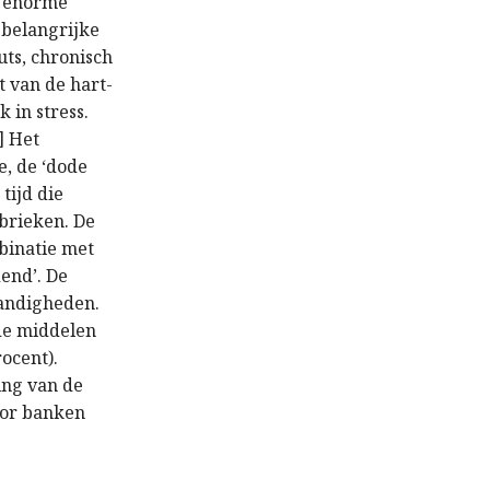
n enorme
 belangrijke
uts, chronisch
 van de hart-
 in stress.
] Het
, de ‘dode
tijd die
brieken. De
binatie met
end’. De
tandigheden.
de middelen
ocent).
ing van de
oor banken