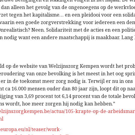
 dan alleen het gevolg van de ongenoegens op de werkvloe
rzet tegen het kapitalisme… en een pleidooi voor een solid
aarin een goede zorgverstrekking voor iedereen een de
nrealistisch? Neen. Solidariteit met de acties en een polit
ijn nodig want een andere maatschappij is maakbaar. Lang 
eld op de website van Welzijnszorg Kempen wordt het pro
veroudering van onze bevolking is het meest in het oog sp
er in de toekomst meer zorg nodig is. Terwijl er nu in ons
 ca 16.000 mensen ouder dan 80 jaar zijn, loopt dit op naa
tijging van 3,69 procent tot 6,14 procent van de totale bev
s wordt, hoe meer zorgen hij nodig kan hebben.”
lzijnszorgkempen.be/actua/105-krapte-op-de-arbeidsmar
ml
a.europa.eu/nl/teaser/work-