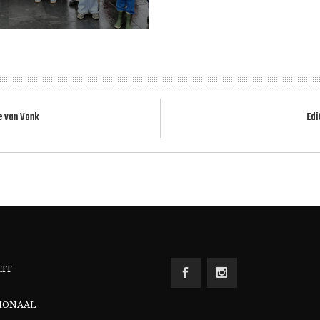
ie van Vonk
Edi
EIT
IONAAL