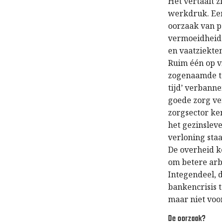
Het vertaalt 
werkdruk. Een
oorzaak van p
vermoeidheids
en vaatziekte
Ruim één op v
zogenaamde to
tijd’ verbann
goede zorg ve
zorgsector ke
het gezinslev
verloning sta
De overheid k
om betere arb
Integendeel, 
bankencrisis 
maar niet voo
De oorzaak?