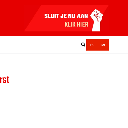
FR
EN
rst