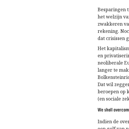
Besparingen t
het welzijn v
zwakkeren val
rekening. Noch
dat crisissen
Het kapitalis
en privatiser
neoliberale Eu
langer te mak
Bolkensteinric
Dat wil zegge
beroepen op k
(en sociale ze
We shall overco
Indien de over
een golf van 