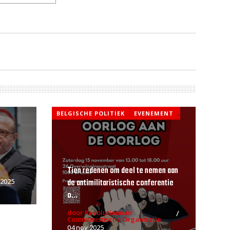
BELGISCHE POLITIEK
EVENEMENT
,
Tien redenen om deel te nemen aan
de antimilitaristische conferentie
 2025
o...
door Revolutionnair
Communistische Organisatie
04 nov 2025