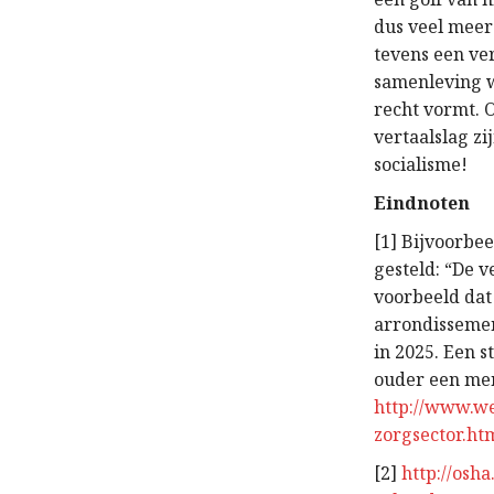
dus veel meer
tevens een ve
samenleving w
recht vormt. O
vertaalslag z
socialisme!
Eindnoten
[1] Bijvoorbe
gesteld: “De 
voorbeeld dat 
arrondissement
in 2025. Een s
ouder een men
http://www.we
zorgsector.ht
[2]
http://osh