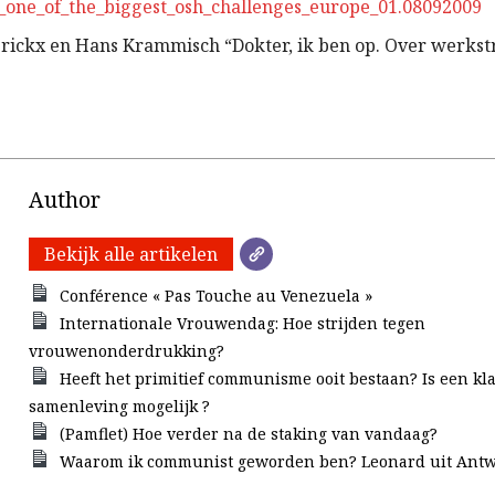
s_one_of_the_biggest_osh_challenges_europe_01.08092009
erickx en Hans Krammisch “Dokter, ik ben op. Over werkstr
Author
Bekijk alle artikelen
Conférence « Pas Touche au Venezuela »
Internationale Vrouwendag: Hoe strijden tegen
vrouwenonderdrukking?
Heeft het primitief communisme ooit bestaan? Is een kl
samenleving mogelijk ?
(Pamflet) Hoe verder na de staking van vandaag?
Waarom ik communist geworden ben? Leonard uit Antw