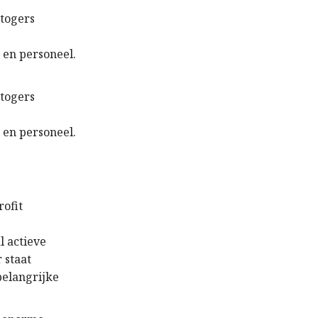
etogers
 en personeel.
etogers
 en personeel.
 actieve
 staat
belangrijke