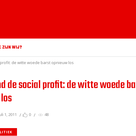
E ZIJN WIJ?
l profit: de witte woede barst opnieuw los
nd de social profit: de witte woede ba
los
uli 1, 2011
0
48
LITIEK