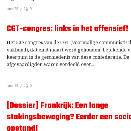
mei 25
0
CGT-congres: links in het offensief!
Het 53e congres van de CGT (voormalige communistisc
vakbond), dat eind maart werd gehouden, betekende 
keerpunt in de geschiedenis van deze confederatie. De
afgevaardigden waren verdeeld over
mei 13
0
[Dossier] Frankrijk: Een lange
stakingsbeweging? Eerder een soci
opstand!