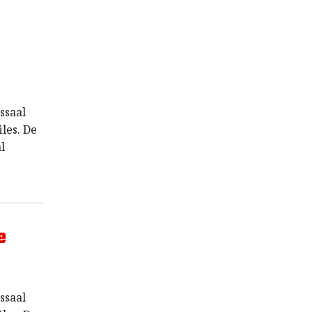
ssaal
les. De
l
e
ssaal