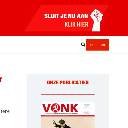
FR
EN
r
ONZE PUBLICATIES
stere