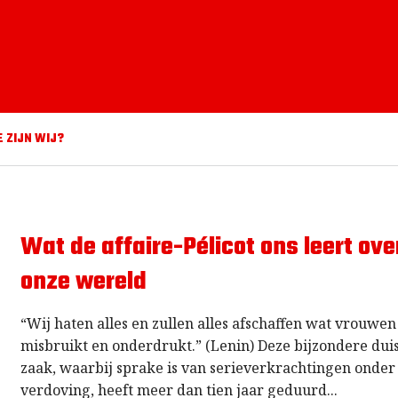
E ZIJN WIJ?
Wat de affaire-Pélicot ons leert ove
onze wereld
“Wij haten alles en zullen alles afschaffen wat vrouwen
misbruikt en onderdrukt.” (Lenin) Deze bijzondere dui
zaak, waarbij sprake is van serieverkrachtingen onder
verdoving, heeft meer dan tien jaar geduurd