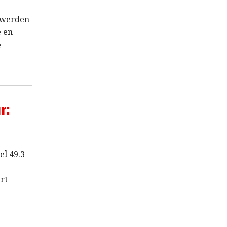
 werden
e en
e
r:
el 49.3
rt