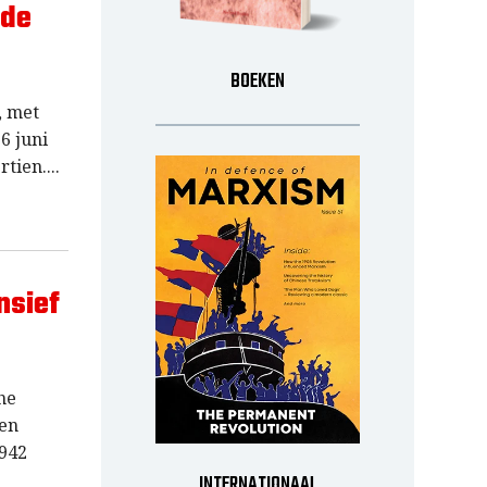
 de
BOEKEN
, met
6 juni
rtien.
nsief
he
een
 942
INTERNATIONAAL