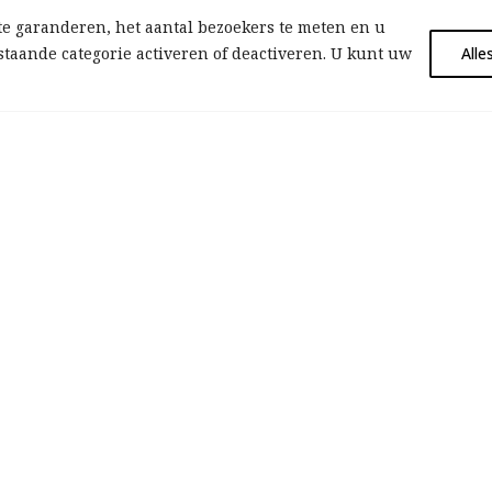
noch de andere!
e garanderen, het aantal bezoekers te meten en u
taande categorie activeren of deactiveren. U kunt uw
Alle
De eerste ronde van de presidentsverkiezingen is net v
Macron, de zittende president haalt als eerste 27,6% v
stemmen, gevolgd door de extreem rechtse Le Pen met
23,41%
april 12
0
De gewelddadige politie hervormen
In Frankrijk hebben de TV-beelden van het politiegew
tegen Michel Zecler op 21 november en het enorme su
de marches des libertés de zaterdag erna, de regerings
verdiept.
december 06
0