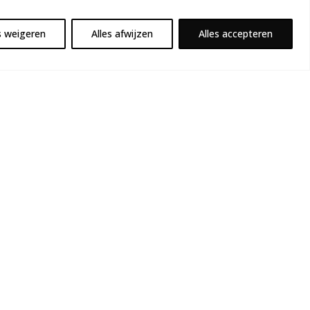
s weigeren
Alles afwijzen
Alles accepteren
oorbij.
an de
?
eld
cces van
crisis