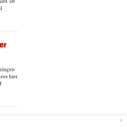
les. De
l
er
ezingen
ees hier
f
e één