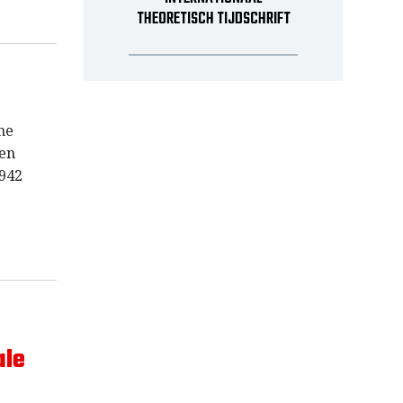
THEORETISCH TIJDSCHRIFT
he
een
 942
ale