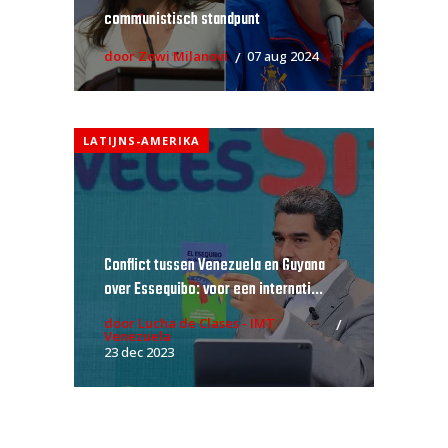
communistisch standpunt
door Zowi Milanovi
07 aug 2024
LATIJNS-AMERIKA
Conflict tussen Venezuela en Guyana
over Essequibo: voor een internati...
door Lucha de Clases - IMT
Venezuela
23 dec 2023