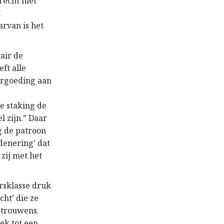
recht niet
t
arvan is het
air de
ft alle
ergoeding aan
e staking de
 zijn.” Daar
g de patroon
denering’ dat
 zij met het
rsklasse druk
cht’ die ze
e trouwens.
iek tot een