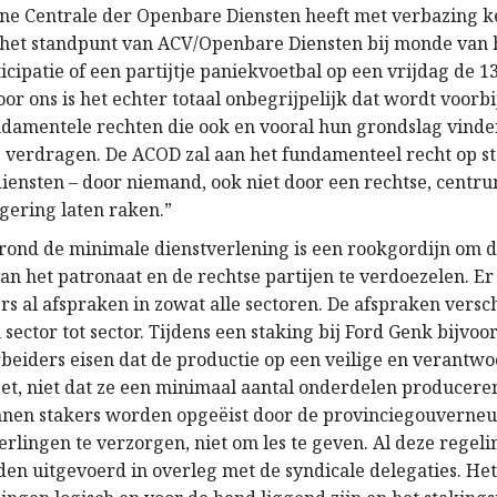
e Centrale der Openbare Diensten heeft met verbazing k
het standpunt van ACV/Openbare Diensten bij monde van
ticipatie of een partijtje paniekvoetbal op een vrijdag de 
or ons is het echter totaal onbegrijpelijk dat wordt voor
ndamentele rechten die ook en vooral hun grondslag vinde
e verdragen. De ACOD zal aan het fundamenteel recht op st
iensten – door niemand, ook niet door een rechtse, centru
gering laten raken.”
 rond de minimale dienstverlening is een rookgordijn om d
an het patronaat en de rechtse partijen te verdoezelen. Er
s al afspraken in zowat alle sectoren. De afspraken versch
 sector tot sector. Tijdens een staking bij Ford Genk bijvoo
beiders eisen dat de productie op een veilige en verantw
et, niet dat ze een minimaal aantal onderdelen produceren
nen stakers worden opgeëist door de provinciegouverne
erlingen te verzorgen, niet om les te geven. Al deze rege
en uitgevoerd in overleg met de syndicale delegaties. Het 