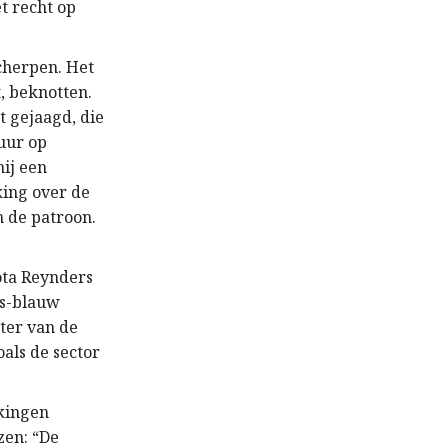
t recht op
scherpen. Het
, beknotten.
t gejaagd, die
 uur op
ij een
king over de
n de patroon.
ota Reynders
ms-blauw
ter van de
als de sector
akingen
zen: “De