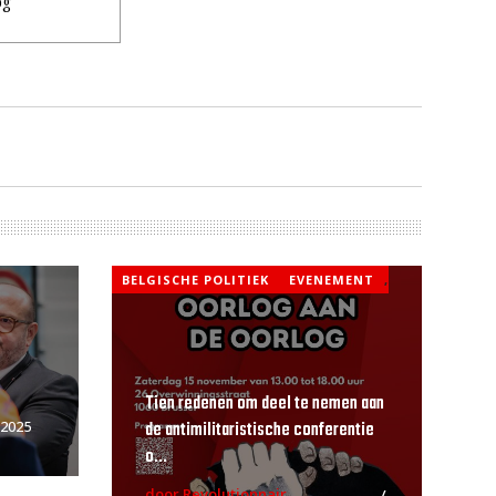
og
BELGISCHE POLITIEK
EVENEMENT
,
Tien redenen om deel te nemen aan
de antimilitaristische conferentie
 2025
o...
door Revolutionnair