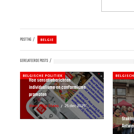
POSTTAG
BELGIE
GERELATEERDE POSTS
BELGISCHE POLITIEK
BELGISCH
Hoe sensatieberichten
individualisme en conformisme
promoten
door Filip Staes
25 dec 2025
Stakin
Antwe