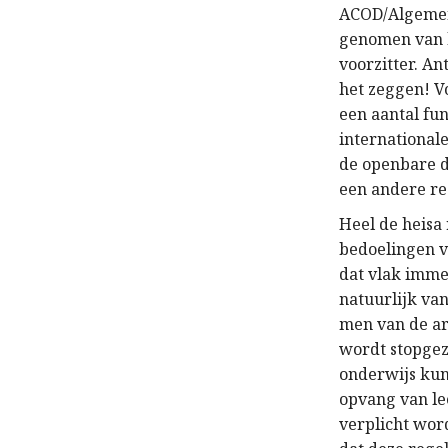
ACOD/Algemen
genomen van 
voorzitter. An
het zeggen! Vo
een aantal fu
international
de openbare d
een andere re
Heel de heisa
bedoelingen v
dat vlak immer
natuurlijk van
men van de ar
wordt stopgez
onderwijs kun
opvang van le
verplicht word