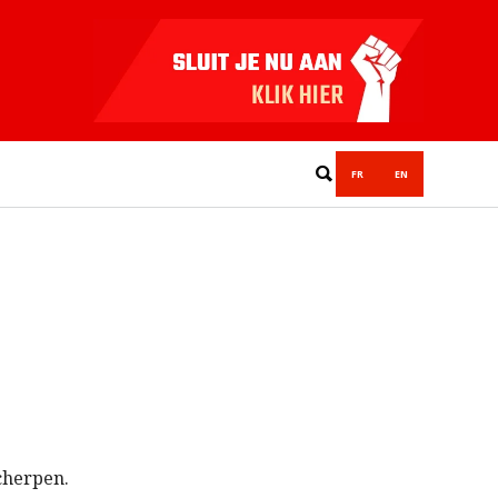
FR
EN
scherpen.