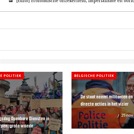
[Edito] Economische onzekerheid, imperialisme en oorl
E POLITIEK
BELGISCHE POLITIEK
De staat neemt militanten en
directe acties in het vizier
door Kyle Michiels
25 nov
gsdag Openbare Diensten in
rpen: grote woede