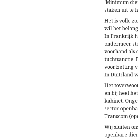
‘Minimum dien
staken uit te h
Het is volle z
wil het belan
In Frankrijk 
ondermeer ste
voorhand als 
tuchtsanctie. 
voortzetting 
In Duitsland 
Het toverwoor
en bij heel h
kabinet. Onge
sector openba
Transcom (ope
Wij sluiten on
openbare dien