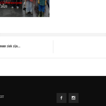
RCO Antwerpen
 2025
eer ziek zijn...
EIT