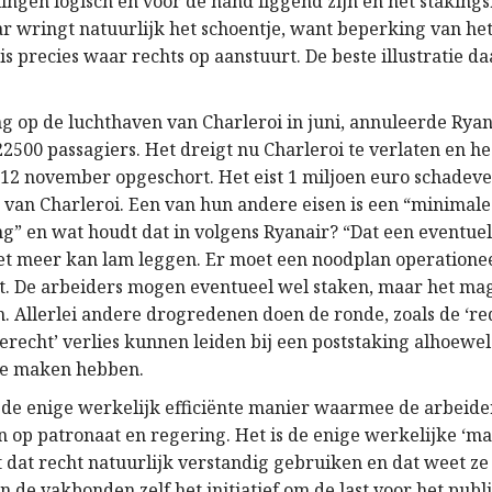
ingen logisch en voor de hand liggend zijn en het stakings
r wringt natuurlijk het schoentje, want beperking van he
is precies waar rechts op aanstuurt. De beste illustratie da
ng op de luchthaven van Charleroi in juni, annuleerde Ryan
2500 passagiers. Het dreigt nu Charleroi te verlaten en hee
12 november opgeschort. Het eist 1 miljoen euro schadev
 van Charleroi. Een van hun andere eisen is een “minimale
ng” en wat houdt dat in volgens Ryanair? “Dat een eventuel
et meer kan lam leggen. Er moet een noodplan operationeel
. De arbeiders mogen eventueel wel staken, maar het ma
n. Allerlei andere drogredenen doen de ronde, zoals de ‘re
erecht’ verlies kunnen leiden bij een poststaking alhoewel
 te maken hebben.
s de enige werkelijk efficiënte manier waarmee de arbeide
 op patronaat en regering. Het is de enige werkelijke ‘ma
t dat recht natuurlijk verstandig gebruiken en dat weet z
 de vakbonden zelf het initiatief om de last voor het publ