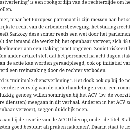
stverlening’ is een rookgordijn van de rechterzijde om he
ollen.
omer, maar het Europese patronaat is zijn messen aan het 
grijkste recht van de arbeidersbeweging, het stakingsrecht
heeft Sarkozy deze zomer reeds een wet door het parlemen
lt dat iemand die werkt bij het openbaar vervoer, zich 48
deelnemer aan een staking moet opgeven. Zoniet riskeert h
Een ander artikel stelt dat het personeel na acht dagen sta
van de actie kan worden geraadpleegd, ook op initiatief va
werd een treinstaking door de rechter verboden.
d is “minimale dienstverlening”. Het dook ook op bij de n
et verdere vervolg van de onderhandelingen voor een roo
lukkig genoeg willen sommigen bij het ACV (bv. de voorzit
re diensten) meegaan in dit verhaal. Anderen in het ACV zo
nbaar vervoer), zeggen duidelijk neen.
s aan bij de reactie van de ACOD hierop, onder de titel ‘St
sten goed bestuur: afspraken nakomen’. Daarin staat te le