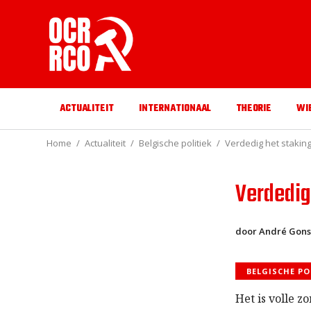
ACTUALITEIT
INTERNATIONAAL
THEORIE
WI
Home
Actualiteit
Belgische politiek
Verdedig het staking
Verdedig
door André Gons
BELGISCHE PO
Het is volle z