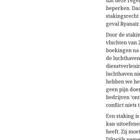
dat deze regel
beperken. Daa
stakingsrecht 
geval Ryanair.
Door de staki
vluchten van 2
boekingen na 
de luchthaven
dienstverleni
luchthaven ni
hebben we het
geen pijn doe
bedrijven ‘ont
conflict niets
Een staking i
kan uitoefenen
heeft. Zij moe
Dikwijls nemen