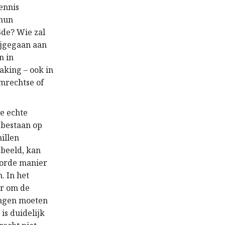
ennis
 hun
13de? Wie zal
bijgegaan aan
n in
aking – ook in
mrechtse of
e echte
 bestaan op
illen
rbeeld, kan
oorde manier
. In het
ur om de
lingen moeten
is duidelijk