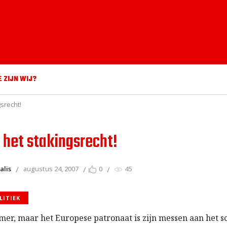
E ZIJN WIJ?
srecht!
 het stakingsrecht!
alis
augustus 24, 2007
0
45
LITIEK
omer, maar het Europese patronaat is zijn messen aan het 