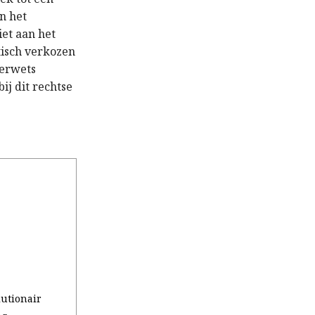
n het
iet aan het
tisch verkozen
derwets
j dit rechtse
utionair