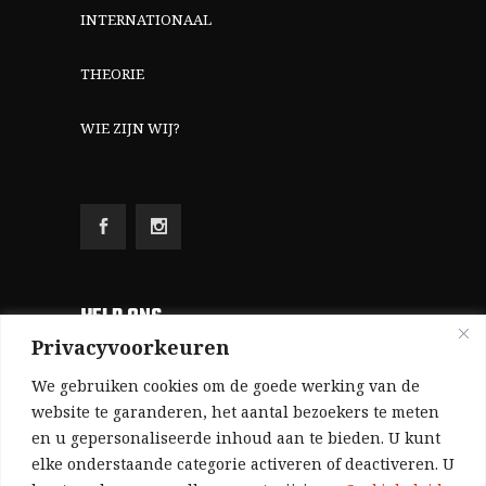
INTERNATIONAAL
THEORIE
WIE ZIJN WIJ?
HELP ONS
Privacyvoorkeuren
Aangezien we volledig zelf gefinancierd zijn
We gebruiken cookies om de goede werking van de
(zonder subsidies, zonder commerciële
website te garanderen, het aantal bezoekers te meten
en u gepersonaliseerde inhoud aan te bieden. U kunt
advertenties en zonder rijke sponsors), zijn we
elke onderstaande categorie activeren of deactiveren. U
voor de publicatie van ons tijdschrift uitsluitend